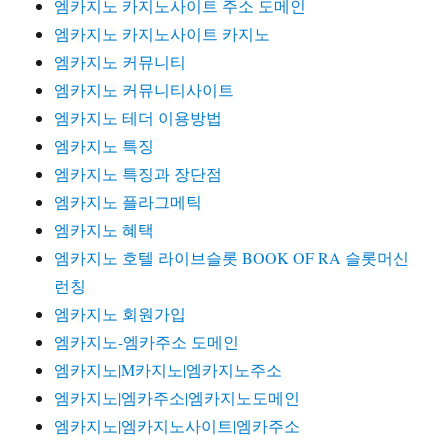
엠카지노 카지노사이트 주소 도메인
엠카지노 카지노사이트 카지노
엠카지노 커뮤니티
엠카지노 커뮤니티사이트
엠카지노 테더 이용방법
엠카지노 특징
엠카지노 특징과 장단점
엠카지노 플라그메틱
엠카지노 혜택
엠카지노 호텔 라이브슬롯 BOOK OF RA 슬롯머신
런칭
엠카지노 회원가입
엠카지노-엠카주소 도메인
엠카지노|M카지노|엠카지노주소
엠카지노|엠카주소|엠카지노도메인
엠카지노|엠카지노사이트|엠카주소