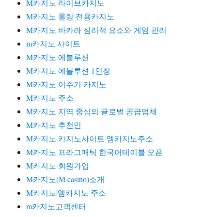
M카지노 라이브카지노
M카지노 롤링 전용카지노
M카지노 바카라 심리적 요소와 게임 관리
m카지노 사이트
M카지노 에볼루션
M카지노 에볼루션 1인칭
M카지노 이주기 카지노
M카지노 주소
M카지노 지역 중심의 글로벌 공급업체
M카지노 추천인
M카지노 카지노사이트 엠카지노주소
M카지노 프라그매틱 한국어테이블 오픈
M카지노 회원가입
M카지노(M casino)소개
M카지노|엠카지노 주소
m카지노고객센터