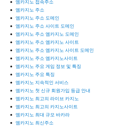
엠카지노 접속주소
엠카지노 주소
엠카지노 주소 도메인
엠카지노 주소 사이트 도메인
엠카지노 주소 엠카지노 도메인
엠카지노 주소 엠카지노 사이트
엠카지노 주소 엠카지노 사이트 도메인
엠카지노 주소 엠카지노사이트
엠카지노 주요 게임 정보 및 특징
엠카지노 주요 특징
엠카지노 지속적인 서비스
엠카지노 첫 신규 회원가입 등급 안내
엠카지노 최고의 라이브 카지노
엠카지노 최고의 카지노사이트
엠카지노 최대 규모 바카라
엠카지노 최신주소