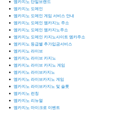
엠카지노 단일브랜드
엠카지노 도메인
엠카지노 도메인 게임 서비스 안내
엠카지노 도메인 엠카지노 주소
엠카지노 도메인 엠카지노주소
엠카지노 도메인 카지노사이트 엠카주소
엠카지노 등급별 추가입금서비스
엠카지노 라이브
엠카지노 라이브 카지노
엠카지노 라이브 카지노 게임
엠카지노 라이브카지노
엠카지노 라이브카지노 게임
엠카지노 라이브카지노 및 슬롯
엠카지노 런칭
엠카지노 리뉴얼
엠카지노 마이크로 이벤트