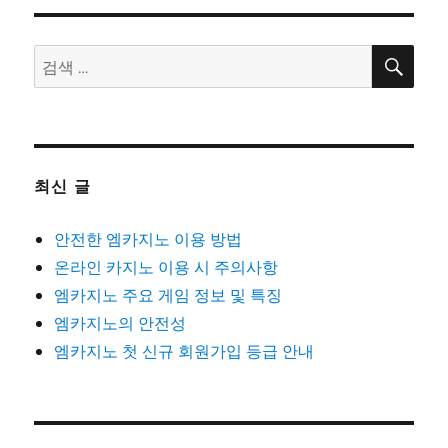
주
소
엠
검
검
색
카
색:
사
이
트
엠
카
최신 글
주
소
안전한 엠카지노 이용 방법
온라인 카지노 이용 시 주의사항
엠카지노 주요 게임 정보 및 특징
엠카지노의 안전성
엠카지노 첫 신규 회원가입 등급 안내