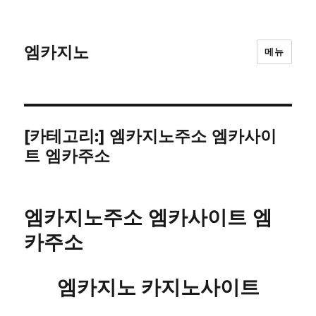
엠카지노
메뉴
[카테고리:]
엠카지노주소 엠카사이
트 엠카주소
엠카지노주소 엠카사이트 엠
카주소
엠카지노 카지노사이트