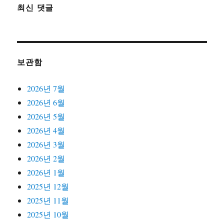
최신 댓글
보관함
2026년 7월
2026년 6월
2026년 5월
2026년 4월
2026년 3월
2026년 2월
2026년 1월
2025년 12월
2025년 11월
2025년 10월