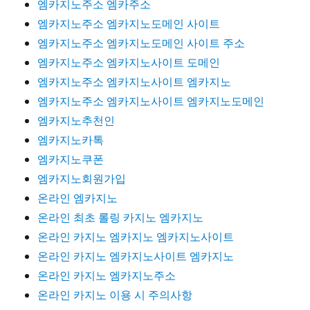
엠카지노주소 엠카주소
엠카지노주소 엠카지노도메인 사이트
엠카지노주소 엠카지노도메인 사이트 주소
엠카지노주소 엠카지노사이트 도메인
엠카지노주소 엠카지노사이트 엠카지노
엠카지노주소 엠카지노사이트 엠카지노도메인
엠카지노추천인
엠카지노카톡
엠카지노쿠폰
엠카지노회원가입
온라인 엠카지노
온라인 최초 롤링 카지노 엠카지노
온라인 카지노 엠카지노 엠카지노사이트
온라인 카지노 엠카지노사이트 엠카지노
온라인 카지노 엠카지노주소
온라인 카지노 이용 시 주의사항