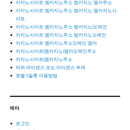
카지노사이트 엠카지노주소 엠카지노 엠카주소
카지노사이트 엠카지노주소 엠카지노 엠카지노사
이트
카지노사이트 엠카지노주소 엠카지노|도메인
카지노사이트 엠카지노주소 엠카지노도메인
카지노사이트 엠카지노주소도메인 엠카
카지노사이트|엠카지노|엠카도메인주소
카지노사이트|엠카지노주소
허위 라이센스 또는 라이센스 부재
호텔 5슬롯 이용방법
메타
로그인