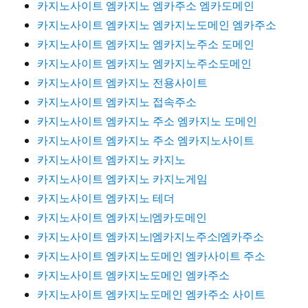
카지노사이트 엠카지노 엠카주소 엠카도메인
카지노사이트 엠카지노 엠카지노도메인 엠카주소
카지노사이트 엠카지노 엠카지노주소 도메인
카지노사이트 엠카지노 엠카지노주소도메인
카지노사이트 엠카지노 전용사이트
카지노사이트 엠카지노 접속주소
카지노사이트 엠카지노 주소 엠카지노 도메인
카지노사이트 엠카지노 주소 엠카지노사이트
카지노사이트 엠카지노 카지노
카지노사이트 엠카지노 카지노게임
카지노사이트 엠카지노 테더
카지노사이트 엠카지노|엠카도메인
카지노사이트 엠카지노|엠카지노주소|엠카주소
카지노사이트 엠카지노도메인 엠카사이트 주소
카지노사이트 엠카지노도메인 엠카주소
카지노사이트 엠카지노도메인 엠카주소 사이트