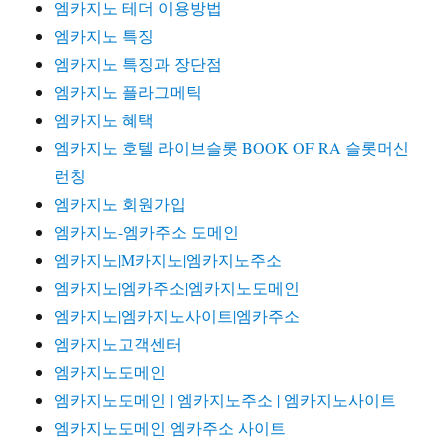
엠카지노 테더 이용방법
엠카지노 특징
엠카지노 특징과 장단점
엠카지노 플라그메틱
엠카지노 혜택
엠카지노 호텔 라이브슬롯 BOOK OF RA 슬롯머신
런칭
엠카지노 회원가입
엠카지노-엠카주소 도메인
엠카지노|M카지노|엠카지노주소
엠카지노|엠카주소|엠카지노도메인
엠카지노|엠카지노사이트|엠카주소
엠카지노고객센터
엠카지노도메인
엠카지노도메인 | 엠카지노주소 | 엠카지노사이트
엠카지노도메인 엠카주소 사이트