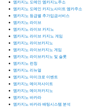
엠카지노 도메인 엠카지노주소
엠카지노 도메인 카지노사이트 엠카주소
엠카지노 등급별 추가입금서비스
엠카지노 라이브
엠카지노 라이브 카지노
엠카지노 라이브 카지노 게임
엠카지노 라이브카지노
엠카지노 라이브카지노 게임
엠카지노 라이브카지노 및 슬롯
엠카지노 런칭
엠카지노 리뉴얼
엠카지노 마이크로 이벤트
엠카지노 메이저사이트
엠카지노 메이저카지노
엠카지노 바카라
엠카지노 바카라 배팅시스템 분석