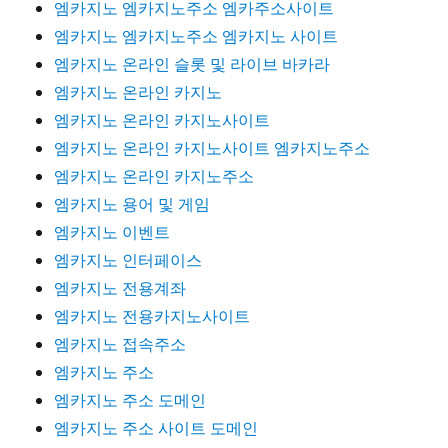
엠카지노 엠카지노주소 엠카주소사이트
엠카지노 엠카지노주소 엠카지노 사이트
엠카지노 온라인 슬롯 및 라이브 바카라
엠카지노 온라인 카지노
엠카지노 온라인 카지노사이트
엠카지노 온라인 카지노사이트 엠카지노주소
엠카지노 온라인 카지노주소
엠카지노 용어 및 게임
엠카지노 이벤트
엠카지노 인터페이스
엠카지노 전용계좌
엠카지노 전용카지노사이트
엠카지노 접속주소
엠카지노 주소
엠카지노 주소 도메인
엠카지노 주소 사이트 도메인