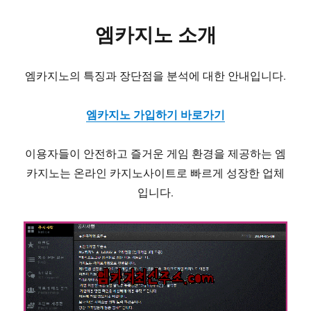
엠카지노 소개
엠카지노의 특징과 장단점을 분석에 대한 안내입니다.
엠카지노 가입하기 바로가기
이용자들이 안전하고 즐거운 게임 환경을 제공하는 엠
카지노는 온라인 카지노사이트로 빠르게 성장한 업체
입니다.