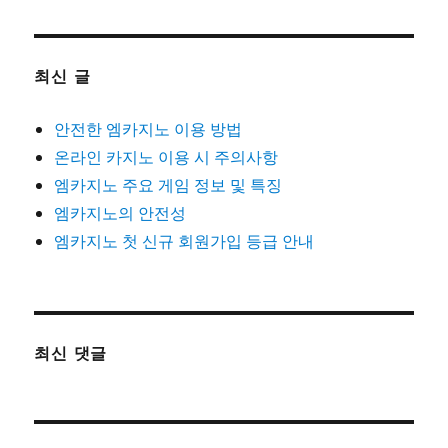
단
점
최신 글
안전한 엠카지노 이용 방법
온라인 카지노 이용 시 주의사항
엠카지노 주요 게임 정보 및 특징
엠카지노의 안전성
엠카지노 첫 신규 회원가입 등급 안내
최신 댓글