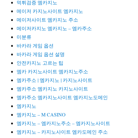
먹튀검증 엠카지노
메이저 카지노사이트 엠카지노
메이저사이트 엠카지노 주소
메이저카지노 엠카지노 – 엠카주소
미분류
바카라 게임 옵션
바카라 게임 옵션 설명
안전카지노 고르는 팁
엠카 카지노사이트 엠카지노주소
엠카주소 | 엠카지노 | 카지노사이트
엠카주소 엠카지노 카지노사이트
엠카주소 엠카지노사이트 엠카지노도메인
엠카지노
엠카지노 – M CASINO
엠카지노 – 엠카지노주소 – 엠카지노사이트
엠카지노 – 카지노사이트 엠카도메인 주소