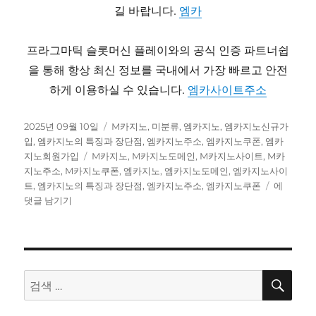
길 바랍니다.
엠카
프라그마틱 슬롯머신 플레이와의 공식 인증 파트너쉽
을 통해 항상 최신 정보를 국내에서 가장 빠르고 안전
하게 이용하실 수 있습니다.
엠카사이트주소
작
카
2025년 09월 10일
M카지노
,
미분류
,
엠카지노
,
엠카지노신규가
성
테
입
,
엠카지노의 특징과 장단점
,
엠카지노주소
,
엠카지노쿠폰
,
엠카
일
태
고
지노회원가입
M카지노
,
M카지노도메인
,
M카지노사이트
,
M카
자
그
리
지노주소
,
M카지노쿠폰
,
엠카지노
,
엠카지노도메인
,
엠카지노사이
엠
트
,
엠카지노의 특징과 장단점
,
엠카지노주소
,
엠카지노쿠폰
에
카
댓글 남기기
지
노
의
특
징
검
검
색
과
색:
장