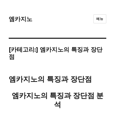
엠카지노
메뉴
[카테고리:]
엠카지노의 특징과 장단
점
엠카지노의 특징과 장단점
엠카지노의 특징과 장단점 분
석