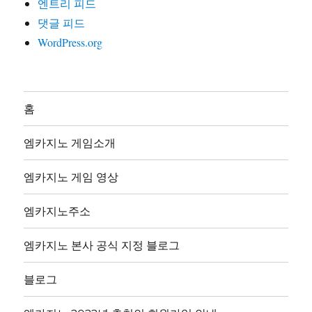
엔트리 피드
댓글 피드
WordPress.org
홈
엠카지노 게임소개
엠카지노 게임 영상
엠카지노주소
엠카지노 본사 공식 지정 블로그
블로그