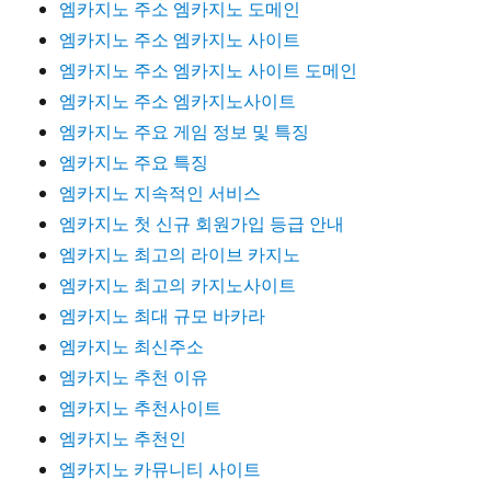
엠카지노 주소 엠카지노 도메인
엠카지노 주소 엠카지노 사이트
엠카지노 주소 엠카지노 사이트 도메인
엠카지노 주소 엠카지노사이트
엠카지노 주요 게임 정보 및 특징
엠카지노 주요 특징
엠카지노 지속적인 서비스
엠카지노 첫 신규 회원가입 등급 안내
엠카지노 최고의 라이브 카지노
엠카지노 최고의 카지노사이트
엠카지노 최대 규모 바카라
엠카지노 최신주소
엠카지노 추천 이유
엠카지노 추천사이트
엠카지노 추천인
엠카지노 카뮤니티 사이트