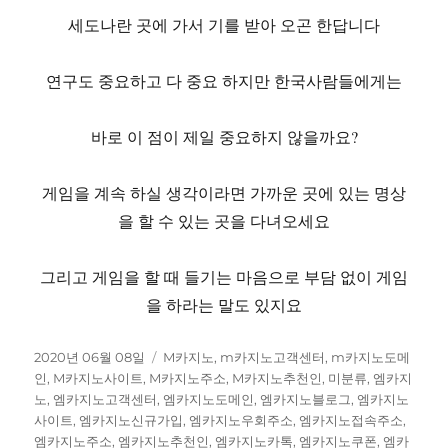
세도나란 곳에 가서 기를 받아 오곤 한답니다
연구도 중요하고 다 중요 하지만 한국사람들에게는
바로 이 점이 제일 중요하지 않을까요?
게임을 계속 하실 생각이라면 가까운 곳에 있는 명상
을 할 수 있는 곳을 다녀오세요
그리고 게임을 할 때 들기는 마음으로 부담 없이 게임
을 하라는 말도 있지요
작
카
2020년 06월 08일
M카지노
,
m카지노고객센터
,
m카지노도메
성
테
인
,
M카지노사이트
,
M카지노주소
,
M카지노추천인
,
미분류
,
엠카지
일
고
노
,
엠카지노고객센터
,
엠카지노도메인
,
엠카지노블로그
,
엠카지노
자
리
사이트
,
엠카지노신규가입
,
엠카지노우회주소
,
엠카지노접속주소
,
엠카지노주소
,
엠카지노추천인
,
엠카지노카톡
,
엠카지노쿠폰
,
엠카