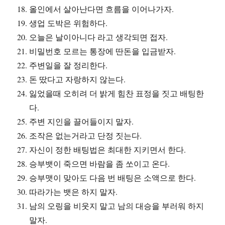
올인에서 살아난다면 흐름을 이어나가자.
생업 도박은 위험하다.
오늘은 날이아니다 라고 생각되면 접자.
비밀번호 모르는 통장에 딴돈을 입금받자.
주변일을 잘 정리한다.
돈 땄다고 자랑하지 않는다.
잃었을때 오히려 더 밝게 힘찬 표정을 짓고 배팅한
다.
주변 지인을 끌어들이지 말자.
조작은 없는거라고 단정 짓는다.
자신이 정한 배팅법은 최대한 지키면서 한다.
승부뱃이 죽으면 바람을 좀 쏘이고 온다.
승부맷이 맞아도 다음 번 배팅은 소액으로 한다.
따라가는 뱃은 하지 말자.
남의 오링을 비웃지 말고 남의 대승을 부러워 하지
말자.