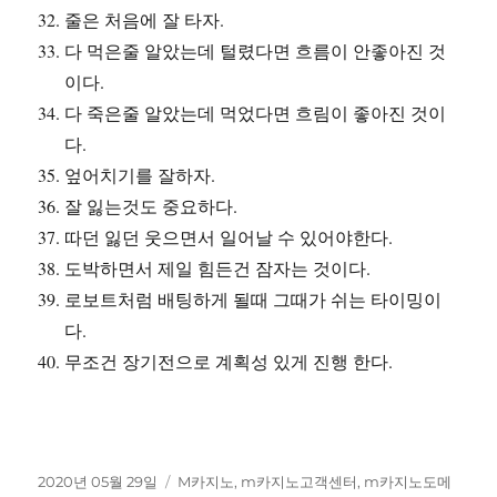
줄은 처음에 잘 타자.
다 먹은줄 알았는데 털렸다면 흐름이 안좋아진 것
이다.
다 죽은줄 알았는데 먹었다면 흐림이 좋아진 것이
다.
엎어치기를 잘하자.
잘 잃는것도 중요하다.
따던 잃던 웃으면서 일어날 수 있어야한다.
도박하면서 제일 힘든건 잠자는 것이다.
로보트처럼 배팅하게 될때 그때가 쉬는 타이밍이
다.
무조건 장기전으로 계획성 있게 진행 한다.
작
카
2020년 05월 29일
M카지노
,
m카지노고객센터
,
m카지노도메