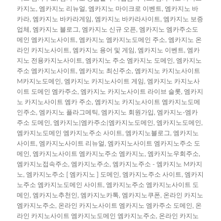
카지노
,
엠카지노 리뉴얼
,
엠카지노 마이크로 이벤트
,
엠카지노 바
카라
,
엠카지노 바카라게임
,
엠카지노 바카라사이트
,
엠카지노 보증
업체
,
엠카지노 블로그
,
엠카지노 신규 오픈
,
엠카지노 엠카주소도
메인 엠카지노사이트
,
엠카지노 엠카지노도메인 주소
,
엠카지노 온
라인 카지노사이트
,
엠카지노 용어 및 게임
,
엠카지노 이벤트
,
엠카
지노 전용카지노사이트
,
엠카지노 주소 엠카지노 도메인
,
엠카지노
주소 엠카지노사이트
,
엠카지노 최신주소
,
엠카지노 카지노사이트
M카지노도메인
,
엠카지노 카지노사이트 게임
,
엠카지노 카지노사
이트 도메인 엠카주소
,
엠카지노 카지노사이트 라이브 슬롯
,
엠카지
노 카지노사이트 엠카 주소
,
엠카지노 카지노사이트 엠카지노도메
인주소
,
엠카지노 플라그메틱
,
엠카지노 회원가입
,
엠카지노-엠카
주소 도메인
,
엠카지노|엠카주소|엠카지노도메인
,
엠카지노도메인
,
엠카지노도메인 엠카지노주소 사이트
,
엠카지노블로그
,
엠카지노
사이트
,
엠카지노사이트 리뉴얼
,
엠카지노사이트 엠카지노주소 도
메인
,
엠카지노사이트 엠카지노주소 엠카지노
,
엠카지노우회주소
,
엠카지노접속주소
,
엠카지노주소
,
엠카지노주소 - 엠카지노 M카지
노
,
엠카지노주소 [ 엠카지노 ] 도메인
,
엠카지노주소 사이트
,
엠카지
노주소 엠카지노도메인 사이트
,
엠카지노주소 엠카지노사이트 도
메인
,
엠카지노추천인
,
엠카지노카톡
,
엠카지노쿠폰
,
온라인 카지노
엠카지노주소
,
온라인 카지노사이트 엠카지노 엠카주소 도메인
,
온
라인 카지노사이트 엠카지노도메인 엠카지노주소
,
온라인 카지노