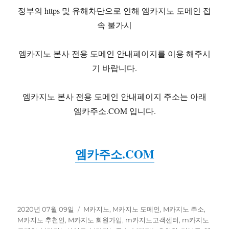
정부의 https 및 유해차단으로 인해 엠카지노 도메인 접
속 불가시
엠카지노 본사 전용 도메인 안내페이지를 이용 해주시
기 바랍니다.
엠카지노 본사 전용 도메인 안내페이지 주소는 아래
엠카주소.COM 입니다.
엠카주소.COM
작
카
2020년 07월 09일
M카지노
,
M카지노 도메인
,
M카지노 주소
,
성
테
M카지노 추천인
,
M카지노 회원가입
,
m카지노고객센터
,
m카지노