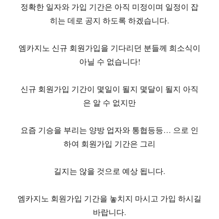
정확한 일자와 가입 기간은 아직 미정이며 일정이 잡
히는 데로 공지 하도록 하겠습니다.
엠카지노 신규 회원가입을 기다리던 분들께 희소식이
아닐 수 없습니다!
신규 회원가입 기간이 몇일이 될지 몇달이 될지 아직
은 알 수 없지만
요즘 기승을 부리는 양방 업자와 통협등등… 으로 인
하여 회원가입 기간은 그리
길지는 않을 것으로 예상 됩니다.
엠카지노 회원가입 기간을 놓치지 마시고 가입 하시길
바랍니다.