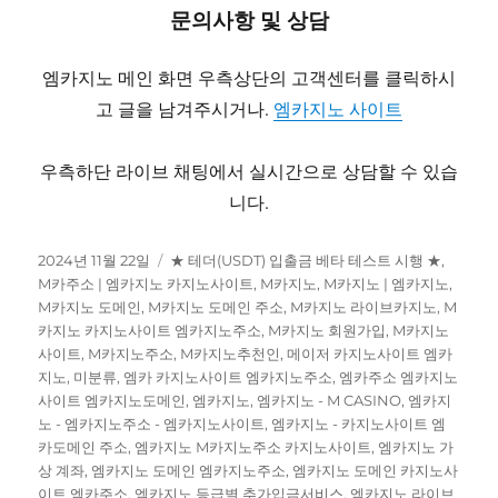
문의사항 및 상담
엠카지노 메인 화면 우측상단의 고객센터를 클릭하시
고 글을 남겨주시거나.
엠카지노 사이트
우측하단 라이브 채팅에서 실시간으로 상담할 수 있습
니다.
작
카
2024년 11월 22일
★ 테더(USDT) 입출금 베타 테스트 시행 ★
,
성
테
M카주소 | 엠카지노 카지노사이트
,
M카지노
,
M카지노 | 엠카지노
,
일
고
M카지노 도메인
,
M카지노 도메인 주소
,
M카지노 라이브카지노
,
M
자
리
카지노 카지노사이트 엠카지노주소
,
M카지노 회원가입
,
M카지노
사이트
,
M카지노주소
,
M카지노추천인
,
메이저 카지노사이트 엠카
지노
,
미분류
,
엠카 카지노사이트 엠카지노주소
,
엠카주소 엠카지노
사이트 엠카지노도메인
,
엠카지노
,
엠카지노 - M CASINO
,
엠카지
노 - 엠카지노주소 - 엠카지노사이트
,
엠카지노 - 카지노사이트 엠
카도메인 주소
,
엠카지노 M카지노주소 카지노사이트
,
엠카지노 가
상 계좌
,
엠카지노 도메인 엠카지노주소
,
엠카지노 도메인 카지노사
이트 엠카주소
,
엠카지노 등급별 추가입금서비스
,
엠카지노 라이브