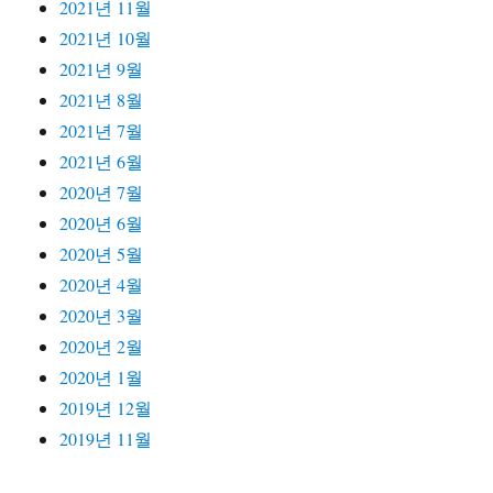
2021년 11월
2021년 10월
2021년 9월
2021년 8월
2021년 7월
2021년 6월
2020년 7월
2020년 6월
2020년 5월
2020년 4월
2020년 3월
2020년 2월
2020년 1월
2019년 12월
2019년 11월