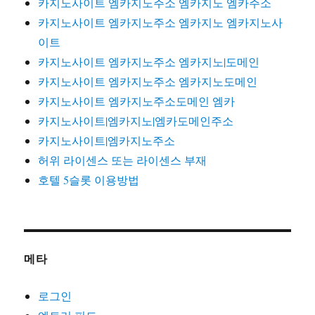
카지노사이트 엠카지노주소 엠카지노 엠카주소
카지노사이트 엠카지노주소 엠카지노 엠카지노사
이트
카지노사이트 엠카지노주소 엠카지노|도메인
카지노사이트 엠카지노주소 엠카지노도메인
카지노사이트 엠카지노주소도메인 엠카
카지노사이트|엠카지노|엠카도메인주소
카지노사이트|엠카지노주소
허위 라이센스 또는 라이센스 부재
호텔 5슬롯 이용방법
메타
로그인