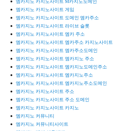
엠카지노 카지노사이트 M카지노도메인
엠카지노 카지노사이트 게임
엠카지노 카지노사이트 도메인 엠카주소
엠카지노 카지노사이트 라이브 슬롯
엠카지노 카지노사이트 엠카 주소
엠카지노 카지노사이트 엠카주소 카지노사이트
엠카지노 카지노사이트 엠카주소도메인
엠카지노 카지노사이트 엠카지노 주소
엠카지노 카지노사이트 엠카지노도메인주소
엠카지노 카지노사이트 엠카지노주소
엠카지노 카지노사이트 엠카지노주소도메인
엠카지노 카지노사이트 주소
엠카지노 카지노사이트 주소 도메인
엠카지노 카지노사이트 카지노
엠카지노 커뮤니티
엠카지노 커뮤니티사이트