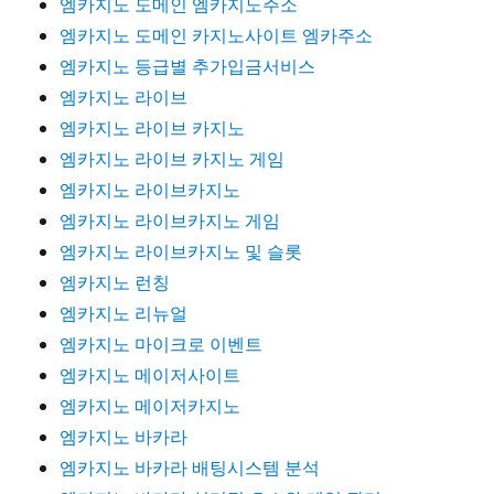
엠카지노 도메인 엠카지노주소
엠카지노 도메인 카지노사이트 엠카주소
엠카지노 등급별 추가입금서비스
엠카지노 라이브
엠카지노 라이브 카지노
엠카지노 라이브 카지노 게임
엠카지노 라이브카지노
엠카지노 라이브카지노 게임
엠카지노 라이브카지노 및 슬롯
엠카지노 런칭
엠카지노 리뉴얼
엠카지노 마이크로 이벤트
엠카지노 메이저사이트
엠카지노 메이저카지노
엠카지노 바카라
엠카지노 바카라 배팅시스템 분석