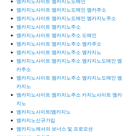
엠카지노사이트 엠카지노도메인
엠카지노사이트 엠카지노도메인 엠카주소
엠카지노사이트 엠카지노도메인 엠카지노주소
엠카지노사이트 엠카지노주소
엠카지노사이트 엠카지노주소 도메인
엠카지노사이트 엠카지노주소 엠카주소
엠카지노사이트 엠카지노주소 엠카지노
엠카지노사이트 엠카지노주소 엠카지노도메인 엠
카주소
엠카지노사이트 엠카지노주소 엠카지노도메인 엠
카지노
엠카지노사이트 엠카지노주소 카지노사이트 엠카
지노
엠카지노사이트|엠카지노
엠카지노신규가입
엠카지노에서의 보너스 및 프로모션