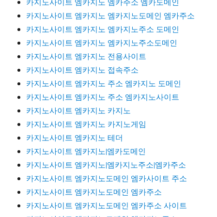
카지노사이트 엠카지노 엠카주소 엠카도메인
카지노사이트 엠카지노 엠카지노도메인 엠카주소
카지노사이트 엠카지노 엠카지노주소 도메인
카지노사이트 엠카지노 엠카지노주소도메인
카지노사이트 엠카지노 전용사이트
카지노사이트 엠카지노 접속주소
카지노사이트 엠카지노 주소 엠카지노 도메인
카지노사이트 엠카지노 주소 엠카지노사이트
카지노사이트 엠카지노 카지노
카지노사이트 엠카지노 카지노게임
카지노사이트 엠카지노 테더
카지노사이트 엠카지노|엠카도메인
카지노사이트 엠카지노|엠카지노주소|엠카주소
카지노사이트 엠카지노도메인 엠카사이트 주소
카지노사이트 엠카지노도메인 엠카주소
카지노사이트 엠카지노도메인 엠카주소 사이트