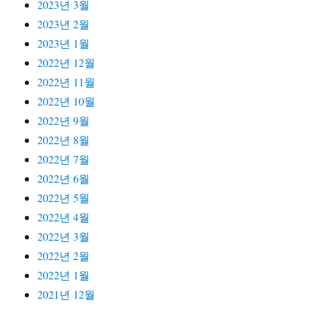
2023년 3월
2023년 2월
2023년 1월
2022년 12월
2022년 11월
2022년 10월
2022년 9월
2022년 8월
2022년 7월
2022년 6월
2022년 5월
2022년 4월
2022년 3월
2022년 2월
2022년 1월
2021년 12월