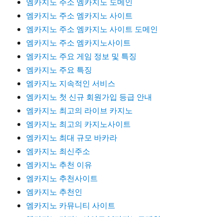
엠카지노 주소 엠카지노 도메인
엠카지노 주소 엠카지노 사이트
엠카지노 주소 엠카지노 사이트 도메인
엠카지노 주소 엠카지노사이트
엠카지노 주요 게임 정보 및 특징
엠카지노 주요 특징
엠카지노 지속적인 서비스
엠카지노 첫 신규 회원가입 등급 안내
엠카지노 최고의 라이브 카지노
엠카지노 최고의 카지노사이트
엠카지노 최대 규모 바카라
엠카지노 최신주소
엠카지노 추천 이유
엠카지노 추천사이트
엠카지노 추천인
엠카지노 카뮤니티 사이트