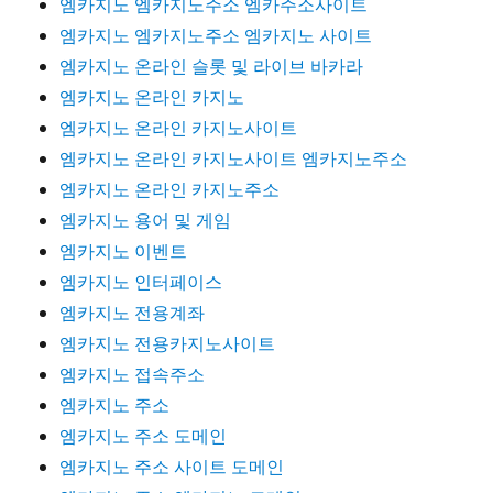
엠카지노 엠카지노주소 엠카주소사이트
엠카지노 엠카지노주소 엠카지노 사이트
엠카지노 온라인 슬롯 및 라이브 바카라
엠카지노 온라인 카지노
엠카지노 온라인 카지노사이트
엠카지노 온라인 카지노사이트 엠카지노주소
엠카지노 온라인 카지노주소
엠카지노 용어 및 게임
엠카지노 이벤트
엠카지노 인터페이스
엠카지노 전용계좌
엠카지노 전용카지노사이트
엠카지노 접속주소
엠카지노 주소
엠카지노 주소 도메인
엠카지노 주소 사이트 도메인