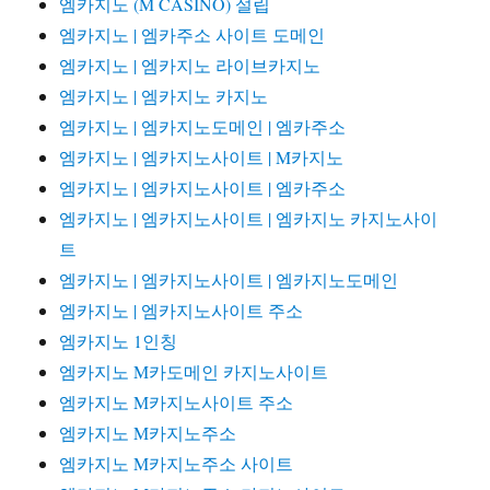
엠카지노 (M CASINO) 설립
엠카지노 | 엠카주소 사이트 도메인
엠카지노 | 엠카지노 라이브카지노
엠카지노 | 엠카지노 카지노
엠카지노 | 엠카지노도메인 | 엠카주소
엠카지노 | 엠카지노사이트 | M카지노
엠카지노 | 엠카지노사이트 | 엠카주소
엠카지노 | 엠카지노사이트 | 엠카지노 카지노사이
트
엠카지노 | 엠카지노사이트 | 엠카지노도메인
엠카지노 | 엠카지노사이트 주소
엠카지노 1인칭
엠카지노 M카도메인 카지노사이트
엠카지노 M카지노사이트 주소
엠카지노 M카지노주소
엠카지노 M카지노주소 사이트