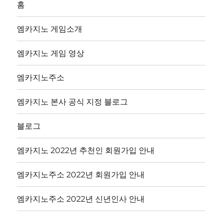
홈
엠카지노 게임소개
엠카지노 게임 영상
엠카지노주소
엠카지노 본사 공식 지정 블로그
블로그
엠카지노 2022년 추천인 회원가입 안내
엠카지노주소 2022년 회원가입 안내
엠카지노주소 2022년 신년인사 안내