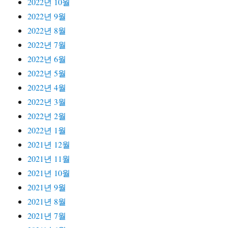
2022년 10월
2022년 9월
2022년 8월
2022년 7월
2022년 6월
2022년 5월
2022년 4월
2022년 3월
2022년 2월
2022년 1월
2021년 12월
2021년 11월
2021년 10월
2021년 9월
2021년 8월
2021년 7월