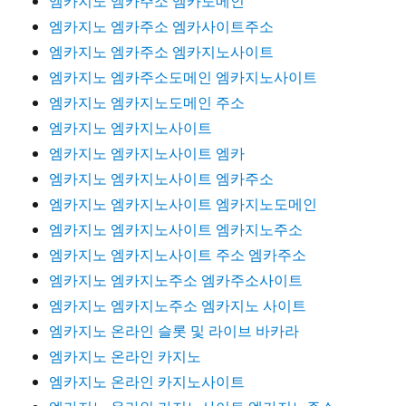
엠카지노 엠카주소 엠카도메인
엠카지노 엠카주소 엠카사이트주소
엠카지노 엠카주소 엠카지노사이트
엠카지노 엠카주소도메인 엠카지노사이트
엠카지노 엠카지노도메인 주소
엠카지노 엠카지노사이트
엠카지노 엠카지노사이트 엠카
엠카지노 엠카지노사이트 엠카주소
엠카지노 엠카지노사이트 엠카지노도메인
엠카지노 엠카지노사이트 엠카지노주소
엠카지노 엠카지노사이트 주소 엠카주소
엠카지노 엠카지노주소 엠카주소사이트
엠카지노 엠카지노주소 엠카지노 사이트
엠카지노 온라인 슬롯 및 라이브 바카라
엠카지노 온라인 카지노
엠카지노 온라인 카지노사이트