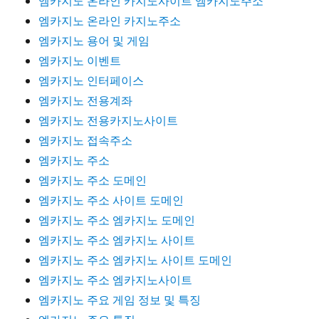
엠카지노 온라인 카지노사이트 엠카지노주소
엠카지노 온라인 카지노주소
엠카지노 용어 및 게임
엠카지노 이벤트
엠카지노 인터페이스
엠카지노 전용계좌
엠카지노 전용카지노사이트
엠카지노 접속주소
엠카지노 주소
엠카지노 주소 도메인
엠카지노 주소 사이트 도메인
엠카지노 주소 엠카지노 도메인
엠카지노 주소 엠카지노 사이트
엠카지노 주소 엠카지노 사이트 도메인
엠카지노 주소 엠카지노사이트
엠카지노 주요 게임 정보 및 특징