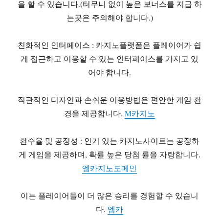
을 할 수 있습니다.(터무니 없이 높은 보너스를 지급 하
는곳은 주의해야 합니다.)
친화적인 인터페이스 : 카지노플랫폼은 플레이어가 쉽
게 접근하고 이용할 수 있는 인터페이스를 가지고 있
어야 합니다.
직관적인 디자인과 손쉬운 이용방법은 편안한 게임 환
경을 제공합니다.
M카지노
환수율 및 공정성 : 인기 있는 카지노사이트는 공정하
게 게임을 제공하며, 확률 높은 당첨 률을 자랑합니다.
엠카지노도메인
이는 플레이어들이 더 많은 승리를 경험할 수 있습니
다.
엠카