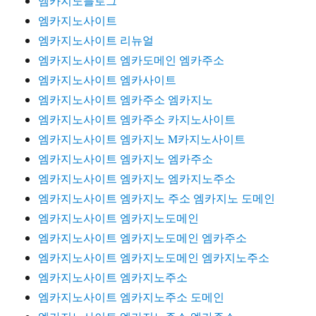
엠카지노블로그
엠카지노사이트
엠카지노사이트 리뉴얼
엠카지노사이트 엠카도메인 엠카주소
엠카지노사이트 엠카사이트
엠카지노사이트 엠카주소 엠카지노
엠카지노사이트 엠카주소 카지노사이트
엠카지노사이트 엠카지노 M카지노사이트
엠카지노사이트 엠카지노 엠카주소
엠카지노사이트 엠카지노 엠카지노주소
엠카지노사이트 엠카지노 주소 엠카지노 도메인
엠카지노사이트 엠카지노도메인
엠카지노사이트 엠카지노도메인 엠카주소
엠카지노사이트 엠카지노도메인 엠카지노주소
엠카지노사이트 엠카지노주소
엠카지노사이트 엠카지노주소 도메인