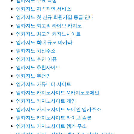
엠카지노 주요 특징
엠카지노 지속적인 서비스
엠카지노 첫 신규 회원가입 등급 안내
엠카지노 최고의 라이브 카지노
엠카지노 최고의 카지노사이트
엠카지노 최대 규모 바카라
엠카지노 최신주소
엠카지노 추천 이유
엠카지노 추천사이트
엠카지노 추천인
엠카지노 카뮤니티 사이트
엠카지노 카지노사이트 M카지노도메인
엠카지노 카지노사이트 게임
엠카지노 카지노사이트 도메인 엠카주소
엠카지노 카지노사이트 라이브 슬롯
엠카지노 카지노사이트 엠카 주소