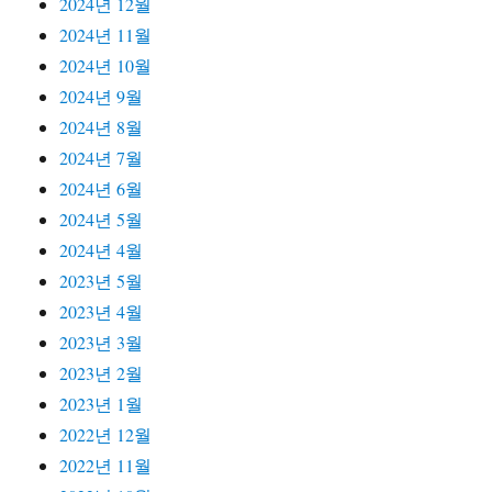
2024년 12월
2024년 11월
2024년 10월
2024년 9월
2024년 8월
2024년 7월
2024년 6월
2024년 5월
2024년 4월
2023년 5월
2023년 4월
2023년 3월
2023년 2월
2023년 1월
2022년 12월
2022년 11월