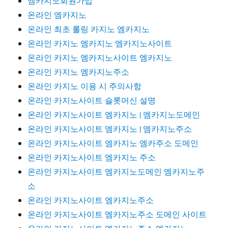
엠카지노회원가입
온라인 엠카지노
온라인 최초 롤링 카지노 엠카지노
온라인 카지노 엠카지노 엠카지노사이트
온라인 카지노 엠카지노사이트 엠카지노
온라인 카지노 엠카지노주소
온라인 카지노 이용 시 주의사항
온라인 카지노사이트 슬롯머신 설명
온라인 카지노사이트 엠카지노 | 엠카지노도메인
온라인 카지노사이트 엠카지노 | 엠카지노주소
온라인 카지노사이트 엠카지노 엠카주소 도메인
온라인 카지노사이트 엠카지노 주소
온라인 카지노사이트 엠카지노도메인 엠카지노주
소
온라인 카지노사이트 엠카지노주소
온라인 카지노사이트 엠카지노주소 도메인 사이트