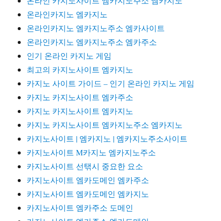
온라인 카지노사이트 엠카지노주소 엠카지노
온라인카지노 엠카지노
온라인카지노 엠카지노주소 엠카사이트
온라인카지노 엠카지노주소 엠카주소
인기 온라인 카지노 게임
최고의 카지노사이트 엠카지노
카지노 사이트 가이드 – 인기 온라인 카지노 게임
카지노 카지노사이트 엠카주소
카지노 카지노사이트 엠카지노
카지노 카지노사이트 엠카지노주소 엠카지노
카지노사이트 | 엠카지노 | 엠카지노주소사이트
카지노사이트 M카지노 엠카지노주소
카지노사이트 선탞시 중요한 요소
카지노사이트 엠카도메인 엠카주소
카지노사이트 엠카도메인 엠카지노
카지노사이트 엠카주소 도메인