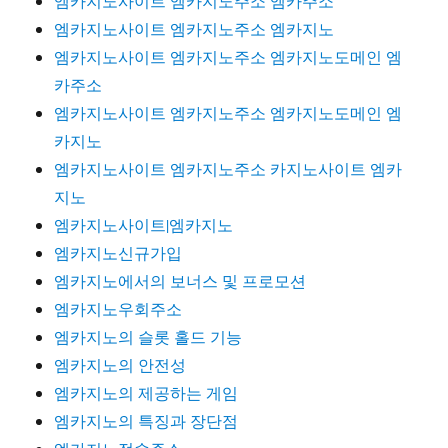
엠카지노사이트 엠카지노주소 엠카주소
엠카지노사이트 엠카지노주소 엠카지노
엠카지노사이트 엠카지노주소 엠카지노도메인 엠
카주소
엠카지노사이트 엠카지노주소 엠카지노도메인 엠
카지노
엠카지노사이트 엠카지노주소 카지노사이트 엠카
지노
엠카지노사이트|엠카지노
엠카지노신규가입
엠카지노에서의 보너스 및 프로모션
엠카지노우회주소
엠카지노의 슬롯 홀드 기능
엠카지노의 안전성
엠카지노의 제공하는 게임
엠카지노의 특징과 장단점