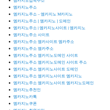
엠카지노접속주소
엠카지노주소
엠카지노주소 – 엠카지노 M카지노
엠카지노주소 [ 엠카지노 ] 도메인
엠카지노주소 | 엠카지노사이트 | 엠카지노
엠카지노주소 사이트
엠카지노주소 엠카사이트 엠카주소
엠카지노주소 엠카주소
엠카지노주소 엠카지노도메인 사이트
엠카지노주소 엠카지노도메인 사이트 주소
엠카지노주소 엠카지노사이트 도메인
엠카지노주소 엠카지노사이트 엠카지노
엠카지노주소 엠카지노사이트 엠카지노도메인
엠카지노추천인
엠카지노카톡
엠카지노쿠폰