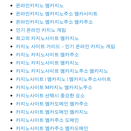
온라인카지노 엠카지노
온라인카지노 엠카지노주소 엠카사이트
온라인카지노 엠카지노주소 엠카주소
인기 온라인 카지노 게임
최고의 카지노사이트 엠카지노
카지노 사이트 가이드 – 인기 온라인 카지노 게임
카지노 카지노사이트 엠카주소
카지노 카지노사이트 엠카지노
카지노 카지노사이트 엠카지노주소 엠카지노
카지노사이트 | 엠카지노 | 엠카지노주소사이트
카지노사이트 M카지노 엠카지노주소
카지노사이트 선탞시 중요한 요소
카지노사이트 엠카도메인 엠카주소
카지노사이트 엠카도메인 엠카지노
카지노사이트 엠카주소 도메인
카지노사이트 엠카주소 엠카도메인