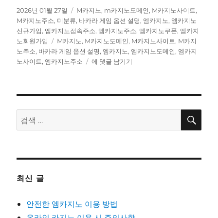
작
카
2026년 01월 27일
M카지노
,
m카지노도메인
,
M카지노사이트
,
성
테
M카지노주소
,
미분류
,
바카라 게임 옵션 설명
,
엠카지노
,
엠카지노
일
고
신규가입
,
엠카지노접속주소
,
엠카지노주소
,
엠카지노쿠폰
,
엠카지
자
태
리
노회원가입
M카지노
,
M카지노도메인
,
M카지노사이트
,
M카지
그
노주소
,
바카라 게임 옵션 설명
,
엠카지노
,
엠카지노도메인
,
엠카지
바
노사이트
,
엠카지노주소
에 댓글 남기기
카
라
게
임
옵
검
검
색
션
색:
설
명
최신 글
안전한 엠카지노 이용 방법
온라인 카지노 이용 시 주의사항