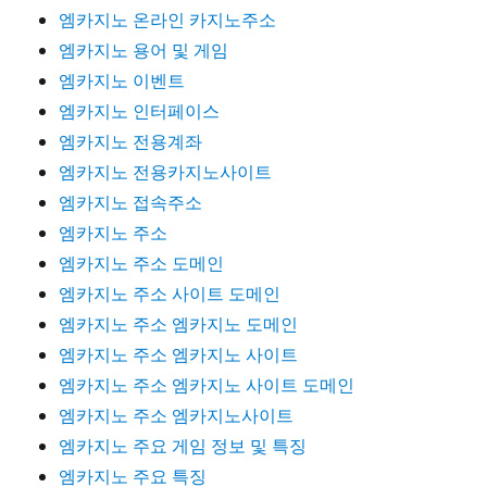
엠카지노 온라인 카지노주소
엠카지노 용어 및 게임
엠카지노 이벤트
엠카지노 인터페이스
엠카지노 전용계좌
엠카지노 전용카지노사이트
엠카지노 접속주소
엠카지노 주소
엠카지노 주소 도메인
엠카지노 주소 사이트 도메인
엠카지노 주소 엠카지노 도메인
엠카지노 주소 엠카지노 사이트
엠카지노 주소 엠카지노 사이트 도메인
엠카지노 주소 엠카지노사이트
엠카지노 주요 게임 정보 및 특징
엠카지노 주요 특징