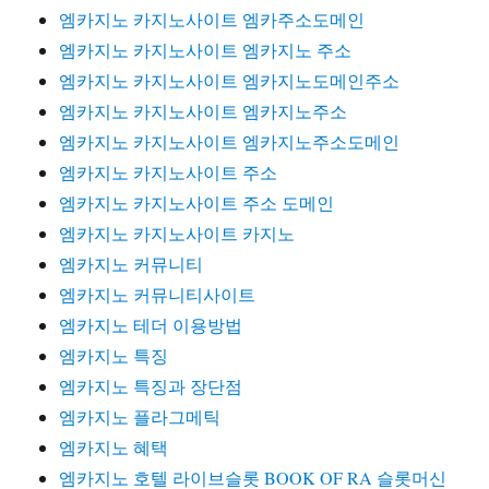
엠카지노 카지노사이트 엠카주소도메인
엠카지노 카지노사이트 엠카지노 주소
엠카지노 카지노사이트 엠카지노도메인주소
엠카지노 카지노사이트 엠카지노주소
엠카지노 카지노사이트 엠카지노주소도메인
엠카지노 카지노사이트 주소
엠카지노 카지노사이트 주소 도메인
엠카지노 카지노사이트 카지노
엠카지노 커뮤니티
엠카지노 커뮤니티사이트
엠카지노 테더 이용방법
엠카지노 특징
엠카지노 특징과 장단점
엠카지노 플라그메틱
엠카지노 혜택
엠카지노 호텔 라이브슬롯 BOOK OF RA 슬롯머신