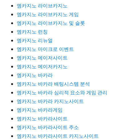
엠카지노 라이브카지노
엠카지노 라이브카지노 게임
엠카지노 라이브카지노 및 슬롯
엠카지노 런칭
엠카지노 리뉴얼
엠카지노 마이크로 이벤트
엠카지노 메이저사이트
엠카지노 메이저카지노
엠카지노 바카라
엠카지노 바카라 배팅시스템 분석
엠카지노 바카라 심리적 요소와 게임 관리
엠카지노 바카라 카지노사이트
엠카지노 바카라게임
엠카지노 바카라사이트
엠카지노 바카라사이트 주소
엠카지노 바카라사이트 카지노사이트