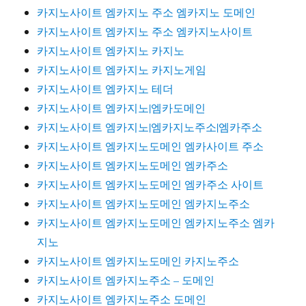
카지노사이트 엠카지노 주소 엠카지노 도메인
카지노사이트 엠카지노 주소 엠카지노사이트
카지노사이트 엠카지노 카지노
카지노사이트 엠카지노 카지노게임
카지노사이트 엠카지노 테더
카지노사이트 엠카지노|엠카도메인
카지노사이트 엠카지노|엠카지노주소|엠카주소
카지노사이트 엠카지노도메인 엠카사이트 주소
카지노사이트 엠카지노도메인 엠카주소
카지노사이트 엠카지노도메인 엠카주소 사이트
카지노사이트 엠카지노도메인 엠카지노주소
카지노사이트 엠카지노도메인 엠카지노주소 엠카
지노
카지노사이트 엠카지노도메인 카지노주소
카지노사이트 엠카지노주소 – 도메인
카지노사이트 엠카지노주소 도메인