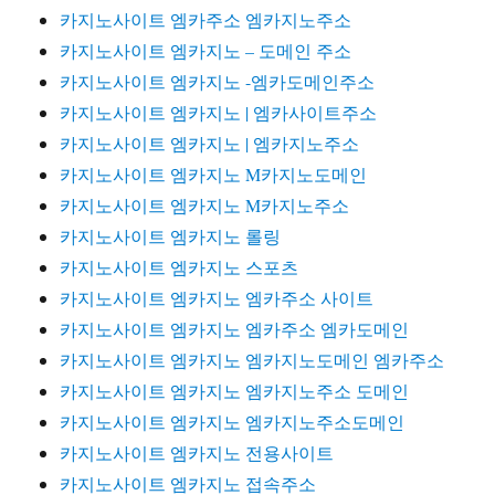
카지노사이트 엠카주소 엠카지노주소
카지노사이트 엠카지노 – 도메인 주소
카지노사이트 엠카지노 -엠카도메인주소
카지노사이트 엠카지노 | 엠카사이트주소
카지노사이트 엠카지노 | 엠카지노주소
카지노사이트 엠카지노 M카지노도메인
카지노사이트 엠카지노 M카지노주소
카지노사이트 엠카지노 롤링
카지노사이트 엠카지노 스포츠
카지노사이트 엠카지노 엠카주소 사이트
카지노사이트 엠카지노 엠카주소 엠카도메인
카지노사이트 엠카지노 엠카지노도메인 엠카주소
카지노사이트 엠카지노 엠카지노주소 도메인
카지노사이트 엠카지노 엠카지노주소도메인
카지노사이트 엠카지노 전용사이트
카지노사이트 엠카지노 접속주소