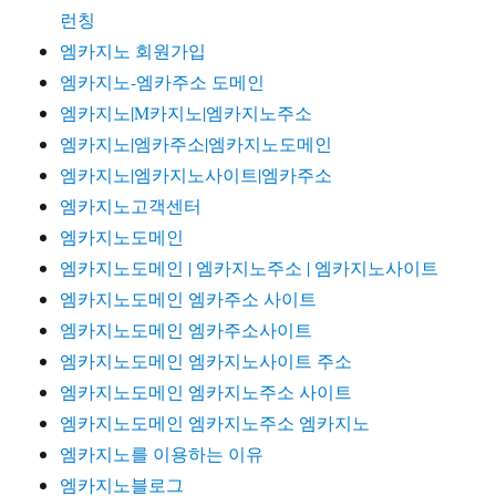
런칭
엠카지노 회원가입
엠카지노-엠카주소 도메인
엠카지노|M카지노|엠카지노주소
엠카지노|엠카주소|엠카지노도메인
엠카지노|엠카지노사이트|엠카주소
엠카지노고객센터
엠카지노도메인
엠카지노도메인 | 엠카지노주소 | 엠카지노사이트
엠카지노도메인 엠카주소 사이트
엠카지노도메인 엠카주소사이트
엠카지노도메인 엠카지노사이트 주소
엠카지노도메인 엠카지노주소 사이트
엠카지노도메인 엠카지노주소 엠카지노
엠카지노를 이용하는 이유
엠카지노블로그