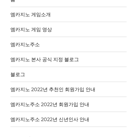
엠카지노 게임소개
엠카지노 게임 영상
엠카지노주소
엠카지노 본사 공식 지정 블로그
블로그
엠카지노 2022년 추천인 회원가입 안내
엠카지노주소 2022년 회원가입 안내
엠카지노주소 2022년 신년인사 안내