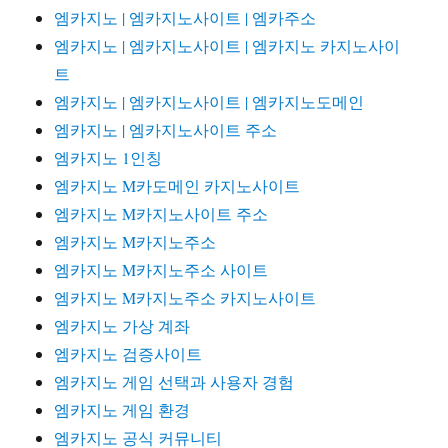
엠카지노 | 엠카지노사이트 | 엠카주소
엠카지노 | 엠카지노사이트 | 엠카지노 카지노사이
트
엠카지노 | 엠카지노사이트 | 엠카지노도메인
엠카지노 | 엠카지노사이트 주소
엠카지노 1인칭
엠카지노 M카도메인 카지노사이트
엠카지노 M카지노사이트 주소
엠카지노 M카지노주소
엠카지노 M카지노주소 사이트
엠카지노 M카지노주소 카지노사이트
엠카지노 가상 계좌
엠카지노 검증사이트
엠카지노 게임 선택과 사용자 경험
엠카지노 게임 환경
엠카지노 공식 커뮤니티