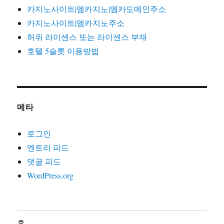
카지노사이트|엠카지노|엠카도메인주소
카지노사이트|엠카지노주소
허위 라이센스 또는 라이센스 부재
호텔 5슬롯 이용방법
메타
로그인
엔트리 피드
댓글 피드
WordPress.org
홈