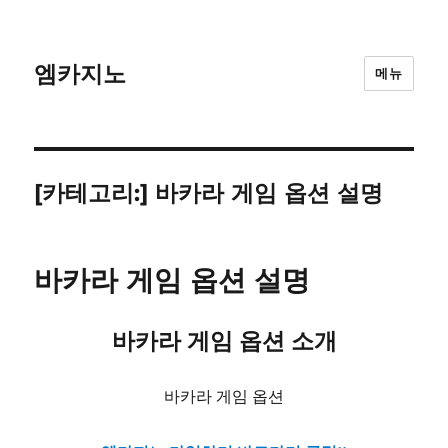
엠카지노
메뉴
[카테고리:]
바카라 게임 옵션 설명
바카라 게임 옵션 설명
바카라 게임 옵션 소개
바카라 게임 옵션