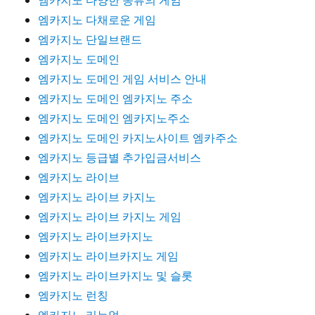
엠카지노 다채로운 게임
엠카지노 단일브랜드
엠카지노 도메인
엠카지노 도메인 게임 서비스 안내
엠카지노 도메인 엠카지노 주소
엠카지노 도메인 엠카지노주소
엠카지노 도메인 카지노사이트 엠카주소
엠카지노 등급별 추가입금서비스
엠카지노 라이브
엠카지노 라이브 카지노
엠카지노 라이브 카지노 게임
엠카지노 라이브카지노
엠카지노 라이브카지노 게임
엠카지노 라이브카지노 및 슬롯
엠카지노 런칭
엠카지노 리뉴얼