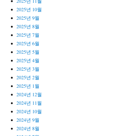
2025년 11월
2025년 10월
2025년 9월
2025년 8월
2025년 7월
2025년 6월
2025년 5월
2025년 4월
2025년 3월
2025년 2월
2025년 1월
2024년 12월
2024년 11월
2024년 10월
2024년 9월
2024년 8월