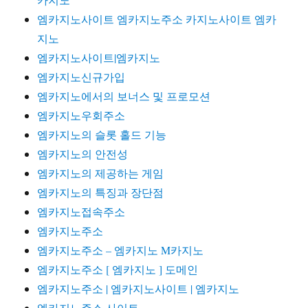
엠카지노사이트 엠카지노주소 카지노사이트 엠카
지노
엠카지노사이트|엠카지노
엠카지노신규가입
엠카지노에서의 보너스 및 프로모션
엠카지노우회주소
엠카지노의 슬롯 홀드 기능
엠카지노의 안전성
엠카지노의 제공하는 게임
엠카지노의 특징과 장단점
엠카지노접속주소
엠카지노주소
엠카지노주소 – 엠카지노 M카지노
엠카지노주소 [ 엠카지노 ] 도메인
엠카지노주소 | 엠카지노사이트 | 엠카지노
엠카지노주소 사이트