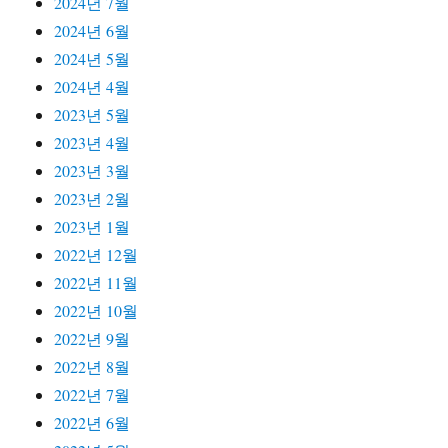
2024년 7월
2024년 6월
2024년 5월
2024년 4월
2023년 5월
2023년 4월
2023년 3월
2023년 2월
2023년 1월
2022년 12월
2022년 11월
2022년 10월
2022년 9월
2022년 8월
2022년 7월
2022년 6월