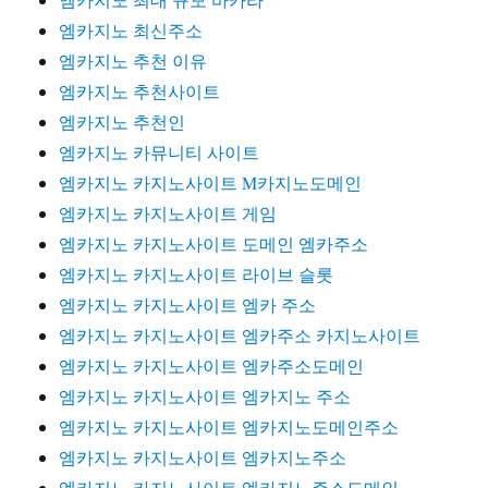
엠카지노 최신주소
엠카지노 추천 이유
엠카지노 추천사이트
엠카지노 추천인
엠카지노 카뮤니티 사이트
엠카지노 카지노사이트 M카지노도메인
엠카지노 카지노사이트 게임
엠카지노 카지노사이트 도메인 엠카주소
엠카지노 카지노사이트 라이브 슬롯
엠카지노 카지노사이트 엠카 주소
엠카지노 카지노사이트 엠카주소 카지노사이트
엠카지노 카지노사이트 엠카주소도메인
엠카지노 카지노사이트 엠카지노 주소
엠카지노 카지노사이트 엠카지노도메인주소
엠카지노 카지노사이트 엠카지노주소
엠카지노 카지노사이트 엠카지노주소도메인