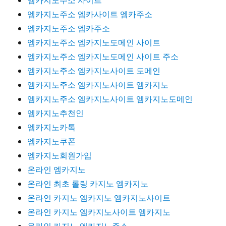
엠카지노주소 엠카사이트 엠카주소
엠카지노주소 엠카주소
엠카지노주소 엠카지노도메인 사이트
엠카지노주소 엠카지노도메인 사이트 주소
엠카지노주소 엠카지노사이트 도메인
엠카지노주소 엠카지노사이트 엠카지노
엠카지노주소 엠카지노사이트 엠카지노도메인
엠카지노추천인
엠카지노카톡
엠카지노쿠폰
엠카지노회원가입
온라인 엠카지노
온라인 최초 롤링 카지노 엠카지노
온라인 카지노 엠카지노 엠카지노사이트
온라인 카지노 엠카지노사이트 엠카지노
온라인 카지노 엠카지노주소