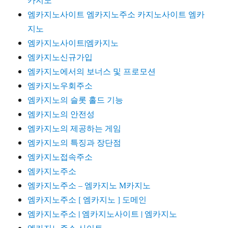
엠카지노사이트 엠카지노주소 카지노사이트 엠카
지노
엠카지노사이트|엠카지노
엠카지노신규가입
엠카지노에서의 보너스 및 프로모션
엠카지노우회주소
엠카지노의 슬롯 홀드 기능
엠카지노의 안전성
엠카지노의 제공하는 게임
엠카지노의 특징과 장단점
엠카지노접속주소
엠카지노주소
엠카지노주소 – 엠카지노 M카지노
엠카지노주소 [ 엠카지노 ] 도메인
엠카지노주소 | 엠카지노사이트 | 엠카지노
엠카지노주소 사이트