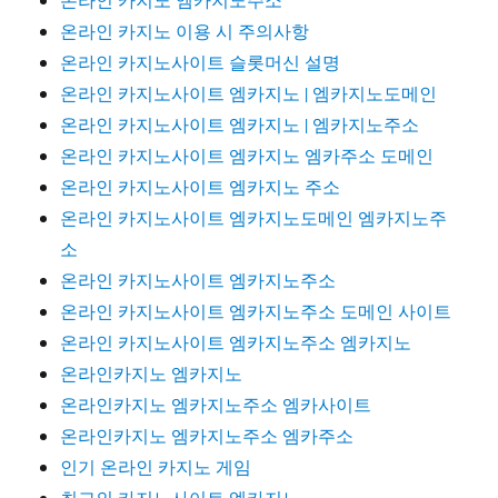
온라인 카지노 이용 시 주의사항
온라인 카지노사이트 슬롯머신 설명
온라인 카지노사이트 엠카지노 | 엠카지노도메인
온라인 카지노사이트 엠카지노 | 엠카지노주소
온라인 카지노사이트 엠카지노 엠카주소 도메인
온라인 카지노사이트 엠카지노 주소
온라인 카지노사이트 엠카지노도메인 엠카지노주
소
온라인 카지노사이트 엠카지노주소
온라인 카지노사이트 엠카지노주소 도메인 사이트
온라인 카지노사이트 엠카지노주소 엠카지노
온라인카지노 엠카지노
온라인카지노 엠카지노주소 엠카사이트
온라인카지노 엠카지노주소 엠카주소
인기 온라인 카지노 게임
최고의 카지노사이트 엠카지노