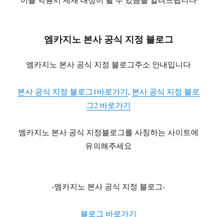
엠카지노 본사 공식 지정 블로그
엠카지노 본사 공식 지정 블로그주소 안내입니다
본사 공식 지정 블로그1바로가기
,
본사 공식 지정 블로
그2 바로가기
엠카지노 본사 공식 지정블로그를 사칭하는 사이트에
유의해주세요
-엠카지노 본사 공식 지정 블로그-
블로그 바로가기