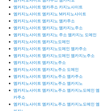
엠카지노사이트 엠카주소 카지노사이트
엠카지노사이트 엠카지노 M카지노사이트
엠카지노사이트 엠카지노 엠카주소
엠카지노사이트 엠카지노 엠카지노주소
엠카지노사이트 엠카지노 주소 엠카지노 도메인
엠카지노사이트 엠카지노도메인
엠카지노사이트 엠카지노도메인 엠카주소
엠카지노사이트 엠카지노도메인 엠카지노주소
엠카지노사이트 엠카지노주소
엠카지노사이트 엠카지노주소 도메인
엠카지노사이트 엠카지노주소 엠카주소
엠카지노사이트 엠카지노주소 엠카지노
엠카지노사이트 엠카지노주소 엠카지노도메인 엠
카주소
엠카지노사이트 엠카지노주소 엠카지노도메인 엠
카지노