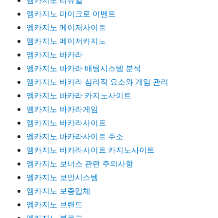
엠카지노 마이크로 이벤트
엠카지노 메이저사이트
엠카지노 메이저카지노
엠카지노 바카라
엠카지노 바카라 배팅시스템 분석
엠카지노 바카라 심리적 요소와 게임 관리
엠카지노 바카라 카지노사이트
엠카지노 바카라게임
엠카지노 바카라사이트
엠카지노 바카라사이트 주소
엠카지노 바카라사이트 카지노사이트
엠카지노 보너스 관련 주의사항
엠카지노 보안시스템
엠카지노 보증업체
엠카지노 브랜드
엠카지노 블로그