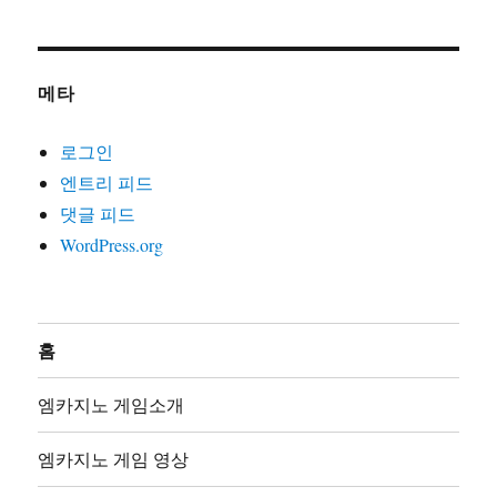
메타
로그인
엔트리 피드
댓글 피드
WordPress.org
홈
엠카지노 게임소개
엠카지노 게임 영상