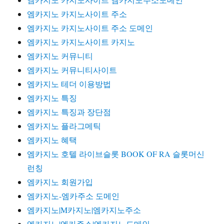
엠카지노 카지노사이트 주소
엠카지노 카지노사이트 주소 도메인
엠카지노 카지노사이트 카지노
엠카지노 커뮤니티
엠카지노 커뮤니티사이트
엠카지노 테더 이용방법
엠카지노 특징
엠카지노 특징과 장단점
엠카지노 플라그메틱
엠카지노 혜택
엠카지노 호텔 라이브슬롯 BOOK OF RA 슬롯머신
런칭
엠카지노 회원가입
엠카지노-엠카주소 도메인
엠카지노|M카지노|엠카지노주소
엠카지노|엠카주소|엠카지노도메인