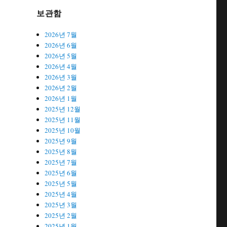
보관함
2026년 7월
2026년 6월
2026년 5월
2026년 4월
2026년 3월
2026년 2월
2026년 1월
2025년 12월
2025년 11월
2025년 10월
2025년 9월
2025년 8월
2025년 7월
2025년 6월
2025년 5월
2025년 4월
2025년 3월
2025년 2월
2025년 1월