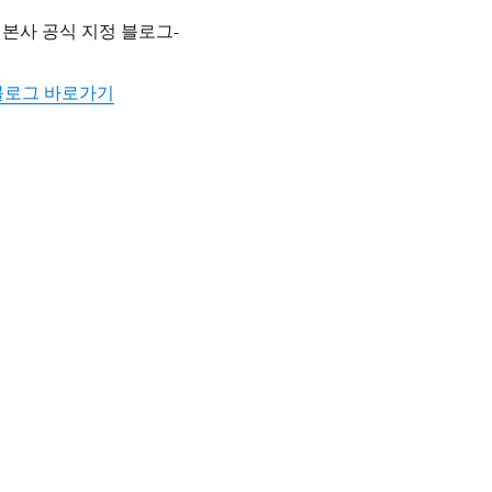
 본사 공식 지정 블로그-
블로그 바로가기