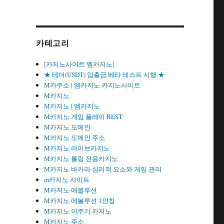
카테고리
[카지노사이트 엠카지노]
★ 테더(USDT) 입출금 베타 테스트 시행 ★
M카주소 | 엠카지노 카지노사이트
M카지노
M카지노 | 엠카지노
M카지노 게임 플레이 BEST
M카지노 도메인
M카지노 도메인 주소
M카지노 라이브카지노
M카지노 롤링 전용카지노
M카지노 바카라 심리적 요소와 게임 관리
m카지노 사이트
M카지노 에볼루션
M카지노 에볼루션 1인칭
M카지노 이주기 카지노
M카지노 주소