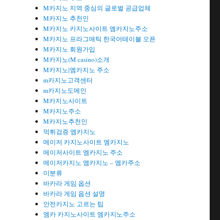
M카지노 지역 중심의 글로벌 공급업체
M카지노 추천인
M카지노 카지노사이트 엠카지노주소
M카지노 프라그매틱 한국어테이블 오픈
M카지노 회원가입
M카지노(M casino)소개
M카지노|엠카지노 주소
m카지노고객센터
m카지노도메인
M카지노사이트
M카지노주소
M카지노추천인
먹튀검증 엠카지노
메이저 카지노사이트 엠카지노
메이저사이트 엠카지노 주소
메이저카지노 엠카지노 – 엠카주소
미분류
바카라 게임 옵션
바카라 게임 옵션 설명
안전카지노 고르는 팁
엠카 카지노사이트 엠카지노주소