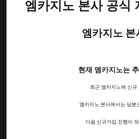
엠카지노 본사 공식 
엠카지노 본
현재 엠카지노는 
최근 엠카지노에 신규
엠카지노 본사에서는 당분간
다음 신규가입 진행이 