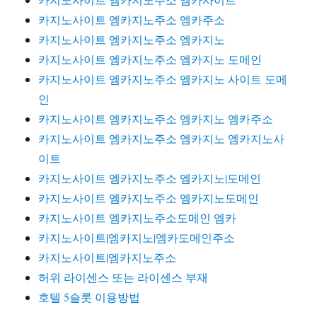
카지노사이트 엠카지노주소 엠카주소
카지노사이트 엠카지노주소 엠카지노
카지노사이트 엠카지노주소 엠카지노 도메인
카지노사이트 엠카지노주소 엠카지노 사이트 도메
인
카지노사이트 엠카지노주소 엠카지노 엠카주소
카지노사이트 엠카지노주소 엠카지노 엠카지노사
이트
카지노사이트 엠카지노주소 엠카지노|도메인
카지노사이트 엠카지노주소 엠카지노도메인
카지노사이트 엠카지노주소도메인 엠카
카지노사이트|엠카지노|엠카도메인주소
카지노사이트|엠카지노주소
허위 라이센스 또는 라이센스 부재
호텔 5슬롯 이용방법