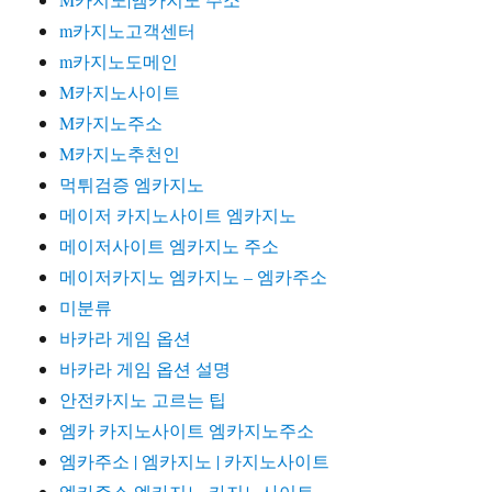
m카지노고객센터
m카지노도메인
M카지노사이트
M카지노주소
M카지노추천인
먹튀검증 엠카지노
메이저 카지노사이트 엠카지노
메이저사이트 엠카지노 주소
메이저카지노 엠카지노 – 엠카주소
미분류
바카라 게임 옵션
바카라 게임 옵션 설명
안전카지노 고르는 팁
엠카 카지노사이트 엠카지노주소
엠카주소 | 엠카지노 | 카지노사이트
엠카주소 엠카지노 카지노사이트