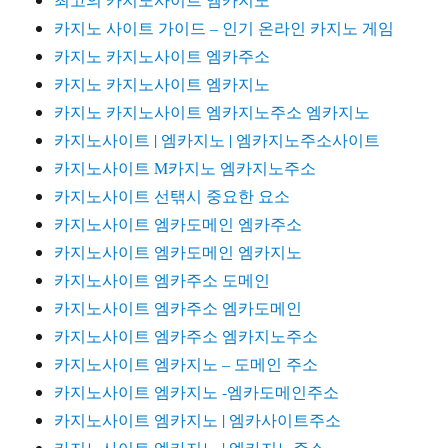
카지노 사이트 가이드 – 인기 온라인 카지노 게임
카지노 카지노사이트 엠카주소
카지노 카지노사이트 엠카지노
카지노 카지노사이트 엠카지노주소 엠카지노
카지노사이트 | 엠카지노 | 엠카지노주소사이트
카지노사이트 M카지노 엠카지노주소
카지노사이트 선탞시 중요한 요소
카지노사이트 엠카도메인 엠카주소
카지노사이트 엠카도메인 엠카지노
카지노사이트 엠카주소 도메인
카지노사이트 엠카주소 엠카도메인
카지노사이트 엠카주소 엠카지노주소
카지노사이트 엠카지노 – 도메인 주소
카지노사이트 엠카지노 -엠카도메인주소
카지노사이트 엠카지노 | 엠카사이트주소
카지노사이트 엠카지노 | 엠카지노주소