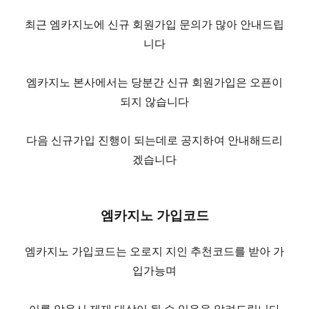
최근 엠카지노에 신규 회원가입 문의가 많아 안내드립
니다
엠카지노 본사에서는 당분간 신규 회원가입은 오픈이
되지 않습니다
다음 신규가입 진행이 되는데로 공지하여 안내해드리
겠습니다
엠카지노 가입코드
엠카지노 가입코드는 오로지 지인 추천코드를 받아 가
입가능며
이를 악용시 제재 대상이 될 수 있음을 알려드립니다