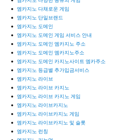
엠카지노 다채로운 게임
엠카지노 단일브랜드
엠카지노 도메인
엠카지노 도메인 게임 서비스 안내
엠카지노 도메인 엠카지노 주소
엠카지노 도메인 엠카지노주소
엠카지노 도메인 카지노사이트 엠카주소
엠카지노 등급별 추가입금서비스
엠카지노 라이브
엠카지노 라이브 카지노
엠카지노 라이브 카지노 게임
엠카지노 라이브카지노
엠카지노 라이브카지노 게임
엠카지노 라이브카지노 및 슬롯
엠카지노 런칭
엠카지노 리뉴얼