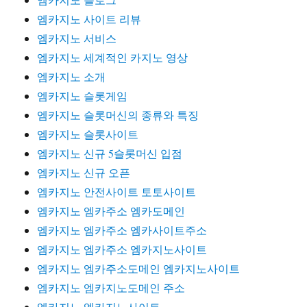
엠카지노 사이트 리뷰
엠카지노 서비스
엠카지노 세계적인 카지노 영상
엠카지노 소개
엠카지노 슬롯게임
엠카지노 슬롯머신의 종류와 특징
엠카지노 슬롯사이트
엠카지노 신규 5슬롯머신 입점
엠카지노 신규 오픈
엠카지노 안전사이트 토토사이트
엠카지노 엠카주소 엠카도메인
엠카지노 엠카주소 엠카사이트주소
엠카지노 엠카주소 엠카지노사이트
엠카지노 엠카주소도메인 엠카지노사이트
엠카지노 엠카지노도메인 주소
엠카지노 엠카지노사이트