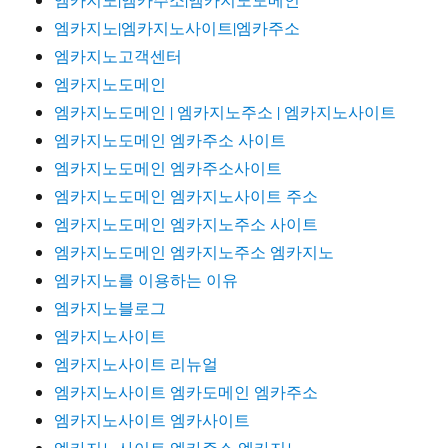
엠카지노|엠카지노사이트|엠카주소
엠카지노고객센터
엠카지노도메인
엠카지노도메인 | 엠카지노주소 | 엠카지노사이트
엠카지노도메인 엠카주소 사이트
엠카지노도메인 엠카주소사이트
엠카지노도메인 엠카지노사이트 주소
엠카지노도메인 엠카지노주소 사이트
엠카지노도메인 엠카지노주소 엠카지노
엠카지노를 이용하는 이유
엠카지노블로그
엠카지노사이트
엠카지노사이트 리뉴얼
엠카지노사이트 엠카도메인 엠카주소
엠카지노사이트 엠카사이트
엠카지노사이트 엠카주소 엠카지노