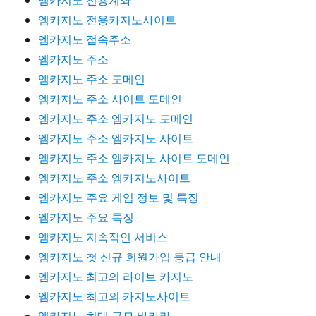
엠카지노 전용카지노사이트
엠카지노 접속주소
엠카지노 주소
엠카지노 주소 도메인
엠카지노 주소 사이트 도메인
엠카지노 주소 엠카지노 도메인
엠카지노 주소 엠카지노 사이트
엠카지노 주소 엠카지노 사이트 도메인
엠카지노 주소 엠카지노사이트
엠카지노 주요 게임 정보 및 특징
엠카지노 주요 특징
엠카지노 지속적인 서비스
엠카지노 첫 신규 회원가입 등급 안내
엠카지노 최고의 라이브 카지노
엠카지노 최고의 카지노사이트
엠카지노 최대 규모 바카라