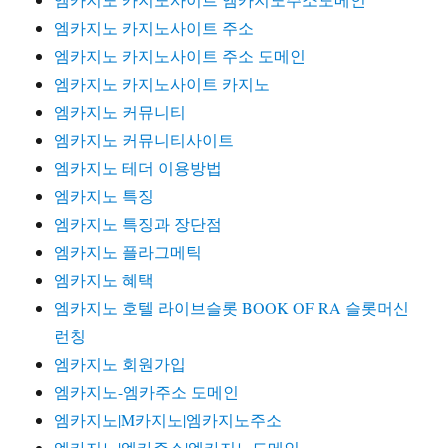
엠카지노 카지노사이트 주소
엠카지노 카지노사이트 주소 도메인
엠카지노 카지노사이트 카지노
엠카지노 커뮤니티
엠카지노 커뮤니티사이트
엠카지노 테더 이용방법
엠카지노 특징
엠카지노 특징과 장단점
엠카지노 플라그메틱
엠카지노 혜택
엠카지노 호텔 라이브슬롯 BOOK OF RA 슬롯머신
런칭
엠카지노 회원가입
엠카지노-엠카주소 도메인
엠카지노|M카지노|엠카지노주소
엠카지노|엠카주소|엠카지노도메인