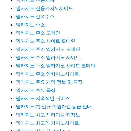
엠카지노 전용카지노사이트
엠카지노 접속주소
엠카지노 주소
엠카지노 주소 도메인
엠카지노 주소 사이트 도메인
엠카지노 주소 엠카지노 도메인
엠카지노 주소 엠카지노 사이트
엠카지노 주소 엠카지노 사이트 도메인
엠카지노 주소 엠카지노사이트
엠카지노 주요 게임 정보 및 특징
엠카지노 주요 특징
엠카지노 지속적인 서비스
엠카지노 첫 신규 회원가입 등급 안내
엠카지노 최고의 라이브 카지노
엠카지노 최고의 카지노사이트
엠카지노 최대 규모 바카라