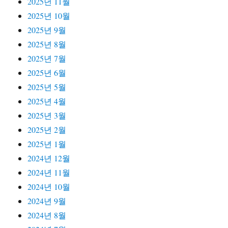
2025년 11월
2025년 10월
2025년 9월
2025년 8월
2025년 7월
2025년 6월
2025년 5월
2025년 4월
2025년 3월
2025년 2월
2025년 1월
2024년 12월
2024년 11월
2024년 10월
2024년 9월
2024년 8월