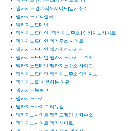
엠카지노|엠카지노사이트|엠카주소
엠카지노고객센터
엠카지노도메인
엠카지노도메인 | 엠카지노주소 | 엠카지노사이트
엠카지노도메인 엠카주소 사이트
엠카지노도메인 엠카주소사이트
엠카지노도메인 엠카지노사이트 주소
엠카지노도메인 엠카지노주소 사이트
엠카지노도메인 엠카지노주소 엠카지노
엠카지노를 이용하는 이유
엠카지노블로그
엠카지노사이트
엠카지노사이트 리뉴얼
엠카지노사이트 엠카도메인 엠카주소
엠카지노사이트 엠카사이트
엠카지노사이트 엠카주소 엠카지노