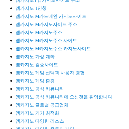
엠카지노 1인칭
엠카지노 M카도메인 카지노사이트
엠카지노 M카지노사이트 주소
엠카지노 M카지노주소
엠카지노 M카지노주소 사이트
엠카지노 M카지노주소 카지노사이트
엠카지노 가상 계좌
엠카지노 검증사이트
엠카지노 게임 선택과 사용자 경험
엠카지노 게임 환경
엠카지노 공식 커뮤니티
엠카지노 공식 커뮤니티에 오신것을 환영합니다
엠카지노 글로벌 공급업체
엠카지노 기기 최적화
엠카지노 다양한 리소스
엠카지노 다양한 종류의 게임