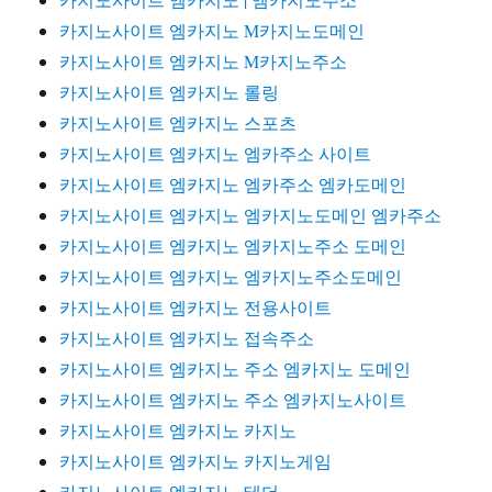
카지노사이트 엠카지노 M카지노도메인
카지노사이트 엠카지노 M카지노주소
카지노사이트 엠카지노 롤링
카지노사이트 엠카지노 스포츠
카지노사이트 엠카지노 엠카주소 사이트
카지노사이트 엠카지노 엠카주소 엠카도메인
카지노사이트 엠카지노 엠카지노도메인 엠카주소
카지노사이트 엠카지노 엠카지노주소 도메인
카지노사이트 엠카지노 엠카지노주소도메인
카지노사이트 엠카지노 전용사이트
카지노사이트 엠카지노 접속주소
카지노사이트 엠카지노 주소 엠카지노 도메인
카지노사이트 엠카지노 주소 엠카지노사이트
카지노사이트 엠카지노 카지노
카지노사이트 엠카지노 카지노게임
카지노사이트 엠카지노 테더