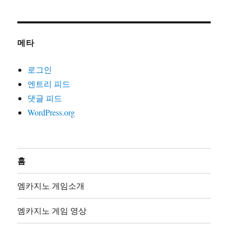
메타
로그인
엔트리 피드
댓글 피드
WordPress.org
홈
엠카지노 게임소개
엠카지노 게임 영상