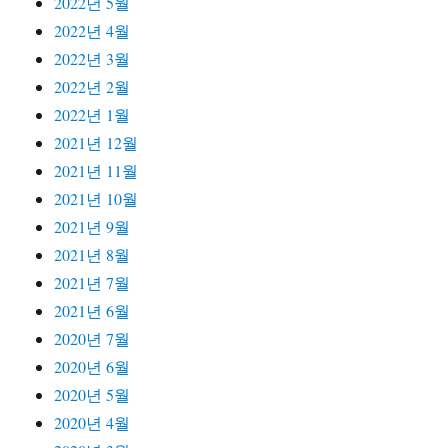
2022년 5월
2022년 4월
2022년 3월
2022년 2월
2022년 1월
2021년 12월
2021년 11월
2021년 10월
2021년 9월
2021년 8월
2021년 7월
2021년 6월
2020년 7월
2020년 6월
2020년 5월
2020년 4월