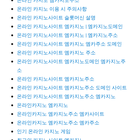
온라인 카지노 이용 시 주의사항
온라인 카지노사이트 슬롯머신 설명
온라인 카지노사이트 엠카지노 | 엠카지노도메인
온라인 카지노사이트 엠카지노 | 엠카지노주소
온라인 카지노사이트 엠카지노 엠카주소 도메인
온라인 카지노사이트 엠카지노 주소
온라인 카지노사이트 엠카지노도메인 엠카지노주
소
온라인 카지노사이트 엠카지노주소
온라인 카지노사이트 엠카지노주소 도메인 사이트
온라인 카지노사이트 엠카지노주소 엠카지노
온라인카지노 엠카지노
온라인카지노 엠카지노주소 엠카사이트
온라인카지노 엠카지노주소 엠카주소
인기 온라인 카지노 게임
최고의 카지노사이트 엠카지노