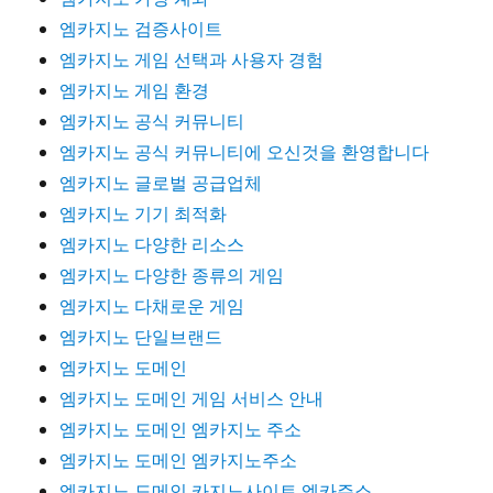
엠카지노 검증사이트
엠카지노 게임 선택과 사용자 경험
엠카지노 게임 환경
엠카지노 공식 커뮤니티
엠카지노 공식 커뮤니티에 오신것을 환영합니다
엠카지노 글로벌 공급업체
엠카지노 기기 최적화
엠카지노 다양한 리소스
엠카지노 다양한 종류의 게임
엠카지노 다채로운 게임
엠카지노 단일브랜드
엠카지노 도메인
엠카지노 도메인 게임 서비스 안내
엠카지노 도메인 엠카지노 주소
엠카지노 도메인 엠카지노주소
엠카지노 도메인 카지노사이트 엠카주소