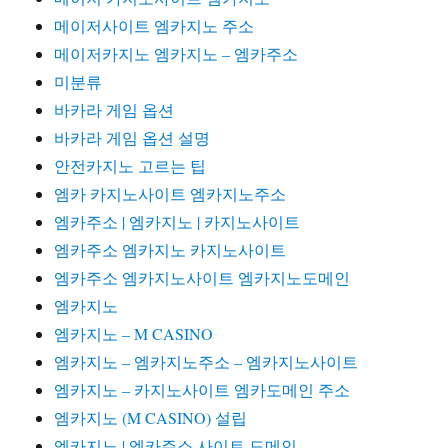
메이저사이트 엠카지노 주소
메이저카지노 엠카지노 – 엠카주소
미분류
바카라 게임 옵션
바카라 게임 옵션 설명
안전카지노 고르는 팁
엠카 카지노사이트 엠카지노주소
엠카주소 | 엠카지노 | 카지노사이트
엠카주소 엠카지노 카지노사이트
엠카주소 엠카지노사이트 엠카지노도메인
엠카지노
엠카지노 – M CASINO
엠카지노 – 엠카지노주소 – 엠카지노사이트
엠카지노 – 카지노사이트 엠카도메인 주소
엠카지노 (M CASINO) 설립
엠카지노 | 엠카주소 사이트 도메인