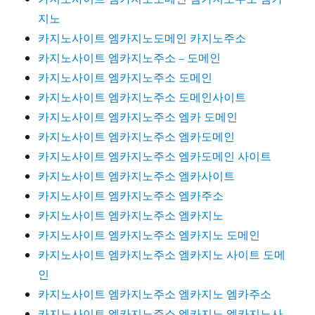
지노
카지노사이트 엠카지노도메인 카지노주소
카지노사이트 엠카지노주소 – 도메인
카지노사이트 엠카지노주소 도메인
카지노사이트 엠카지노주소 도메인사이트
카지노사이트 엠카지노주소 엠카 도메인
카지노사이트 엠카지노주소 엠카도메인
카지노사이트 엠카지노주소 엠카도메인 사이트
카지노사이트 엠카지노주소 엠카사이트
카지노사이트 엠카지노주소 엠카주소
카지노사이트 엠카지노주소 엠카지노
카지노사이트 엠카지노주소 엠카지노 도메인
카지노사이트 엠카지노주소 엠카지노 사이트 도메
인
카지노사이트 엠카지노주소 엠카지노 엠카주소
카지노사이트 엠카지노주소 엠카지노 엠카지노사