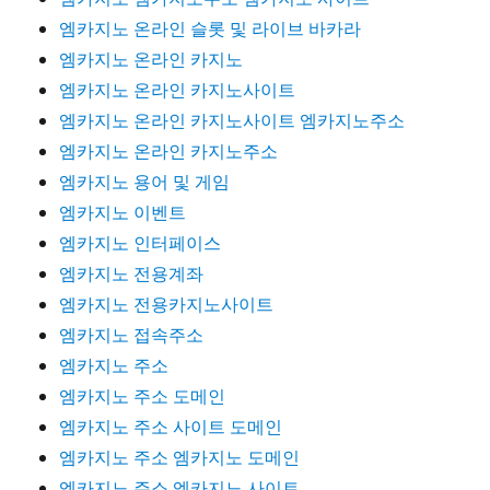
엠카지노 온라인 슬롯 및 라이브 바카라
엠카지노 온라인 카지노
엠카지노 온라인 카지노사이트
엠카지노 온라인 카지노사이트 엠카지노주소
엠카지노 온라인 카지노주소
엠카지노 용어 및 게임
엠카지노 이벤트
엠카지노 인터페이스
엠카지노 전용계좌
엠카지노 전용카지노사이트
엠카지노 접속주소
엠카지노 주소
엠카지노 주소 도메인
엠카지노 주소 사이트 도메인
엠카지노 주소 엠카지노 도메인
엠카지노 주소 엠카지노 사이트