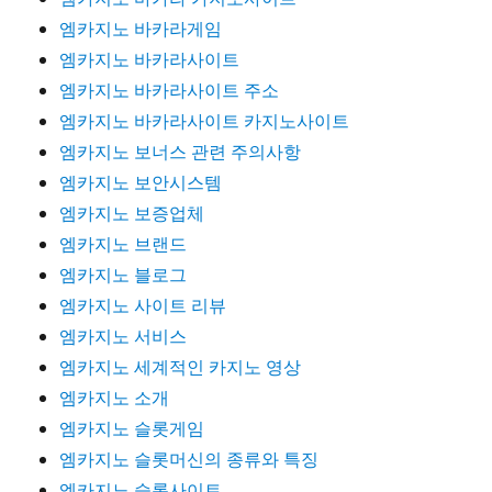
엠카지노 바카라게임
엠카지노 바카라사이트
엠카지노 바카라사이트 주소
엠카지노 바카라사이트 카지노사이트
엠카지노 보너스 관련 주의사항
엠카지노 보안시스템
엠카지노 보증업체
엠카지노 브랜드
엠카지노 블로그
엠카지노 사이트 리뷰
엠카지노 서비스
엠카지노 세계적인 카지노 영상
엠카지노 소개
엠카지노 슬롯게임
엠카지노 슬롯머신의 종류와 특징
엠카지노 슬롯사이트