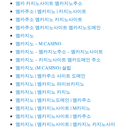
엠카 카지노사이트 엠카지노주소
엠카주소 | 엠카지노 | 카지노사이트
엠카주소 엠카지노 카지노사이트
엠카주소 엠카지노사이트 엠카지노도메인
엠카지노
엠카지노 – M CASINO
엠카지노 – 엠카지노주소 – 엠카지노사이트
엠카지노 – 카지노사이트 엠카도메인 주소
엠카지노 (M CASINO) 설립
엠카지노 | 엠카주소 사이트 도메인
엠카지노 | 엠카지노 라이브카지노
엠카지노 | 엠카지노 카지노
엠카지노 | 엠카지노도메인 | 엠카주소
엠카지노 | 엠카지노사이트 | M카지노
엠카지노 | 엠카지노사이트 | 엠카주소
엠카지노 | 엠카지노사이트 | 엠카지노 카지노사이