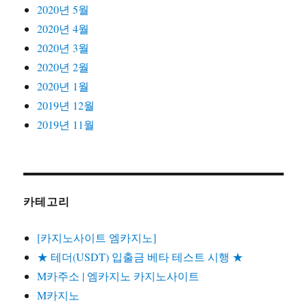
2020년 5월
2020년 4월
2020년 3월
2020년 2월
2020년 1월
2019년 12월
2019년 11월
카테고리
[카지노사이트 엠카지노]
★ 테더(USDT) 입출금 베타 테스트 시행 ★
M카주소 | 엠카지노 카지노사이트
M카지노