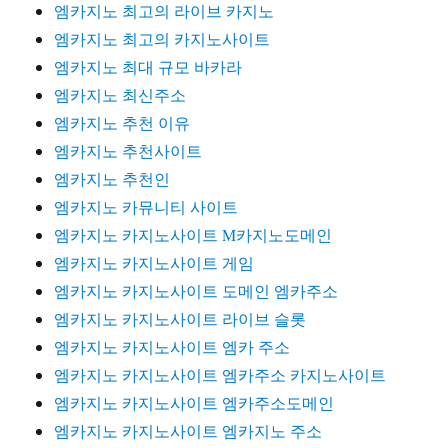
엠카지노 최고의 라이브 카지노
엠카지노 최고의 카지노사이트
엠카지노 최대 규모 바카라
엠카지노 최신주소
엠카지노 추천 이유
엠카지노 추천사이트
엠카지노 추천인
엠카지노 카뮤니티 사이트
엠카지노 카지노사이트 M카지노도메인
엠카지노 카지노사이트 게임
엠카지노 카지노사이트 도메인 엠카주소
엠카지노 카지노사이트 라이브 슬롯
엠카지노 카지노사이트 엠카 주소
엠카지노 카지노사이트 엠카주소 카지노사이트
엠카지노 카지노사이트 엠카주소도메인
엠카지노 카지노사이트 엠카지노 주소