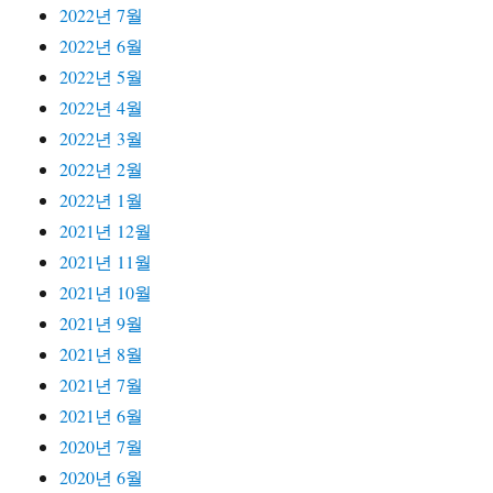
2022년 7월
2022년 6월
2022년 5월
2022년 4월
2022년 3월
2022년 2월
2022년 1월
2021년 12월
2021년 11월
2021년 10월
2021년 9월
2021년 8월
2021년 7월
2021년 6월
2020년 7월
2020년 6월