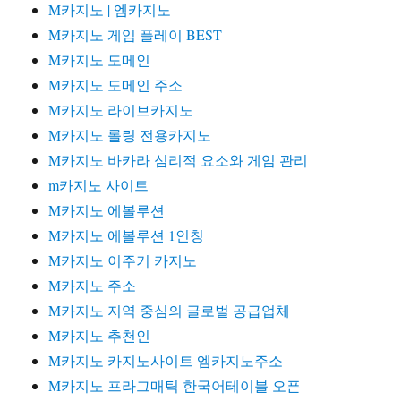
M카지노 | 엠카지노
M카지노 게임 플레이 BEST
M카지노 도메인
M카지노 도메인 주소
M카지노 라이브카지노
M카지노 롤링 전용카지노
M카지노 바카라 심리적 요소와 게임 관리
m카지노 사이트
M카지노 에볼루션
M카지노 에볼루션 1인칭
M카지노 이주기 카지노
M카지노 주소
M카지노 지역 중심의 글로벌 공급업체
M카지노 추천인
M카지노 카지노사이트 엠카지노주소
M카지노 프라그매틱 한국어테이블 오픈