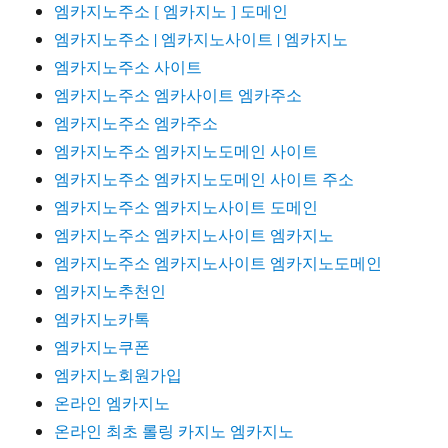
엠카지노주소 [ 엠카지노 ] 도메인
엠카지노주소 | 엠카지노사이트 | 엠카지노
엠카지노주소 사이트
엠카지노주소 엠카사이트 엠카주소
엠카지노주소 엠카주소
엠카지노주소 엠카지노도메인 사이트
엠카지노주소 엠카지노도메인 사이트 주소
엠카지노주소 엠카지노사이트 도메인
엠카지노주소 엠카지노사이트 엠카지노
엠카지노주소 엠카지노사이트 엠카지노도메인
엠카지노추천인
엠카지노카톡
엠카지노쿠폰
엠카지노회원가입
온라인 엠카지노
온라인 최초 롤링 카지노 엠카지노