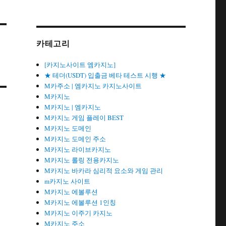
카테고리
[카지노사이트 엠카지노]
★ 테더(USDT) 입출금 베타 테스트 시행 ★
M카주소 | 엠카지노 카지노사이트
M카지노
M카지노 | 엠카지노
M카지노 게임 플레이 BEST
M카지노 도메인
M카지노 도메인 주소
M카지노 라이브카지노
M카지노 롤링 전용카지노
M카지노 바카라 심리적 요소와 게임 관리
m카지노 사이트
M카지노 에볼루션
M카지노 에볼루션 1인칭
M카지노 이주기 카지노
M카지노 주소