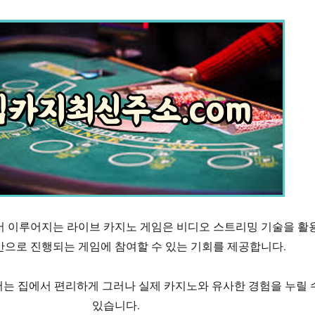
 이루어지는 라이브 카지노 게임은 비디오 스트리밍 기술을 활
간으로 진행되는 게임에 참여할 수 있는 기회를 제공합니다.
는 집에서 편리하게 그러나 실제 카지노와 유사한 경험을 누릴 
있습니다.