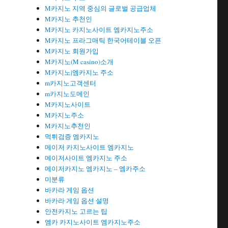
M카지노 지역 중심의 글로벌 공급업체
M카지노 추천인
M카지노 카지노사이트 엠카지노주소
M카지노 프라그매틱 한국어테이블 오픈
M카지노 회원가입
M카지노(M casino)소개
M카지노|엠카지노 주소
m카지노고객센터
m카지노도메인
M카지노사이트
M카지노주소
M카지노추천인
먹튀검증 엠카지노
메이저 카지노사이트 엠카지노
메이저사이트 엠카지노 주소
메이저카지노 엠카지노 – 엠카주소
미분류
바카라 게임 옵션
바카라 게임 옵션 설명
안전카지노 고르는 팁
엠카 카지노사이트 엠카지노주소