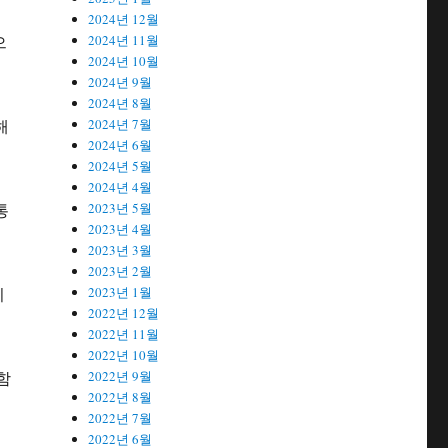
2024년 12월
으
2024년 11월
2024년 10월
2024년 9월
2024년 8월
해
2024년 7월
2024년 6월
2024년 5월
2024년 4월
통
2023년 5월
2023년 4월
2023년 3월
2023년 2월
니
2023년 1월
2022년 12월
2022년 11월
2022년 10월
함
2022년 9월
2022년 8월
2022년 7월
2022년 6월