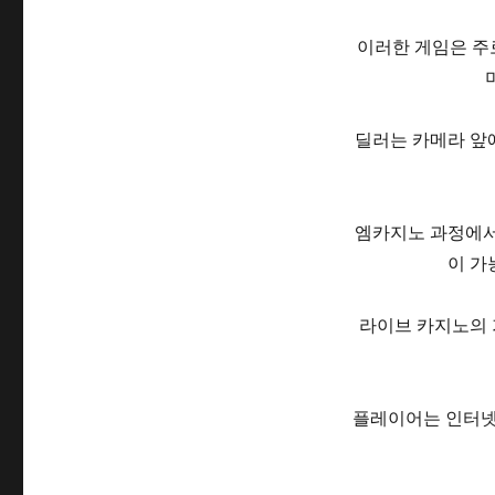
이러한 게임은 주
딜러는 카메라 앞
엠카지노 과정에서
이 가
라이브 카지노의 
플레이어는 인터넷