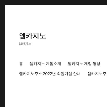
엠카지노
M카지노
홈
엠카지노 게임소개
엠카지노 게임 영상
엠카지노주소 2022년 회원가입 안내
엠카지노주소