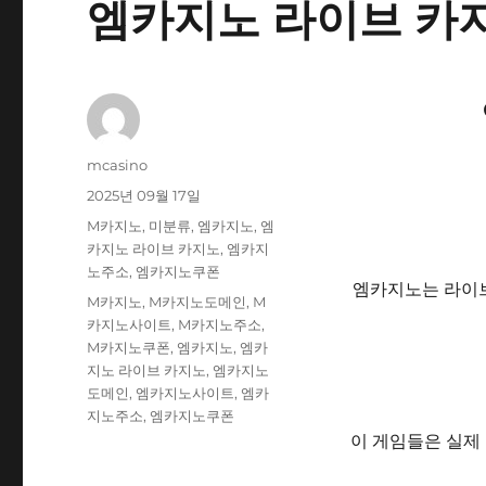
엠카지노 라이브 카
글
mcasino
쓴
작
2025년 09월 17일
이
성
카
M카지노
,
미분류
,
엠카지노
,
엠
일
테
카지노 라이브 카지노
,
엠카지
자
고
노주소
,
엠카지노쿠폰
엠카지노는 라이
리
태
M카지노
,
M카지노도메인
,
M
그
카지노사이트
,
M카지노주소
,
M카지노쿠폰
,
엠카지노
,
엠카
지노 라이브 카지노
,
엠카지노
도메인
,
엠카지노사이트
,
엠카
지노주소
,
엠카지노쿠폰
이 게임들은 실제