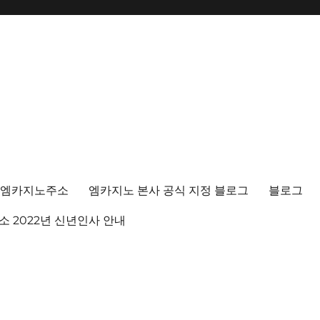
엠카지노주소
엠카지노 본사 공식 지정 블로그
블로그
 2022년 신년인사 안내