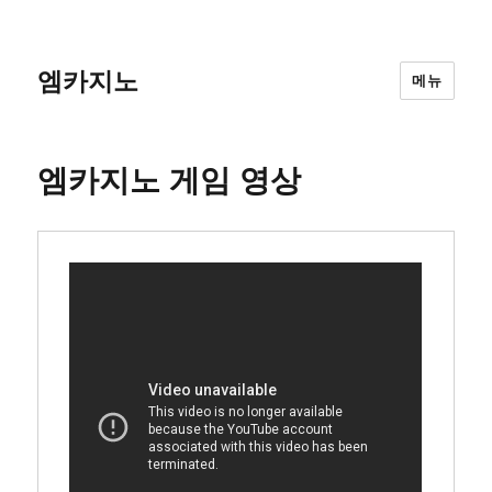
엠카지노
메뉴
엠카지노 게임 영상