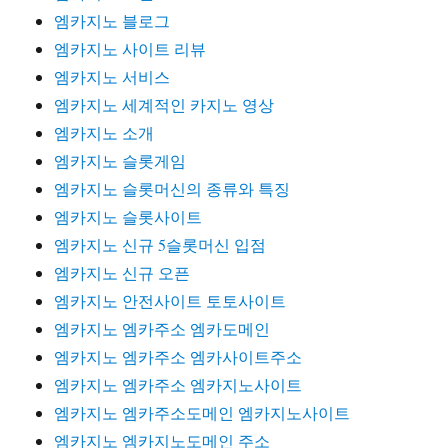
엠카지노 블로그
엠카지노 사이트 리뷰
엠카지노 서비스
엠카지노 세계적인 카지노 영상
엠카지노 소개
엠카지노 슬롯게임
엠카지노 슬롯머신의 종류와 특징
엠카지노 슬롯사이트
엠카지노 신규 5슬롯머신 입점
엠카지노 신규 오픈
엠카지노 안전사이트 토토사이트
엠카지노 엠카주소 엠카도메인
엠카지노 엠카주소 엠카사이트주소
엠카지노 엠카주소 엠카지노사이트
엠카지노 엠카주소도메인 엠카지노사이트
엠카지노 엠카지노도메인 주소