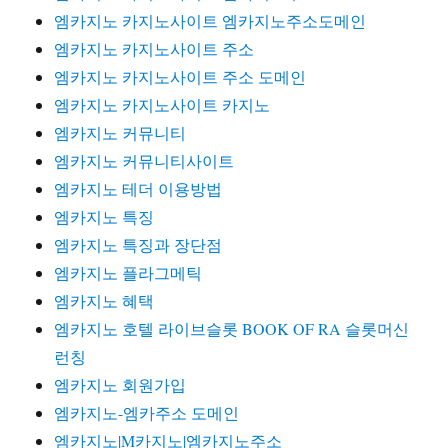
엠카지노 카지노사이트 엠카지노주소도메인
엠카지노 카지노사이트 주소
엠카지노 카지노사이트 주소 도메인
엠카지노 카지노사이트 카지노
엠카지노 커뮤니티
엠카지노 커뮤니티사이트
엠카지노 테더 이용방법
엠카지노 특징
엠카지노 특징과 장단점
엠카지노 플라그메틱
엠카지노 혜택
엠카지노 호텔 라이브슬롯 BOOK OF RA 슬롯머신
런칭
엠카지노 회원가입
엠카지노-엠카주소 도메인
엠카지노|M카지노|엠카지노주소