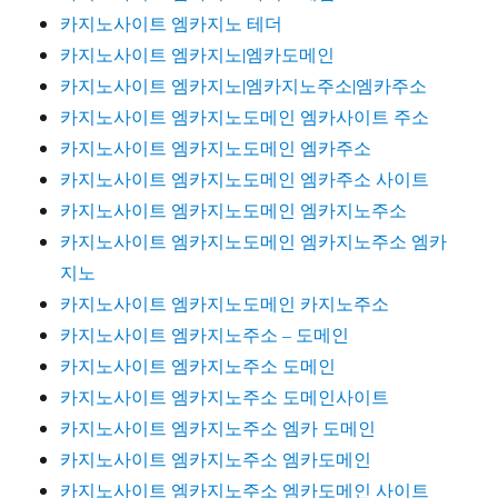
카지노사이트 엠카지노 테더
카지노사이트 엠카지노|엠카도메인
카지노사이트 엠카지노|엠카지노주소|엠카주소
카지노사이트 엠카지노도메인 엠카사이트 주소
카지노사이트 엠카지노도메인 엠카주소
카지노사이트 엠카지노도메인 엠카주소 사이트
카지노사이트 엠카지노도메인 엠카지노주소
카지노사이트 엠카지노도메인 엠카지노주소 엠카
지노
카지노사이트 엠카지노도메인 카지노주소
카지노사이트 엠카지노주소 – 도메인
카지노사이트 엠카지노주소 도메인
카지노사이트 엠카지노주소 도메인사이트
카지노사이트 엠카지노주소 엠카 도메인
카지노사이트 엠카지노주소 엠카도메인
카지노사이트 엠카지노주소 엠카도메인 사이트