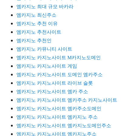
엠카지노 최대 규모 바카라
엠카지노 최신주소
엠카지노 추천 이유
엠카지노 추천사이트
엠카지노 추천인
엠카지노 카뮤니티 사이트
엠카지노 카지노사이트 M카지노도메인
엠카지노 카지노사이트 게임
엠카지노 카지노사이트 도메인 엠카주소
엠카지노 카지노사이트 라이브 슬롯
엠카지노 카지노사이트 엠카 주소
엠카지노 카지노사이트 엠카주소 카지노사이트
엠카지노 카지노사이트 엠카주소도메인
엠카지노 카지노사이트 엠카지노 주소
엠카지노 카지노사이트 엠카지노도메인주소
엠카지노 카지노사이트 엠카지노주소