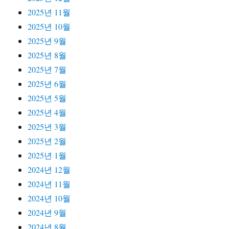
2025년 11월
2025년 10월
2025년 9월
2025년 8월
2025년 7월
2025년 6월
2025년 5월
2025년 4월
2025년 3월
2025년 2월
2025년 1월
2024년 12월
2024년 11월
2024년 10월
2024년 9월
2024년 8월