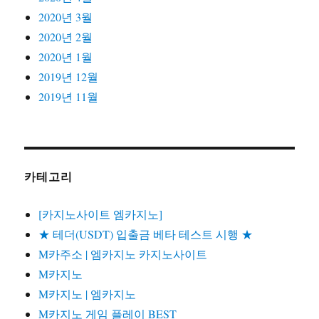
2020년 3월
2020년 2월
2020년 1월
2019년 12월
2019년 11월
카테고리
[카지노사이트 엠카지노]
★ 테더(USDT) 입출금 베타 테스트 시행 ★
M카주소 | 엠카지노 카지노사이트
M카지노
M카지노 | 엠카지노
M카지노 게임 플레이 BEST