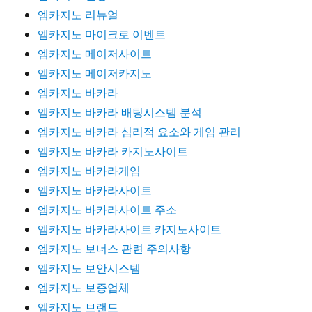
엠카지노 리뉴얼
엠카지노 마이크로 이벤트
엠카지노 메이저사이트
엠카지노 메이저카지노
엠카지노 바카라
엠카지노 바카라 배팅시스템 분석
엠카지노 바카라 심리적 요소와 게임 관리
엠카지노 바카라 카지노사이트
엠카지노 바카라게임
엠카지노 바카라사이트
엠카지노 바카라사이트 주소
엠카지노 바카라사이트 카지노사이트
엠카지노 보너스 관련 주의사항
엠카지노 보안시스템
엠카지노 보증업체
엠카지노 브랜드