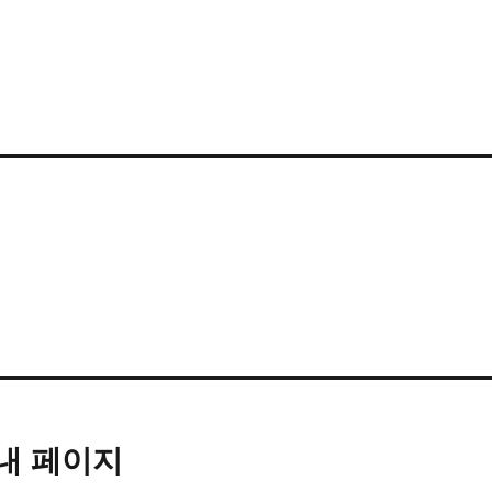
내 페이지