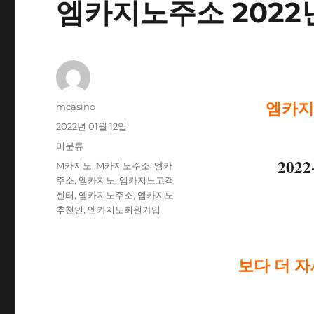
엠카지노주소 2022
엠카지
글
mcasino
쓴
작
2022년 01월 12일
이
성
카
미분류
일
테
202
태
M카지노
,
M카지노주소
,
엠카
자
고
그
주소
,
엠카지노
,
엠카지노고객
리
센터
,
엠카지노주소
,
엠카지노
추천인
,
엠카지노회원가입
보다 더 