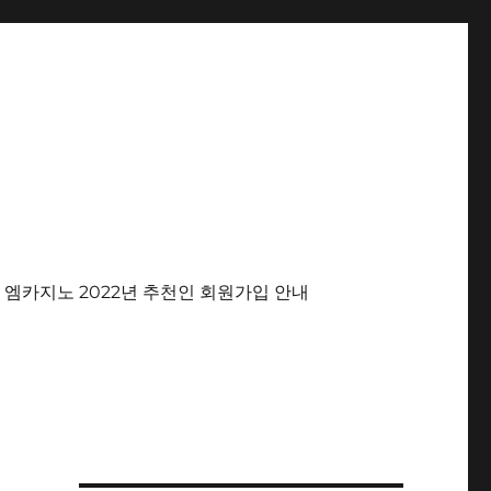
엠카지노 2022년 추천인 회원가입 안내