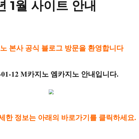
년 1월 사이트 안내
노 본사 공식 블로그 방문을 환영합니다
2-01-12 M카지노 엠카지노 안내입니다.
자세한 정보는 아래의 바로가기를 클릭하세요.