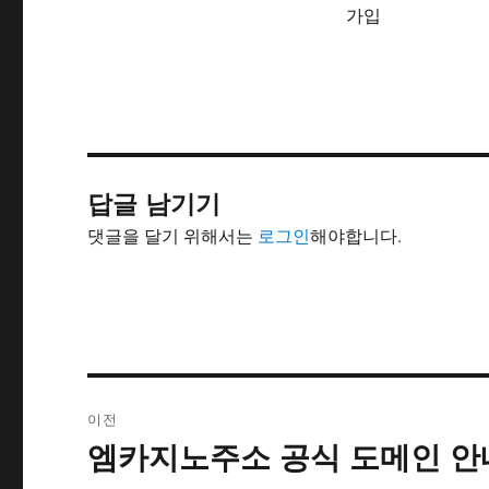
가입
답글 남기기
댓글을 달기 위해서는
로그인
해야합니다.
글
이전
내
엠카지노주소 공식 도메인 안
이
전