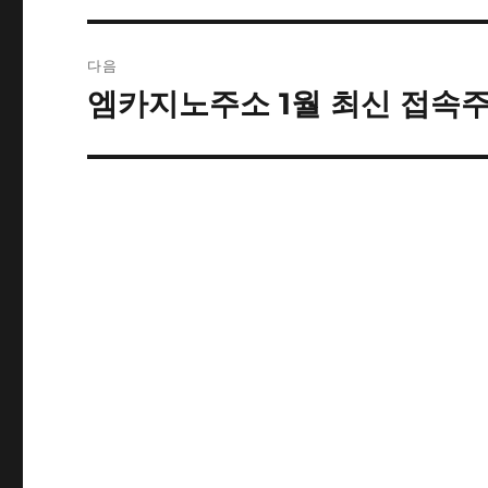
비
글:
게
다음
이
엠카지노주소 1월 최신 접속
다
음
션
글: