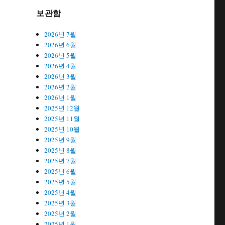
보관함
2026년 7월
2026년 6월
2026년 5월
2026년 4월
2026년 3월
2026년 2월
2026년 1월
2025년 12월
2025년 11월
2025년 10월
2025년 9월
2025년 8월
2025년 7월
2025년 6월
2025년 5월
2025년 4월
2025년 3월
2025년 2월
2025년 1월