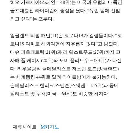
히오 가르시아(스페인ㆍ48위)는 미국과 유럽의 대륙간
골프대항전 라이더컵에 중점을 뒀다. “유럽 팀에 선발
되고 싶다”는 포부다.
잉글랜드 티럴 해턴(11)은 코로나19가 걸림돌이다. “코
로나19 여파로 해외여행이 자유롭지 않다”고 밝혔다.
매슈 피츠패트릭(21위)과 리 웨스트우드(27위)까지 고
사해 폴 케이시(20위)와 토미 플리트우드(33위)가 나선
다. 리우올림픽 금메달리스트 저스틴 로즈(잉글랜드)
는 세계랭킹 44위로 밀려 타이틀방어가 불가능하다.
은메달리스트 헨리크 스텐손(스웨덴ㆍ155위)과 동메
달리스트 맷 쿠처(미국ㆍ64위)도 비슷한 처지다.
제휴사이트
M카지노