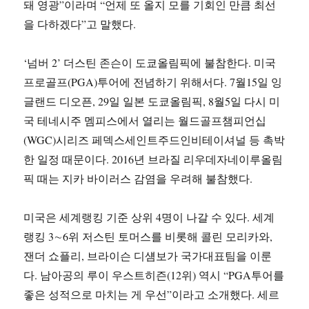
돼 영광”이라며 “언제 또 올지 모를 기회인 만큼 최선
을 다하겠다”고 말했다.
‘넘버 2’ 더스틴 존슨이 도쿄올림픽에 불참한다. 미국
프로골프(PGA)투어에 전념하기 위해서다. 7월15일 잉
글랜드 디오픈, 29일 일본 도쿄올림픽, 8월5일 다시 미
국 테네시주 멤피스에서 열리는 월드골프챔피언십
(WGC)시리즈 페덱스세인트주드인비테이셔널 등 촉박
한 일정 때문이다. 2016년 브라질 리우데자네이루올림
픽 때는 지카 바이러스 감염을 우려해 불참했다.
미국은 세계랭킹 기준 상위 4명이 나갈 수 있다. 세계
랭킹 3∼6위 저스틴 토머스를 비롯해 콜린 모리카와,
잰더 쇼플리, 브라이슨 디섐보가 국가대표팀을 이룬
다. 남아공의 루이 우스트히즌(12위) 역시 “PGA투어를
좋은 성적으로 마치는 게 우선”이라고 소개했다. 세르