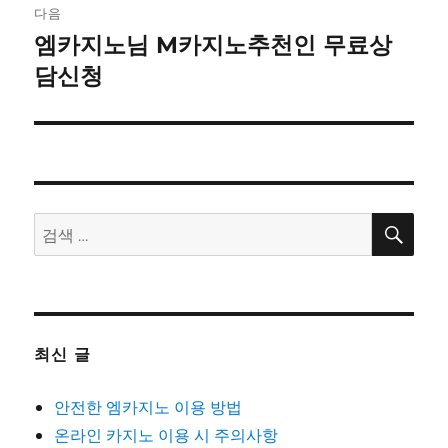
게
다음
이
엠카지노님 M카지노추천인 무료상
다
음
담신청
션
글:
검
검
색
색:
최신 글
안전한 엠카지노 이용 방법
온라인 카지노 이용 시 주의사항