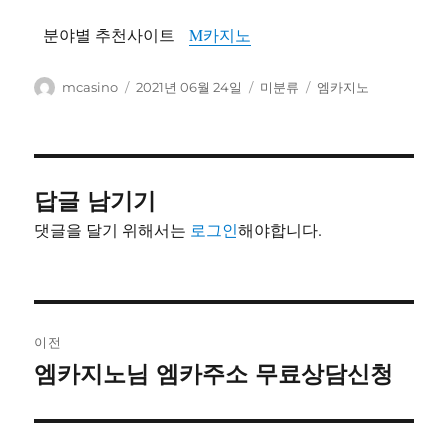
분야별 추천사이트
M카지노
글
작
카
태
mcasino
2021년 06월 24일
미분류
엠카지노
쓴
성
테
그
이
일
고
자
리
답글 남기기
댓글을 달기 위해서는
로그인
해야합니다.
글
이전
내
엠카지노님 엠카주소 무료상담신청
이
전
비
글: