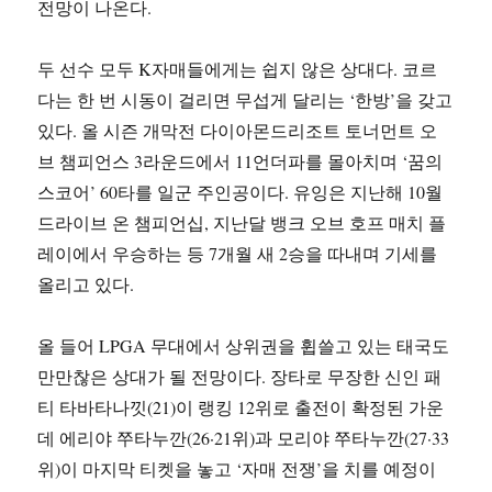
전망이 나온다.
두 선수 모두 K자매들에게는 쉽지 않은 상대다. 코르
다는 한 번 시동이 걸리면 무섭게 달리는 ‘한방’을 갖고
있다. 올 시즌 개막전 다이아몬드리조트 토너먼트 오
브 챔피언스 3라운드에서 11언더파를 몰아치며 ‘꿈의
스코어’ 60타를 일군 주인공이다. 유잉은 지난해 10월
드라이브 온 챔피언십, 지난달 뱅크 오브 호프 매치 플
레이에서 우승하는 등 7개월 새 2승을 따내며 기세를
올리고 있다.
올 들어 LPGA 무대에서 상위권을 휩쓸고 있는 태국도
만만찮은 상대가 될 전망이다. 장타로 무장한 신인 패
티 타바타나낏(21)이 랭킹 12위로 출전이 확정된 가운
데 에리야 쭈타누깐(26·21위)과 모리야 쭈타누깐(27·33
위)이 마지막 티켓을 놓고 ‘자매 전쟁’을 치를 예정이