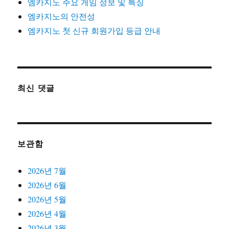
엠카지노 주요 게임 정보 및 특징
엠카지노의 안전성
엠카지노 첫 신규 회원가입 등급 안내
최신 댓글
보관함
2026년 7월
2026년 6월
2026년 5월
2026년 4월
2026년 3월