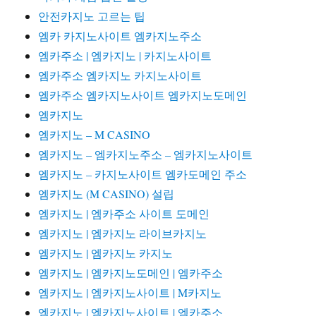
안전카지노 고르는 팁
엠카 카지노사이트 엠카지노주소
엠카주소 | 엠카지노 | 카지노사이트
엠카주소 엠카지노 카지노사이트
엠카주소 엠카지노사이트 엠카지노도메인
엠카지노
엠카지노 – M CASINO
엠카지노 – 엠카지노주소 – 엠카지노사이트
엠카지노 – 카지노사이트 엠카도메인 주소
엠카지노 (M CASINO) 설립
엠카지노 | 엠카주소 사이트 도메인
엠카지노 | 엠카지노 라이브카지노
엠카지노 | 엠카지노 카지노
엠카지노 | 엠카지노도메인 | 엠카주소
엠카지노 | 엠카지노사이트 | M카지노
엠카지노 | 엠카지노사이트 | 엠카주소