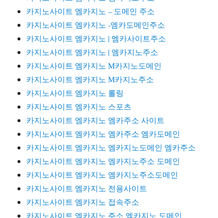
카지노사이트 엠카지노 – 도메인 주소
카지노사이트 엠카지노 -엠카도메인주소
카지노사이트 엠카지노 | 엠카사이트주소
카지노사이트 엠카지노 | 엠카지노주소
카지노사이트 엠카지노 M카지노도메인
카지노사이트 엠카지노 M카지노주소
카지노사이트 엠카지노 롤링
카지노사이트 엠카지노 스포츠
카지노사이트 엠카지노 엠카주소 사이트
카지노사이트 엠카지노 엠카주소 엠카도메인
카지노사이트 엠카지노 엠카지노도메인 엠카주소
카지노사이트 엠카지노 엠카지노주소 도메인
카지노사이트 엠카지노 엠카지노주소도메인
카지노사이트 엠카지노 전용사이트
카지노사이트 엠카지노 접속주소
카지노사이트 엠카지노 주소 엠카지노 도메인