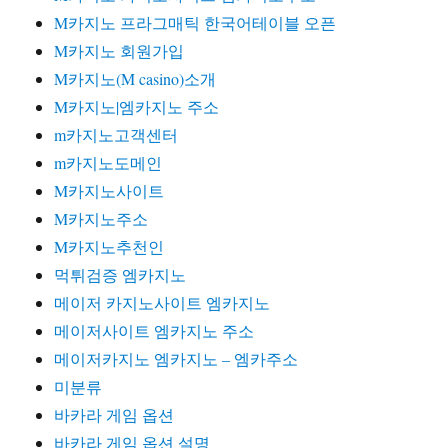
M카지노 프라그매틱 한국어테이블 오픈
M카지노 회원가입
M카지노(M casino)소개
M카지노|엠카지노 주소
m카지노고객센터
m카지노도메인
M카지노사이트
M카지노주소
M카지노추천인
먹튀검증 엠카지노
메이저 카지노사이트 엠카지노
메이저사이트 엠카지노 주소
메이저카지노 엠카지노 – 엠카주소
미분류
바카라 게임 옵션
바카라 게임 옵션 설명