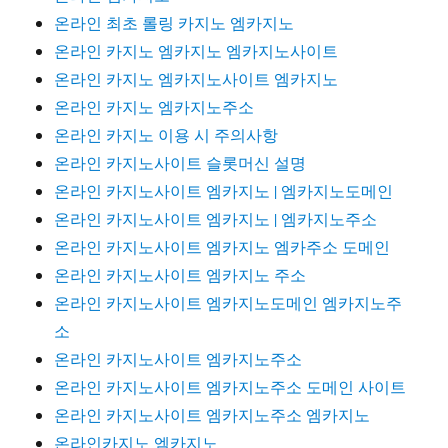
온라인 최초 롤링 카지노 엠카지노
온라인 카지노 엠카지노 엠카지노사이트
온라인 카지노 엠카지노사이트 엠카지노
온라인 카지노 엠카지노주소
온라인 카지노 이용 시 주의사항
온라인 카지노사이트 슬롯머신 설명
온라인 카지노사이트 엠카지노 | 엠카지노도메인
온라인 카지노사이트 엠카지노 | 엠카지노주소
온라인 카지노사이트 엠카지노 엠카주소 도메인
온라인 카지노사이트 엠카지노 주소
온라인 카지노사이트 엠카지노도메인 엠카지노주
소
온라인 카지노사이트 엠카지노주소
온라인 카지노사이트 엠카지노주소 도메인 사이트
온라인 카지노사이트 엠카지노주소 엠카지노
온라인카지노 엠카지노