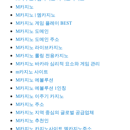
M카지노
M카지노 | 엠카지노
M카지노 게임 플레이 BEST
M카지노 도메인
M카지노 도메인 주소
M카지노 라이브카지노
M카지노 롤링 전용카지노
M카지노 바카라 심리적 요소와 게임 관리
m카지노 사이트
M카지노 에볼루션
M카지노 에볼루션 1인칭
M카지노 이주기 카지노
M카지노 주소
M카지노 지역 중심의 글로벌 공급업체
M카지노 추천인
M카지노 카지노사이트 엠카지노주소