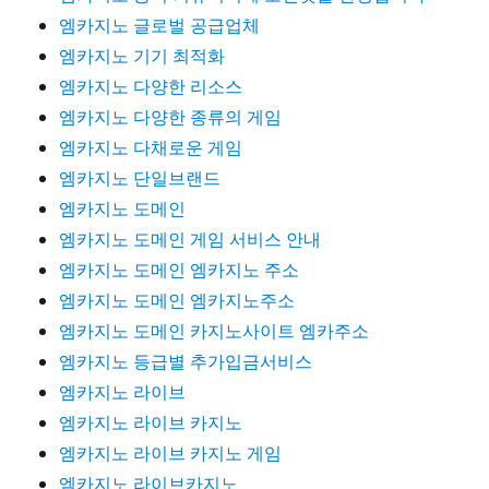
엠카지노 글로벌 공급업체
엠카지노 기기 최적화
엠카지노 다양한 리소스
엠카지노 다양한 종류의 게임
엠카지노 다채로운 게임
엠카지노 단일브랜드
엠카지노 도메인
엠카지노 도메인 게임 서비스 안내
엠카지노 도메인 엠카지노 주소
엠카지노 도메인 엠카지노주소
엠카지노 도메인 카지노사이트 엠카주소
엠카지노 등급별 추가입금서비스
엠카지노 라이브
엠카지노 라이브 카지노
엠카지노 라이브 카지노 게임
엠카지노 라이브카지노