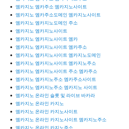
엠카지노 엠카주소 엠카지노사이트
엠카지노 엠카주소도메인 엠카지노사이트
엠카지노 엠카지노도메인 주소
엠카지노 엠카지노사이트
엠카지노 엠카지노사이트 엠카
엠카지노 엠카지노사이트 엠카주소
엠카지노 엠카지노사이트 엠카지노도메인
엠카지노 엠카지노사이트 엠카지노주소
엠카지노 엠카지노사이트 주소 엠카주소
엠카지노 엠카지노주소 엠카주소사이트
엠카지노 엠카지노주소 엠카지노 사이트
엠카지노 온라인 슬롯 및 라이브 바카라
엠카지노 온라인 카지노
엠카지노 온라인 카지노사이트
엠카지노 온라인 카지노사이트 엠카지노주소
엠카지노 온라인 카지노주소