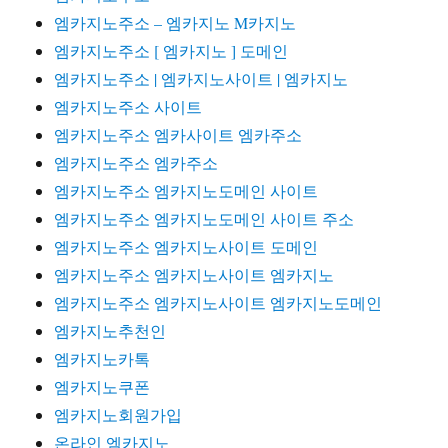
엠카지노주소 – 엠카지노 M카지노
엠카지노주소 [ 엠카지노 ] 도메인
엠카지노주소 | 엠카지노사이트 | 엠카지노
엠카지노주소 사이트
엠카지노주소 엠카사이트 엠카주소
엠카지노주소 엠카주소
엠카지노주소 엠카지노도메인 사이트
엠카지노주소 엠카지노도메인 사이트 주소
엠카지노주소 엠카지노사이트 도메인
엠카지노주소 엠카지노사이트 엠카지노
엠카지노주소 엠카지노사이트 엠카지노도메인
엠카지노추천인
엠카지노카톡
엠카지노쿠폰
엠카지노회원가입
온라인 엠카지노