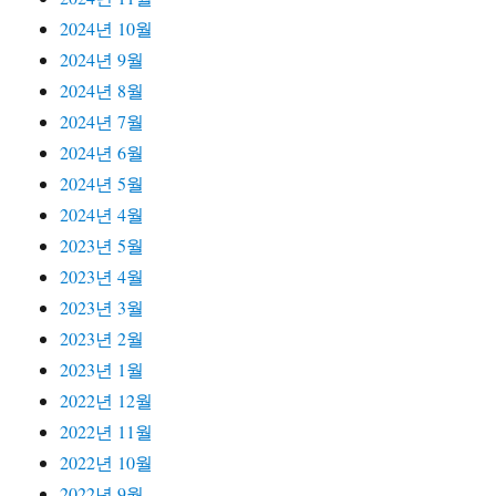
2024년 10월
2024년 9월
2024년 8월
2024년 7월
2024년 6월
2024년 5월
2024년 4월
2023년 5월
2023년 4월
2023년 3월
2023년 2월
2023년 1월
2022년 12월
2022년 11월
2022년 10월
2022년 9월