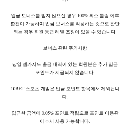
입금 보너스를 받지 않으신 경우 100% 최소 롤링 이후
환전이 가능하며 입금 보너스를 악용하는 것으로 판단
되는 경우 회원 등급 레벨 조정이 있을 수 있습니다.
보너스 관련 주의사항
당일 엠카지노 출금 내역이 있는 회원분은 추가 입금
포인트가 지급되지 않습니다.
10BET 스포츠 게임은 입금 포인트 항목에서 제외됩니
다.
입금한 금액에 0.05% 포인트 적립으로 포인트 이용관
에ㅇ서 사용 가능합니다.