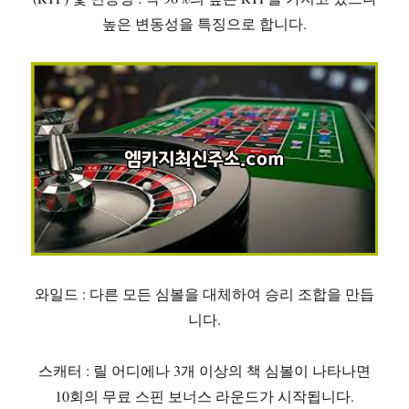
높은 변동성을 특징으로 합니다.
와일드 : 다른 모든 심볼을 대체하여 승리 조합을 만듭
니다.
스캐터 : 릴 어디에나 3개 이상의 책 심볼이 나타나면
10회의 무료 스핀 보너스 라운드가 시작됩니다.