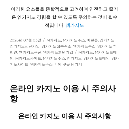
이러한 요소들을 종합적으로 고려하여 안전하고 즐거
운 엠카지노 경험을 할 수 있도록 주의하는 것이 필수
적입니다.
엠카지노
작
카
2026년 07월 03일
M카지노
,
M카지노주소
,
미분류
,
엠카지노
,
성
테
엠카지노신규가입
,
엠카지노접속주소
,
엠카지노주소
,
엠카지노추
일
고
태
천인
,
엠카지노쿠폰
,
엠카지노회원가입
M카지노
,
M카지노도메
자
리
그
인
,
M카지노사이트
,
M카지노주소
,
엠카지노
,
엠카지노도메인
,
엠카
안
지노사이트
,
엠카지노주소
에 댓글 남기기
전
한
엠
온라인 카지노 이용 시 주의사
카
지
항
노
이
용
온라인 카지노 이용 시 주의사항
방
법