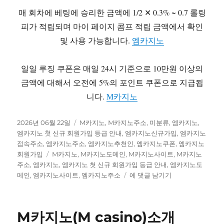
매 회차에 베팅에 승리한 금액에 1/2 ✕ 0.3% ~ 0.7 롤링
피가 적립되며 마이 페이지 콤프 적립 금액에서 확인
및 사용 가능합니다.
엠카지노
일일 루징 쿠폰은 매일 24시 기준으로 10만원 이상의
금액에 대해서 오전에 5%의 포인트 쿠폰으로 지급됩
니다.
M카지노
작
카
2026년 06월 22일
M카지노
,
M카지노주소
,
미분류
,
엠카지노
,
성
테
엠카지노 첫 신규 회원가입 등급 안내
,
엠카지노신규가입
,
엠카지노
일
고
접속주소
,
엠카지노주소
,
엠카지노추천인
,
엠카지노쿠폰
,
엠카지노
자
태
리
회원가입
M카지노
,
M카지노도메인
,
M카지노사이트
,
M카지노
그
주소
,
엠카지노
,
엠카지노 첫 신규 회원가입 등급 안내
,
엠카지노도
엠
메인
,
엠카지노사이트
,
엠카지노주소
에 댓글 남기기
카
지
노
M카지노(M casino)소개
첫