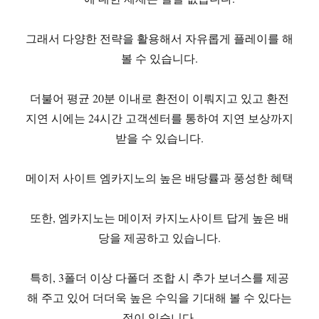
그래서 다양한 전략을 활용해서 자유롭게 플레이를 해
볼 수 있습니다.
더불어 평균 20분 이내로 환전이 이뤄지고 있고 환전
지연 시에는 24시간 고객센터를 통하여 지연 보상까지
받을 수 있습니다.
메이저 사이트 엠카지노의 높은 배당률과 풍성한 혜택
또한, 엠카지노는 메이저 카지노사이트 답게 높은 배
당을 제공하고 있습니다.
특히, 3폴더 이상 다폴더 조합 시 추가 보너스를 제공
해 주고 있어 더더욱 높은 수익을 기대해 볼 수 있다는
점이 있습니다.