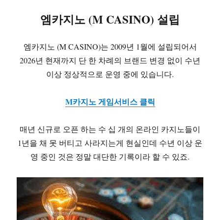
개
엠카지노 (M CASINO) 설립
엠카지노 (M CASINO)는 2009년 1월에 설립되어서
2026년 현재까지 단 한 차례의 브랜드 변경 없이 수년
이상 정상적으로 운영 중에 있습니다.
M카지노 게임서비스 클릭
매년 신규로 오픈 하는 수 십 개의 온라인 카지노들이
1년을 채 못 버티고 사라지는게 현실인데 수년 이상 운
영 중인 것은 정말 대단한 기록이라 할 수 있죠.