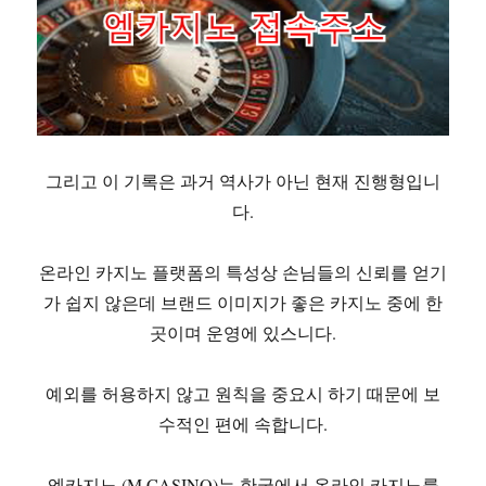
그리고 이 기록은 과거 역사가 아닌 현재 진행형입니
다.
온라인 카지노 플랫폼의 특성상 손님들의 신뢰를 얻기
가 쉽지 않은데 브랜드 이미지가 좋은 카지노 중에 한
곳이며 운영에 있스니다.
예외를 허용하지 않고 원칙을 중요시 하기 때문에 보
수적인 편에 속합니다.
엠카지노 (M CASINO)는 한국에서 온라인 카지노를