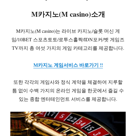
신
규
M카지노(M casino)소개
회
원
가
M카지노(M casino)는 라이브 카지노/슬롯 머신 게
입
임/10BET 스포츠토토/로투스홀짝/IDN포커/벳 게임즈
등
급
TV까지 총 여섯 가지의 게임 카테고리를 제공합니다.
안
내
M카지노 게임서비스 바로가기 !!
또한 각각의 게임사와 정식 계약을 체결하여 지루할
틈 없이 수백 가지의 온라인 게임을 한곳에서 즐길 수
있는 종합 엔터테인먼트 서비스를 제공합니다.