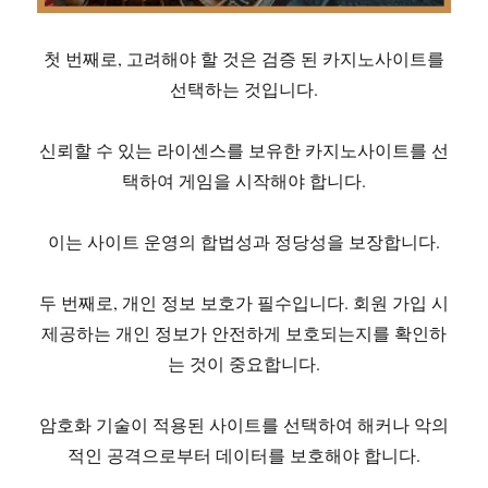
첫 번째로, 고려해야 할 것은 검증 된 카지노사이트를
선택하는 것입니다.
신뢰할 수 있는 라이센스를 보유한 카지노사이트를 선
택하여 게임을 시작해야 합니다.
이는 사이트 운영의 합법성과 정당성을 보장합니다.
두 번째로, 개인 정보 보호가 필수입니다. 회원 가입 시
제공하는 개인 정보가 안전하게 보호되는지를 확인하
는 것이 중요합니다.
암호화 기술이 적용된 사이트를 선택하여 해커나 악의
적인 공격으로부터 데이터를 보호해야 합니다.