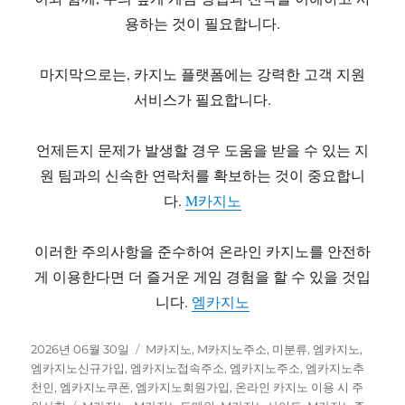
용하는 것이 필요합니다.
마지막으로는, 카지노 플랫폼에는 강력한 고객 지원
서비스가 필요합니다.
언제든지 문제가 발생할 경우 도움을 받을 수 있는 지
원 팀과의 신속한 연락처를 확보하는 것이 중요합니
다.
M카지노
이러한 주의사항을 준수하여 온라인 카지노를 안전하
게 이용한다면 더 즐거운 게임 경험을 할 수 있을 것입
니다.
엠카지노
작
카
2026년 06월 30일
M카지노
,
M카지노주소
,
미분류
,
엠카지노
,
성
테
엠카지노신규가입
,
엠카지노접속주소
,
엠카지노주소
,
엠카지노추
일
고
천인
,
엠카지노쿠폰
,
엠카지노회원가입
,
온라인 카지노 이용 시 주