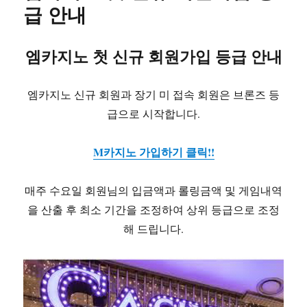
안
급 안내
전
성
엠카지노 첫 신규 회원가입 등급 안내
엠카지노 신규 회원과 장기 미 접속 회원은 브론즈 등
급으로 시작합니다.
M카지노 가입하기 클릭!!
매주 수요일 회원님의 입금액과 롤링금액 및 게임내역
을 산출 후 최소 기간을 조정하여 상위 등급으로 조정
해 드립니다.