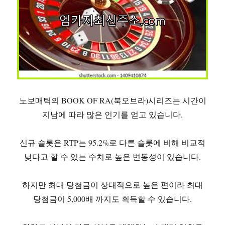
노보매틱의 BOOK OF RA(북오브라)시리즈는 시간이
지남에 따라 많은 인기를 얻고 있습니다.
신규 슬롯은 RTP는 95.2%로 다른 슬롯에 비해 비교적
낮다고 할 수 있는 수치로 높은 변동성이 있습니다.
하지만 최대 당첨금이 상대적으로 높은 편이라 최대
당첨금이 5,000배 까지도 획득할 수 있습니다.