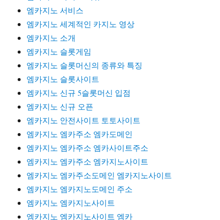
엠카지노 서비스
엠카지노 세계적인 카지노 영상
엠카지노 소개
엠카지노 슬롯게임
엠카지노 슬롯머신의 종류와 특징
엠카지노 슬롯사이트
엠카지노 신규 5슬롯머신 입점
엠카지노 신규 오픈
엠카지노 안전사이트 토토사이트
엠카지노 엠카주소 엠카도메인
엠카지노 엠카주소 엠카사이트주소
엠카지노 엠카주소 엠카지노사이트
엠카지노 엠카주소도메인 엠카지노사이트
엠카지노 엠카지노도메인 주소
엠카지노 엠카지노사이트
엠카지노 엠카지노사이트 엠카