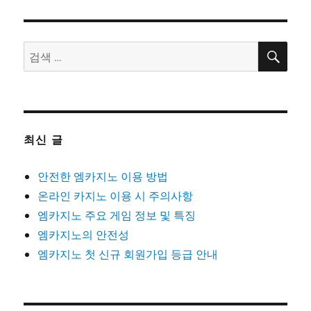
노
최
고
의
검
검
색
라
색:
이
브
카
지
노
최신 글
안전한 엠카지노 이용 방법
온라인 카지노 이용 시 주의사항
엠카지노 주요 게임 정보 및 특징
엠카지노의 안전성
엠카지노 첫 신규 회원가입 등급 안내