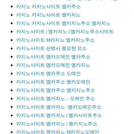
카지노 카지노사이트 엠카주소
카지노 카지노사이트 엠카지노
카지노 카지노사이트 엠카지노주소 엠카지노
카지노사이트 | 엠카지노 | 엠카지노주소사이트
카지노사이트 M카지노 엠카지노주소
카지노사이트 선탞시 중요한 요소
카지노사이트 엠카도메인 엠카주소
카지노사이트 엠카도메인 엠카지노
카지노사이트 엠카주소 도메인
카지노사이트 엠카주소 엠카도메인
카지노사이트 엠카주소 엠카지노주소
카지노사이트 엠카지노 – 도메인 주소
카지노사이트 엠카지노 -엠카도메인주소
카지노사이트 엠카지노 | 엠카사이트주소
카지노사이트 엠카지노 | 엠카지노주소
카지노사이트 엠카지노 M카지노도메인