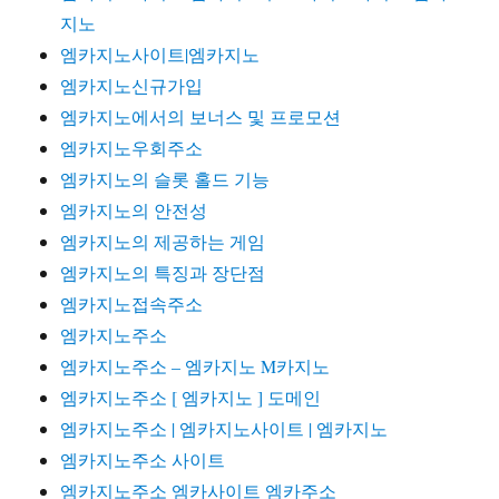
지노
엠카지노사이트|엠카지노
엠카지노신규가입
엠카지노에서의 보너스 및 프로모션
엠카지노우회주소
엠카지노의 슬롯 홀드 기능
엠카지노의 안전성
엠카지노의 제공하는 게임
엠카지노의 특징과 장단점
엠카지노접속주소
엠카지노주소
엠카지노주소 – 엠카지노 M카지노
엠카지노주소 [ 엠카지노 ] 도메인
엠카지노주소 | 엠카지노사이트 | 엠카지노
엠카지노주소 사이트
엠카지노주소 엠카사이트 엠카주소