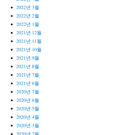
2022년 3월
2022년 2월
2022년 1월
2021년 12월
2021년 11월
2021년 10월
2021년 9월
2021년 8월
2021년 7월
2021년 6월
2020년 7월
2020년 6월
2020년 5월
2020년 4월
2020년 3월
2020년 2월