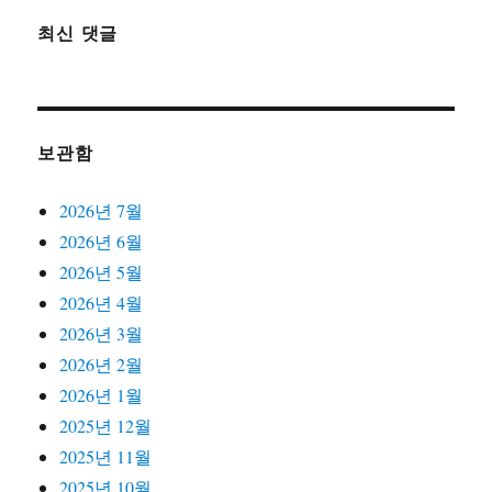
최신 댓글
보관함
2026년 7월
2026년 6월
2026년 5월
2026년 4월
2026년 3월
2026년 2월
2026년 1월
2025년 12월
2025년 11월
2025년 10월