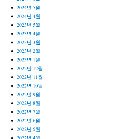
2024년 5월
2024년 4월
2023년 5월
2023년 4월
2023년 3월
2023년 2월
2023년 1월
2022년 12월
2022년 11월
2022년 10월
2022년 9월
2022년 8월
2022년 7월
2022년 6월
2022년 5월
2022년 4월