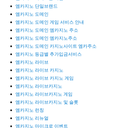
엠카지노 단일브랜드
엠카지노 도메인
엠카지노 도메인 게임 서비스 안내
엠카지노 도메인 엠카지노 주소
엠카지노 도메인 엠카지노주소
엠카지노 도메인 카지노사이트 엠카주소
엠카지노 등급별 추가입금서비스
엠카지노 라이브
엠카지노 라이브 카지노
엠카지노 라이브 카지노 게임
엠카지노 라이브카지노
엠카지노 라이브카지노 게임
엠카지노 라이브카지노 및 슬롯
엠카지노 런칭
엠카지노 리뉴얼
엠카지노 마이크로 이벤트