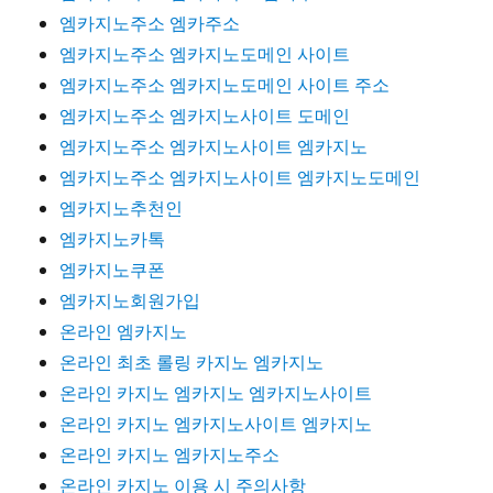
엠카지노주소 엠카주소
엠카지노주소 엠카지노도메인 사이트
엠카지노주소 엠카지노도메인 사이트 주소
엠카지노주소 엠카지노사이트 도메인
엠카지노주소 엠카지노사이트 엠카지노
엠카지노주소 엠카지노사이트 엠카지노도메인
엠카지노추천인
엠카지노카톡
엠카지노쿠폰
엠카지노회원가입
온라인 엠카지노
온라인 최초 롤링 카지노 엠카지노
온라인 카지노 엠카지노 엠카지노사이트
온라인 카지노 엠카지노사이트 엠카지노
온라인 카지노 엠카지노주소
온라인 카지노 이용 시 주의사항