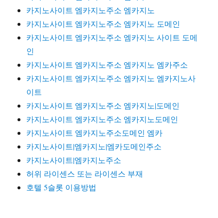
카지노사이트 엠카지노주소 엠카지노
카지노사이트 엠카지노주소 엠카지노 도메인
카지노사이트 엠카지노주소 엠카지노 사이트 도메
인
카지노사이트 엠카지노주소 엠카지노 엠카주소
카지노사이트 엠카지노주소 엠카지노 엠카지노사
이트
카지노사이트 엠카지노주소 엠카지노|도메인
카지노사이트 엠카지노주소 엠카지노도메인
카지노사이트 엠카지노주소도메인 엠카
카지노사이트|엠카지노|엠카도메인주소
카지노사이트|엠카지노주소
허위 라이센스 또는 라이센스 부재
호텔 5슬롯 이용방법