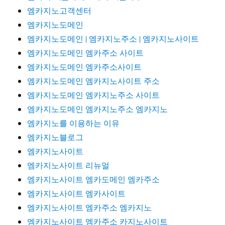
엠카지노고객센터
엠카지노도메인
엠카지노도메인 | 엠카지노주소 | 엠카지노사이트
엠카지노도메인 엠카주소 사이트
엠카지노도메인 엠카주소사이트
엠카지노도메인 엠카지노사이트 주소
엠카지노도메인 엠카지노주소 사이트
엠카지노도메인 엠카지노주소 엠카지노
엠카지노를 이용하는 이유
엠카지노블로그
엠카지노사이트
엠카지노사이트 리뉴얼
엠카지노사이트 엠카도메인 엠카주소
엠카지노사이트 엠카사이트
엠카지노사이트 엠카주소 엠카지노
엠카지노사이트 엠카주소 카지노사이트