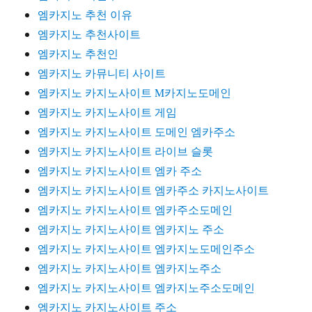
엠카지노 추천 이유
엠카지노 추천사이트
엠카지노 추천인
엠카지노 카뮤니티 사이트
엠카지노 카지노사이트 M카지노도메인
엠카지노 카지노사이트 게임
엠카지노 카지노사이트 도메인 엠카주소
엠카지노 카지노사이트 라이브 슬롯
엠카지노 카지노사이트 엠카 주소
엠카지노 카지노사이트 엠카주소 카지노사이트
엠카지노 카지노사이트 엠카주소도메인
엠카지노 카지노사이트 엠카지노 주소
엠카지노 카지노사이트 엠카지노도메인주소
엠카지노 카지노사이트 엠카지노주소
엠카지노 카지노사이트 엠카지노주소도메인
엠카지노 카지노사이트 주소