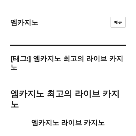
엠카지노
메뉴
[태그:]
엠카지노 최고의 라이브 카지
노
엠카지노 최고의 라이브 카지
노
엠카지노 라이브 카지노