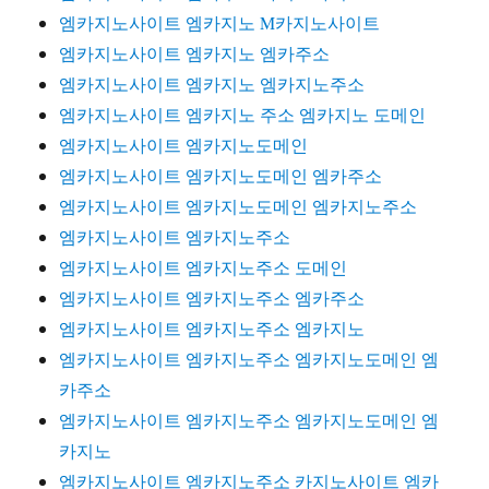
엠카지노사이트 엠카지노 M카지노사이트
엠카지노사이트 엠카지노 엠카주소
엠카지노사이트 엠카지노 엠카지노주소
엠카지노사이트 엠카지노 주소 엠카지노 도메인
엠카지노사이트 엠카지노도메인
엠카지노사이트 엠카지노도메인 엠카주소
엠카지노사이트 엠카지노도메인 엠카지노주소
엠카지노사이트 엠카지노주소
엠카지노사이트 엠카지노주소 도메인
엠카지노사이트 엠카지노주소 엠카주소
엠카지노사이트 엠카지노주소 엠카지노
엠카지노사이트 엠카지노주소 엠카지노도메인 엠
카주소
엠카지노사이트 엠카지노주소 엠카지노도메인 엠
카지노
엠카지노사이트 엠카지노주소 카지노사이트 엠카