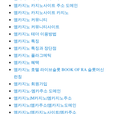
엠카지노 카지노사이트 주소 도메인
엠카지노 카지노사이트 카지노
엠카지노 커뮤니티
엠카지노 커뮤니티사이트
엠카지노 테더 이용방법
엠카지노 특징
엠카지노 특징과 장단점
엠카지노 플라그메틱
엠카지노 혜택
엠카지노 호텔 라이브슬롯 BOOK OF RA 슬롯머신
런칭
엠카지노 회원가입
엠카지노-엠카주소 도메인
엠카지노|M카지노|엠카지노주소
엠카지노|엠카주소|엠카지노도메인
엠카지노|엠카지노사이트|엠카주소