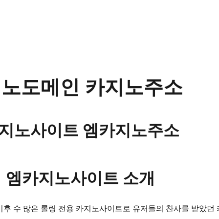
지노도메인 카지노주소
지노사이트 엠카지노주소
엠카지노사이트 소개
이후 수 많은 롤링 전용 카지노사이트로 유저들의 찬사를 받았던 