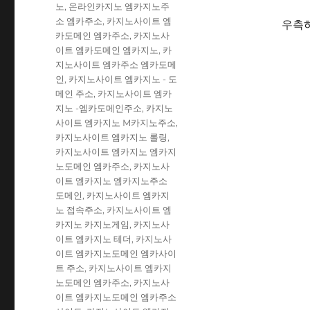
노
,
온라인카지노 엠카지노주
소 엠카주소
,
카지노사이트 엠
우측하
카도메인 엠카주소
,
카지노사
이트 엠카도메인 엠카지노
,
카
지노사이트 엠카주소 엠카도메
인
,
카지노사이트 엠카지노 - 도
메인 주소
,
카지노사이트 엠카
지노 -엠카도메인주소
,
카지노
사이트 엠카지노 M카지노주소
,
카지노사이트 엠카지노 롤링
,
카지노사이트 엠카지노 엠카지
노도메인 엠카주소
,
카지노사
이트 엠카지노 엠카지노주소
도메인
,
카지노사이트 엠카지
노 접속주소
,
카지노사이트 엠
카지노 카지노게임
,
카지노사
이트 엠카지노 테더
,
카지노사
이트 엠카지노도메인 엠카사이
트 주소
,
카지노사이트 엠카지
노도메인 엠카주소
,
카지노사
이트 엠카지노도메인 엠카주소