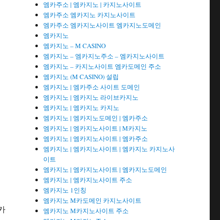
엠카주소 | 엠카지노 | 카지노사이트
엠카주소 엠카지노 카지노사이트
엠카주소 엠카지노사이트 엠카지노도메인
엠카지노
엠카지노 – M CASINO
엠카지노 – 엠카지노주소 – 엠카지노사이트
엠카지노 – 카지노사이트 엠카도메인 주소
엠카지노 (M CASINO) 설립
엠카지노 | 엠카주소 사이트 도메인
엠카지노 | 엠카지노 라이브카지노
엠카지노 | 엠카지노 카지노
엠카지노 | 엠카지노도메인 | 엠카주소
엠카지노 | 엠카지노사이트 | M카지노
엠카지노 | 엠카지노사이트 | 엠카주소
엠카지노 | 엠카지노사이트 | 엠카지노 카지노사
이트
엠카지노 | 엠카지노사이트 | 엠카지노도메인
엠카지노 | 엠카지노사이트 주소
엠카지노 1인칭
엠카지노 M카도메인 카지노사이트
카
엠카지노 M카지노사이트 주소