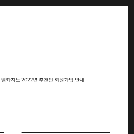
엠카지노 2022년 추천인 회원가입 안내