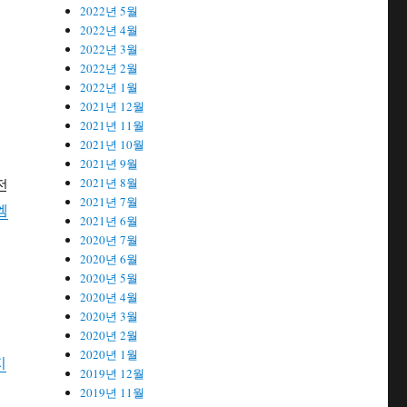
2022년 5월
2022년 4월
2022년 3월
2022년 2월
2022년 1월
2021년 12월
2021년 11월
2021년 10월
2021년 9월
2021년 8월
전
2021년 7월
엠
2021년 6월
2020년 7월
2020년 6월
2020년 5월
2020년 4월
2020년 3월
2020년 2월
2020년 1월
지
2019년 12월
2019년 11월