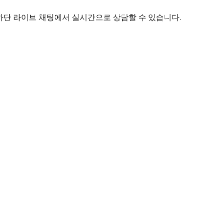
단 라이브 채팅에서 실시간으로 상담할 수 있습니다.