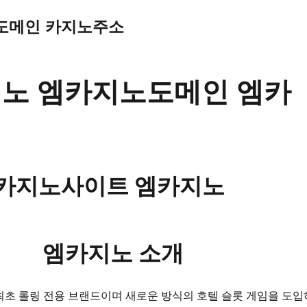
도메인 카지노주소
노 엠카지노도메인 엠카
카지노사이트 엠카지노
엠카지노 소개
최초 롤링 전용 브랜드이며 새로운 방식의 호텔 슬롯 게임을 도입