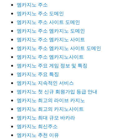
엠카지노 주소
엠카지노 주소 도메인
엠카지노 주소 사이트 도메인
엠카지노 주소 엠카지노 도메인
엠카지노 주소 엠카지노 사이트
엠카지노 주소 엠카지노 사이트 도메인
엠카지노 주소 엠카지노사이트
엠카지노 주요 게임 정보 및 특징
엠카지노 주요 특징
엠카지노 지속적인 서비스
엠카지노 첫 신규 회원가입 등급 안내
엠카지노 최고의 라이브 카지노
엠카지노 최고의 카지노사이트
엠카지노 최대 규모 바카라
엠카지노 최신주소
엠카지노 추천 이유