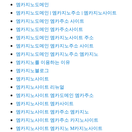
엠카지노도메인
엠카지노도메인 | 엠카지노주소 | 엠카지노사이트
엠카지노도메인 엠카주소 사이트
엠카지노도메인 엠카주소사이트
엠카지노도메인 엠카지노사이트 주소
엠카지노도메인 엠카지노주소 사이트
엠카지노도메인 엠카지노주소 엠카지노
엠카지노를 이용하는 이유
엠카지노블로그
엠카지노사이트
엠카지노사이트 리뉴얼
엠카지노사이트 엠카도메인 엠카주소
엠카지노사이트 엠카사이트
엠카지노사이트 엠카주소 엠카지노
엠카지노사이트 엠카주소 카지노사이트
엠카지노사이트 엠카지노 M카지노사이트