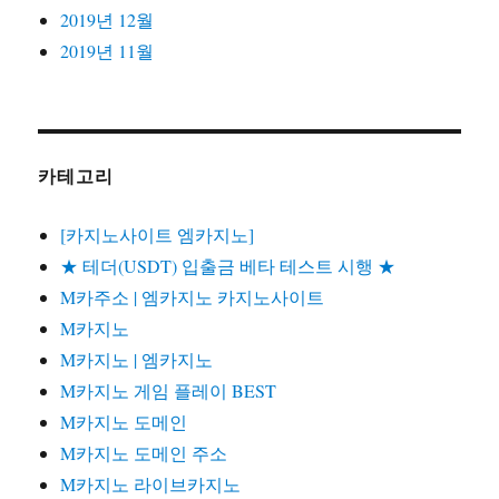
2019년 12월
2019년 11월
카테고리
[카지노사이트 엠카지노]
★ 테더(USDT) 입출금 베타 테스트 시행 ★
M카주소 | 엠카지노 카지노사이트
M카지노
M카지노 | 엠카지노
M카지노 게임 플레이 BEST
M카지노 도메인
M카지노 도메인 주소
M카지노 라이브카지노