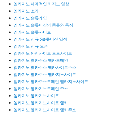
엠카지노 세계적인 카지노 영상
엠카지노 소개
엠카지노 슬롯게임
엠카지노 슬롯머신의 종류와 특징
엠카지노 슬롯사이트
엠카지노 신규 5슬롯머신 입점
엠카지노 신규 오픈
엠카지노 안전사이트 토토사이트
엠카지노 엠카주소 엠카도메인
엠카지노 엠카주소 엠카사이트주소
엠카지노 엠카주소 엠카지노사이트
엠카지노 엠카주소도메인 엠카지노사이트
엠카지노 엠카지노도메인 주소
엠카지노 엠카지노사이트
엠카지노 엠카지노사이트 엠카
엠카지노 엠카지노사이트 엠카주소