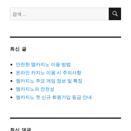
카
지
검
검
색
노|
색:
엠
카
지
노
주
최신 글
소
안전한 엠카지노 이용 방법
온라인 카지노 이용 시 주의사항
엠카지노 주요 게임 정보 및 특징
엠카지노의 안전성
엠카지노 첫 신규 회원가입 등급 안내
최신 댓글