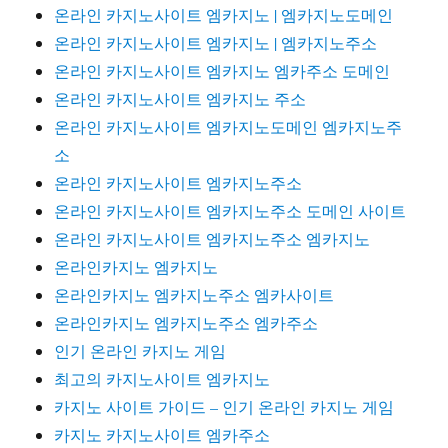
온라인 카지노사이트 엠카지노 | 엠카지노도메인
온라인 카지노사이트 엠카지노 | 엠카지노주소
온라인 카지노사이트 엠카지노 엠카주소 도메인
온라인 카지노사이트 엠카지노 주소
온라인 카지노사이트 엠카지노도메인 엠카지노주
소
온라인 카지노사이트 엠카지노주소
온라인 카지노사이트 엠카지노주소 도메인 사이트
온라인 카지노사이트 엠카지노주소 엠카지노
온라인카지노 엠카지노
온라인카지노 엠카지노주소 엠카사이트
온라인카지노 엠카지노주소 엠카주소
인기 온라인 카지노 게임
최고의 카지노사이트 엠카지노
카지노 사이트 가이드 – 인기 온라인 카지노 게임
카지노 카지노사이트 엠카주소