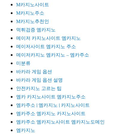
M카지노사이트
M카지노주소
M카지노추천인
먹튀검증 엠카지노
메이저 카지노사이트 엠카지노
메이저사이트 엠카지노 주소
메이저카지노 엠카지노 – 엠카주소
미분류
바카라 게임 옵션
바카라 게임 옵션 설명
안전카지노 고르는 팁
엠카 카지노사이트 엠카지노주소
엠카주소 | 엠카지노 | 카지노사이트
엠카주소 엠카지노 카지노사이트
엠카주소 엠카지노사이트 엠카지노도메인
엠카지노