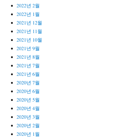
2022년 2월
2022년 1월
2021년 12월
2021년 11월
2021년 10월
2021년 9월
2021년 8월
2021년 7월
2021년 6월
2020년 7월
2020년 6월
2020년 5월
2020년 4월
2020년 3월
2020년 2월
2020년 1월