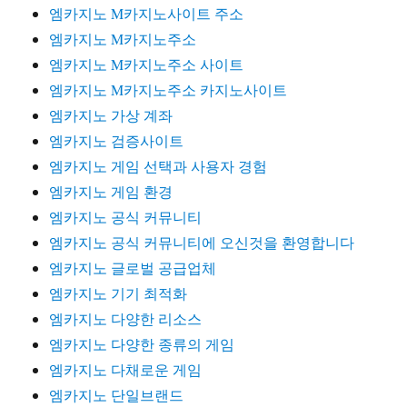
엠카지노 M카지노사이트 주소
엠카지노 M카지노주소
엠카지노 M카지노주소 사이트
엠카지노 M카지노주소 카지노사이트
엠카지노 가상 계좌
엠카지노 검증사이트
엠카지노 게임 선택과 사용자 경험
엠카지노 게임 환경
엠카지노 공식 커뮤니티
엠카지노 공식 커뮤니티에 오신것을 환영합니다
엠카지노 글로벌 공급업체
엠카지노 기기 최적화
엠카지노 다양한 리소스
엠카지노 다양한 종류의 게임
엠카지노 다채로운 게임
엠카지노 단일브랜드