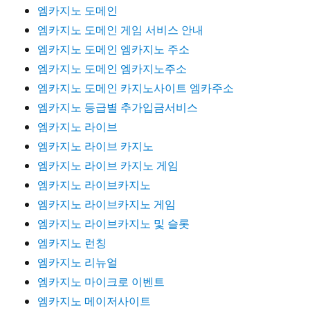
엠카지노 도메인
엠카지노 도메인 게임 서비스 안내
엠카지노 도메인 엠카지노 주소
엠카지노 도메인 엠카지노주소
엠카지노 도메인 카지노사이트 엠카주소
엠카지노 등급별 추가입금서비스
엠카지노 라이브
엠카지노 라이브 카지노
엠카지노 라이브 카지노 게임
엠카지노 라이브카지노
엠카지노 라이브카지노 게임
엠카지노 라이브카지노 및 슬롯
엠카지노 런칭
엠카지노 리뉴얼
엠카지노 마이크로 이벤트
엠카지노 메이저사이트