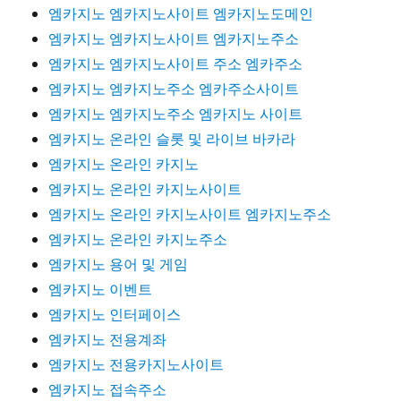
엠카지노 엠카지노사이트 엠카지노도메인
엠카지노 엠카지노사이트 엠카지노주소
엠카지노 엠카지노사이트 주소 엠카주소
엠카지노 엠카지노주소 엠카주소사이트
엠카지노 엠카지노주소 엠카지노 사이트
엠카지노 온라인 슬롯 및 라이브 바카라
엠카지노 온라인 카지노
엠카지노 온라인 카지노사이트
엠카지노 온라인 카지노사이트 엠카지노주소
엠카지노 온라인 카지노주소
엠카지노 용어 및 게임
엠카지노 이벤트
엠카지노 인터페이스
엠카지노 전용계좌
엠카지노 전용카지노사이트
엠카지노 접속주소