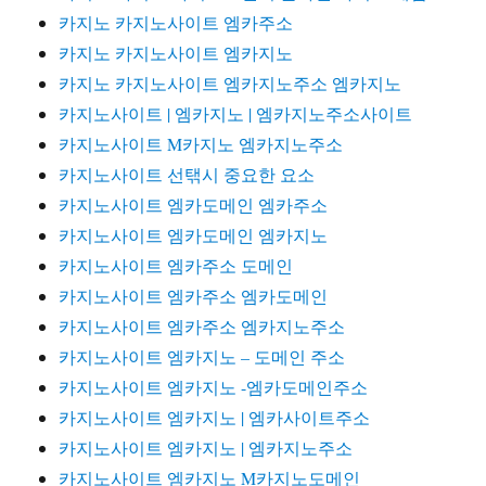
카지노 카지노사이트 엠카주소
카지노 카지노사이트 엠카지노
카지노 카지노사이트 엠카지노주소 엠카지노
카지노사이트 | 엠카지노 | 엠카지노주소사이트
카지노사이트 M카지노 엠카지노주소
카지노사이트 선탞시 중요한 요소
카지노사이트 엠카도메인 엠카주소
카지노사이트 엠카도메인 엠카지노
카지노사이트 엠카주소 도메인
카지노사이트 엠카주소 엠카도메인
카지노사이트 엠카주소 엠카지노주소
카지노사이트 엠카지노 – 도메인 주소
카지노사이트 엠카지노 -엠카도메인주소
카지노사이트 엠카지노 | 엠카사이트주소
카지노사이트 엠카지노 | 엠카지노주소
카지노사이트 엠카지노 M카지노도메인