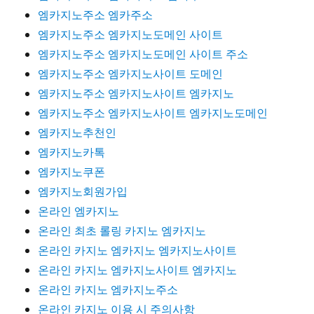
엠카지노주소 엠카주소
엠카지노주소 엠카지노도메인 사이트
엠카지노주소 엠카지노도메인 사이트 주소
엠카지노주소 엠카지노사이트 도메인
엠카지노주소 엠카지노사이트 엠카지노
엠카지노주소 엠카지노사이트 엠카지노도메인
엠카지노추천인
엠카지노카톡
엠카지노쿠폰
엠카지노회원가입
온라인 엠카지노
온라인 최초 롤링 카지노 엠카지노
온라인 카지노 엠카지노 엠카지노사이트
온라인 카지노 엠카지노사이트 엠카지노
온라인 카지노 엠카지노주소
온라인 카지노 이용 시 주의사항