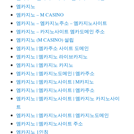
엠카지노
엠카지노 – M CASINO
엠카지노 – 엠카지노주소 – 엠카지노사이트
엠카지노 – 카지노사이트 엠카도메인 주소
엠카지노 (M CASINO) 설립
엠카지노 | 엠카주소 사이트 도메인
엠카지노 | 엠카지노 라이브카지노
엠카지노 | 엠카지노 카지노
엠카지노 | 엠카지노도메인 | 엠카주소
엠카지노 | 엠카지노사이트 | M카지노
엠카지노 | 엠카지노사이트 | 엠카주소
엠카지노 | 엠카지노사이트 | 엠카지노 카지노사이
트
엠카지노 | 엠카지노사이트 | 엠카지노도메인
엠카지노 | 엠카지노사이트 주소
엠카지노 1인칭