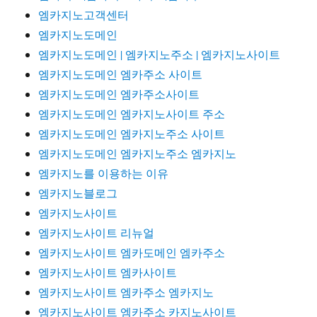
엠카지노고객센터
엠카지노도메인
엠카지노도메인 | 엠카지노주소 | 엠카지노사이트
엠카지노도메인 엠카주소 사이트
엠카지노도메인 엠카주소사이트
엠카지노도메인 엠카지노사이트 주소
엠카지노도메인 엠카지노주소 사이트
엠카지노도메인 엠카지노주소 엠카지노
엠카지노를 이용하는 이유
엠카지노블로그
엠카지노사이트
엠카지노사이트 리뉴얼
엠카지노사이트 엠카도메인 엠카주소
엠카지노사이트 엠카사이트
엠카지노사이트 엠카주소 엠카지노
엠카지노사이트 엠카주소 카지노사이트