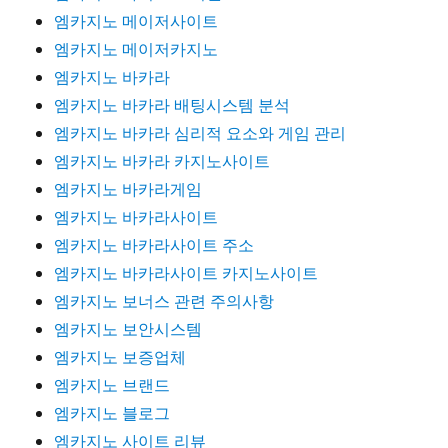
엠카지노 메이저사이트
엠카지노 메이저카지노
엠카지노 바카라
엠카지노 바카라 배팅시스템 분석
엠카지노 바카라 심리적 요소와 게임 관리
엠카지노 바카라 카지노사이트
엠카지노 바카라게임
엠카지노 바카라사이트
엠카지노 바카라사이트 주소
엠카지노 바카라사이트 카지노사이트
엠카지노 보너스 관련 주의사항
엠카지노 보안시스템
엠카지노 보증업체
엠카지노 브랜드
엠카지노 블로그
엠카지노 사이트 리뷰