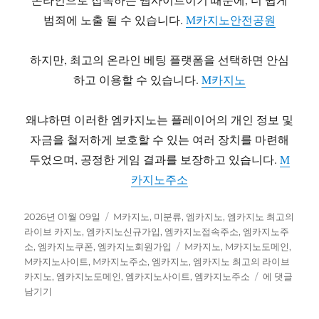
범죄에 노출 될 수 있습니다.
M카지노안전공원
하지만, 최고의 온라인 베팅 플랫폼을 선택하면 안심
하고 이용할 수 있습니다.
M카지노
왜냐하면 이러한 엠카지노는 플레이어의 개인 정보 및
자금을 철저하게 보호할 수 있는 여러 장치를 마련해
두었으며, 공정한 게임 결과를 보장하고 있습니다.
M
카지노주소
작
카
2026년 01월 09일
M카지노
,
미분류
,
엠카지노
,
엠카지노 최고의
성
테
라이브 카지노
,
엠카지노신규가입
,
엠카지노접속주소
,
엠카지노주
일
고
태
소
,
엠카지노쿠폰
,
엠카지노회원가입
M카지노
,
M카지노도메인
,
자
리
그
M카지노사이트
,
M카지노주소
,
엠카지노
,
엠카지노 최고의 라이브
엠
카지노
,
엠카지노도메인
,
엠카지노사이트
,
엠카지노주소
에 댓글
카
남기기
지