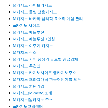
M카지노 라이브카지노
M카지노 롤링 전용카지노
M카지노 바카라 심리적 요소와 게임 관리
m카지노 사이트
M카지노 에볼루션
M카지노 에볼루션 1인칭
M카지노 이주기 카지노
M카지노 주소
M카지노 지역 중심의 글로벌 공급업체
M카지노 추천인
M카지노 카지노사이트 엠카지노주소
M카지노 프라그매틱 한국어테이블 오픈
M카지노 회원가입
M카지노(M casino)소개
M카지노|엠카지노 주소
m카지노고객센터