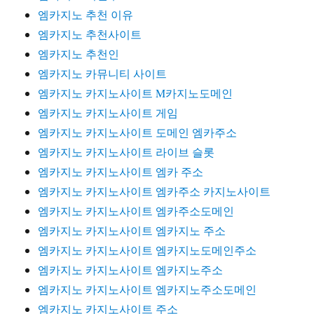
엠카지노 추천 이유
엠카지노 추천사이트
엠카지노 추천인
엠카지노 카뮤니티 사이트
엠카지노 카지노사이트 M카지노도메인
엠카지노 카지노사이트 게임
엠카지노 카지노사이트 도메인 엠카주소
엠카지노 카지노사이트 라이브 슬롯
엠카지노 카지노사이트 엠카 주소
엠카지노 카지노사이트 엠카주소 카지노사이트
엠카지노 카지노사이트 엠카주소도메인
엠카지노 카지노사이트 엠카지노 주소
엠카지노 카지노사이트 엠카지노도메인주소
엠카지노 카지노사이트 엠카지노주소
엠카지노 카지노사이트 엠카지노주소도메인
엠카지노 카지노사이트 주소