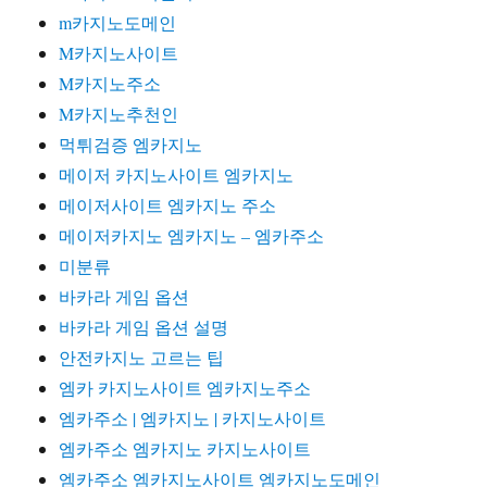
m카지노도메인
M카지노사이트
M카지노주소
M카지노추천인
먹튀검증 엠카지노
메이저 카지노사이트 엠카지노
메이저사이트 엠카지노 주소
메이저카지노 엠카지노 – 엠카주소
미분류
바카라 게임 옵션
바카라 게임 옵션 설명
안전카지노 고르는 팁
엠카 카지노사이트 엠카지노주소
엠카주소 | 엠카지노 | 카지노사이트
엠카주소 엠카지노 카지노사이트
엠카주소 엠카지노사이트 엠카지노도메인