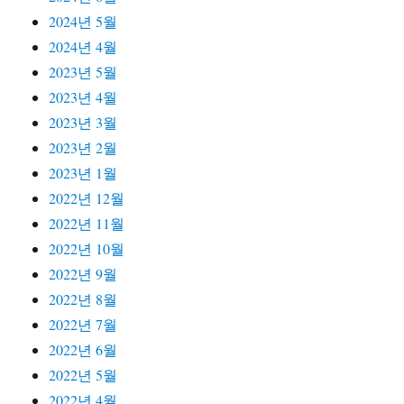
2024년 5월
2024년 4월
2023년 5월
2023년 4월
2023년 3월
2023년 2월
2023년 1월
2022년 12월
2022년 11월
2022년 10월
2022년 9월
2022년 8월
2022년 7월
2022년 6월
2022년 5월
2022년 4월