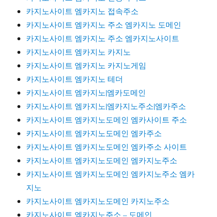
카지노사이트 엠카지노 접속주소
카지노사이트 엠카지노 주소 엠카지노 도메인
카지노사이트 엠카지노 주소 엠카지노사이트
카지노사이트 엠카지노 카지노
카지노사이트 엠카지노 카지노게임
카지노사이트 엠카지노 테더
카지노사이트 엠카지노|엠카도메인
카지노사이트 엠카지노|엠카지노주소|엠카주소
카지노사이트 엠카지노도메인 엠카사이트 주소
카지노사이트 엠카지노도메인 엠카주소
카지노사이트 엠카지노도메인 엠카주소 사이트
카지노사이트 엠카지노도메인 엠카지노주소
카지노사이트 엠카지노도메인 엠카지노주소 엠카
지노
카지노사이트 엠카지노도메인 카지노주소
카지노사이트 엠카지노주소 – 도메인