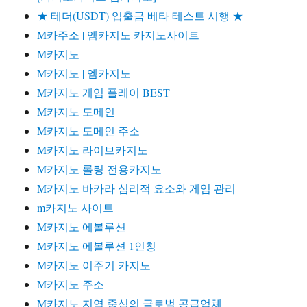
★ 테더(USDT) 입출금 베타 테스트 시행 ★
M카주소 | 엠카지노 카지노사이트
M카지노
M카지노 | 엠카지노
M카지노 게임 플레이 BEST
M카지노 도메인
M카지노 도메인 주소
M카지노 라이브카지노
M카지노 롤링 전용카지노
M카지노 바카라 심리적 요소와 게임 관리
m카지노 사이트
M카지노 에볼루션
M카지노 에볼루션 1인칭
M카지노 이주기 카지노
M카지노 주소
M카지노 지역 중심의 글로벌 공급업체