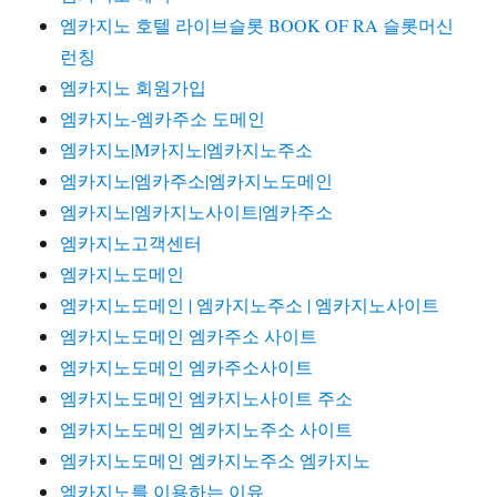
엠카지노 호텔 라이브슬롯 BOOK OF RA 슬롯머신
런칭
엠카지노 회원가입
엠카지노-엠카주소 도메인
엠카지노|M카지노|엠카지노주소
엠카지노|엠카주소|엠카지노도메인
엠카지노|엠카지노사이트|엠카주소
엠카지노고객센터
엠카지노도메인
엠카지노도메인 | 엠카지노주소 | 엠카지노사이트
엠카지노도메인 엠카주소 사이트
엠카지노도메인 엠카주소사이트
엠카지노도메인 엠카지노사이트 주소
엠카지노도메인 엠카지노주소 사이트
엠카지노도메인 엠카지노주소 엠카지노
엠카지노를 이용하는 이유