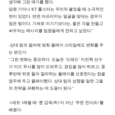
생각해 그런 얘기를 했다.
담원 기아나 KT 롤스터는 우리와 붙었을 때 소극적인
면이 있었다. 반면 아프리카는 얼굴을 맞대는 경우가
많은 팀이다. 기세로 이기기보다는, 좋은 각을 만들고
싸우자는 메시지를 팀원들에게 전하고 싶었다.”
-상대 팀의 컬러에 맞춰 플레이 스타일에도 변화를 주
는 편인가.
“그런 변화는 중요하다. 오늘은 ‘드레드’ 이진혁 선수
가 미드 푸시를 많이 도와주고, 갱킹을 많이 찌르고, 중
후반에 뒤로 돌아 잘라먹는 플레이를 선호한다는 점을
염두에 두고 플레이했다. 상대 팀의 성향을 알면 그들
의 전략을 파훼하는 데 도움이 된다.”
-1세트 1레벨 때 ‘룬 감옥(W)’이 아닌 ‘주문 전이(E)’를
배웠다.