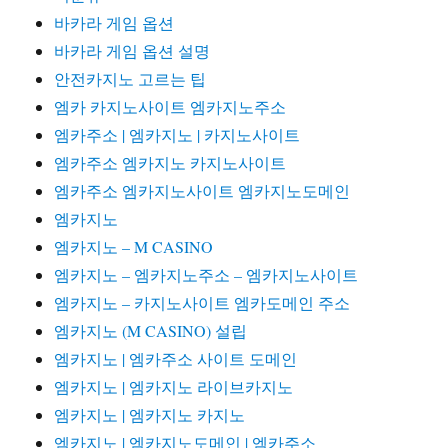
바카라 게임 옵션
바카라 게임 옵션 설명
안전카지노 고르는 팁
엠카 카지노사이트 엠카지노주소
엠카주소 | 엠카지노 | 카지노사이트
엠카주소 엠카지노 카지노사이트
엠카주소 엠카지노사이트 엠카지노도메인
엠카지노
엠카지노 – M CASINO
엠카지노 – 엠카지노주소 – 엠카지노사이트
엠카지노 – 카지노사이트 엠카도메인 주소
엠카지노 (M CASINO) 설립
엠카지노 | 엠카주소 사이트 도메인
엠카지노 | 엠카지노 라이브카지노
엠카지노 | 엠카지노 카지노
엠카지노 | 엠카지노도메인 | 엠카주소