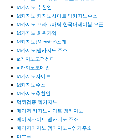
M카지노 추천인
M카지노 카지노사이트 엠카지노주소
M카지노 프라그매틱 한국어테이블 오픈
M카지노 회원가입
M카지노(M casino)소개
M카지노|엠카지노 주소
m카지노고객센터
m카지노도메인
M카지노사이트
M카지노주소
M카지노추천인
먹튀검증 엠카지노
메이저 카지노사이트 엠카지노
메이저사이트 엠카지노 주소
메이저카지노 엠카지노 – 엠카주소
미분류