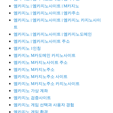
엠카지노 | 엠카지노사이트 | M카지노
엠카지노 | 엠카지노사이트 | 엠카주소
엠카지노 | 엠카지노사이트 | 엠카지노 카지노사이
트
엠카지노 | 엠카지노사이트 | 엠카지노도메인
엠카지노 | 엠카지노사이트 주소
엠카지노 1인칭
엠카지노 M카도메인 카지노사이트
엠카지노 M카지노사이트 주소
엠카지노 M카지노주소
엠카지노 M카지노주소 사이트
엠카지노 M카지노주소 카지노사이트
엠카지노 가상 계좌
엠카지노 검증사이트
엠카지노 게임 선택과 사용자 경험
엠카지노 게임 환경