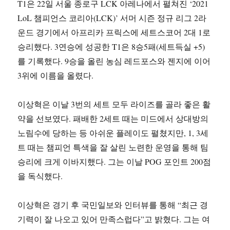
T1은 22일 서울 종로구 LCK 아레나에서 펼쳐진 ‘2021
LoL 챔피언스 코리아(LCK)’ 서머 시즌 정규 리그 2라
운드 경기에서 아프리카 프릭스에 세트스코어 2대 1로
승리했다. 3연승에 성공한 T1은 8승5패(세트득실 +5)
를 기록했다. 9승을 올린 농심 레드포스와 젠지에 이어
3위에 이름을 올렸다.
이상혁은 이날 3번의 세트 모두 라이즈를 골라 좋은 활
약을 선보였다. 패배한 2세트 때는 미드에서 상대방의
노림수에 당하는 등 아쉬운 플레이도 펼쳤지만, 1, 3세
트 때는 챔피언 특색을 잘 살린 노련한 운영을 통해 팀
승리에 크게 이바지했다. 그는 이날 POG 포인트 200점
을 독식했다.
이상혁은 경기 후 국민일보와 인터뷰를 통해 “최근 경
기력이 잘 나오고 있어 만족스럽다”고 밝혔다. 그는 여