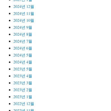
2024년 12월
2024년 11월
2024년 10월
2024년 9월
2024년 8월
2024년 7월
2024년 6월
2024년 5월
2024년 4월
2023년 5월
2023년 4월
2023년 3월
2023년 2월
2023년 1월
2022년 12월
2022년 11월