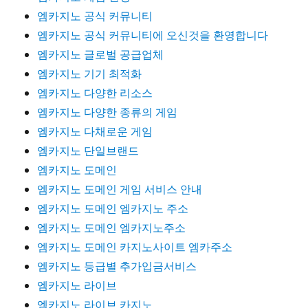
엠카지노 공식 커뮤니티
엠카지노 공식 커뮤니티에 오신것을 환영합니다
엠카지노 글로벌 공급업체
엠카지노 기기 최적화
엠카지노 다양한 리소스
엠카지노 다양한 종류의 게임
엠카지노 다채로운 게임
엠카지노 단일브랜드
엠카지노 도메인
엠카지노 도메인 게임 서비스 안내
엠카지노 도메인 엠카지노 주소
엠카지노 도메인 엠카지노주소
엠카지노 도메인 카지노사이트 엠카주소
엠카지노 등급별 추가입금서비스
엠카지노 라이브
엠카지노 라이브 카지노