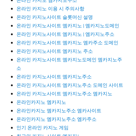
온라인 카지노 이용 시 주의사항
온라인 카지노사이트 슬롯머신 설명
온라인 카지노사이트 엠카지노 | 엠카지노도메인
온라인 카지노사이트 엠카지노 | 엠카지노주소
온라인 카지노사이트 엠카지노 엠카주소 도메인
온라인 카지노사이트 엠카지노 주소
온라인 카지노사이트 엠카지노도메인 엠카지노주
소
온라인 카지노사이트 엠카지노주소
온라인 카지노사이트 엠카지노주소 도메인 사이트
온라인 카지노사이트 엠카지노주소 엠카지노
온라인카지노 엠카지노
온라인카지노 엠카지노주소 엠카사이트
온라인카지노 엠카지노주소 엠카주소
인기 온라인 카지노 게임
최고의 카지노사이트 엠카지노