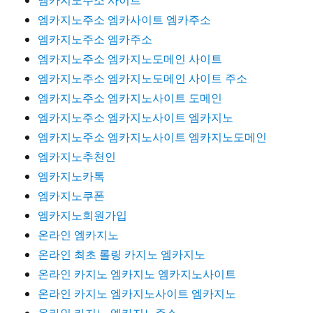
엠카지노주소 엠카사이트 엠카주소
엠카지노주소 엠카주소
엠카지노주소 엠카지노도메인 사이트
엠카지노주소 엠카지노도메인 사이트 주소
엠카지노주소 엠카지노사이트 도메인
엠카지노주소 엠카지노사이트 엠카지노
엠카지노주소 엠카지노사이트 엠카지노도메인
엠카지노추천인
엠카지노카톡
엠카지노쿠폰
엠카지노회원가입
온라인 엠카지노
온라인 최초 롤링 카지노 엠카지노
온라인 카지노 엠카지노 엠카지노사이트
온라인 카지노 엠카지노사이트 엠카지노
온라인 카지노 엠카지노주소