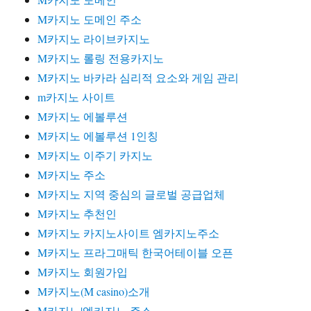
M카지노 도메인 주소
M카지노 라이브카지노
M카지노 롤링 전용카지노
M카지노 바카라 심리적 요소와 게임 관리
m카지노 사이트
M카지노 에볼루션
M카지노 에볼루션 1인칭
M카지노 이주기 카지노
M카지노 주소
M카지노 지역 중심의 글로벌 공급업체
M카지노 추천인
M카지노 카지노사이트 엠카지노주소
M카지노 프라그매틱 한국어테이블 오픈
M카지노 회원가입
M카지노(M casino)소개
M카지노|엠카지노 주소