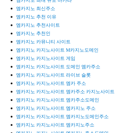
엠카지노 최신주소
엠카지노 추천 이유
엠카지노 추천사이트
엠카지노 추천인
엠카지노 카뮤니티 사이트
엠카지노 카지노사이트 M카지노도메인
엠카지노 카지노사이트 게임
엠카지노 카지노사이트 도메인 엠카주소
엠카지노 카지노사이트 라이브 슬롯
엠카지노 카지노사이트 엠카 주소
엠카지노 카지노사이트 엠카주소 카지노사이트
엠카지노 카지노사이트 엠카주소도메인
엠카지노 카지노사이트 엠카지노 주소
엠카지노 카지노사이트 엠카지노도메인주소
엠카지노 카지노사이트 엠카지노주소
엠카지노 카지노사이트 엠카지노주소도메인