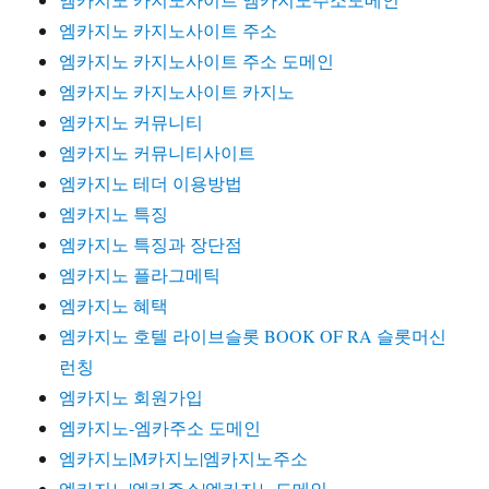
엠카지노 카지노사이트 주소
엠카지노 카지노사이트 주소 도메인
엠카지노 카지노사이트 카지노
엠카지노 커뮤니티
엠카지노 커뮤니티사이트
엠카지노 테더 이용방법
엠카지노 특징
엠카지노 특징과 장단점
엠카지노 플라그메틱
엠카지노 혜택
엠카지노 호텔 라이브슬롯 BOOK OF RA 슬롯머신
런칭
엠카지노 회원가입
엠카지노-엠카주소 도메인
엠카지노|M카지노|엠카지노주소
엠카지노|엠카주소|엠카지노도메인