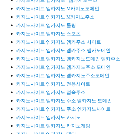
카지노사이트 엠카지노 M카지노도메인
카지노사이트 엠카지노 M카지노주소
카지노사이트 엠카지노 롤링
카지노사이트 엠카지노 스포츠
카지노사이트 엠카지노 엠카주소 사이트
카지노사이트 엠카지노 엠카주소 엠카도메인
카지노사이트 엠카지노 엠카지노도메인 엠카주소
카지노사이트 엠카지노 엠카지노주소 도메인
카지노사이트 엠카지노 엠카지노주소도메인
카지노사이트 엠카지노 전용사이트
카지노사이트 엠카지노 접속주소
카지노사이트 엠카지노 주소 엠카지노 도메인
카지노사이트 엠카지노 주소 엠카지노사이트
카지노사이트 엠카지노 카지노
카지노사이트 엠카지노 카지노게임
카지노사이트 엠카지노 테더