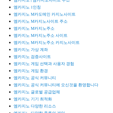
엠카지노 1인칭
엠카지노 M카도메인 카지노사이트
엠카지노 M카지노사이트 주소
엠카지노 M카지노주소
엠카지노 M카지노주소 사이트
엠카지노 M카지노주소 카지노사이트
엠카지노 가상 계좌
엠카지노 검증사이트
엠카지노 게임 선택과 사용자 경험
엠카지노 게임 환경
엠카지노 공식 커뮤니티
엠카지노 공식 커뮤니티에 오신것을 환영합니다
엠카지노 글로벌 공급업체
엠카지노 기기 최적화
엠카지노 다양한 리소스
엠카지노 다양한 종류의 게임