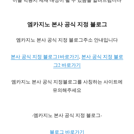
엠카지노 본사 공식 지정 블로그
엠카지노 본사 공식 지정 블로그주소 안내입니다
본사 공식 지정 블로그1바로가기
,
본사 공식 지정 블로
그2 바로가기
엠카지노 본사 공식 지정블로그를 사칭하는 사이트에
유의해주세요
-엠카지노 본사 공식 지정 블로그-
블로그 바로가기