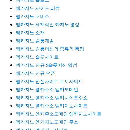
엠카지노 사이트 리뷰
엠카지노 서비스
엠카지노 세계적인 카지노 영상
엠카지노 소개
엠카지노 슬롯게임
엠카지노 슬롯머신의 종류와 특징
엠카지노 슬롯사이트
엠카지노 신규 5슬롯머신 입점
엠카지노 신규 오픈
엠카지노 안전사이트 토토사이트
엠카지노 엠카주소 엠카도메인
엠카지노 엠카주소 엠카사이트주소
엠카지노 엠카주소 엠카지노사이트
엠카지노 엠카주소도메인 엠카지노사이트
엠카지노 엠카지노도메인 주소
엠카지노 엠카지노사이트