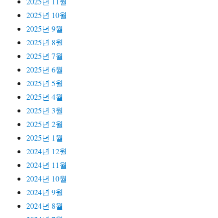
2025년 11월
2025년 10월
2025년 9월
2025년 8월
2025년 7월
2025년 6월
2025년 5월
2025년 4월
2025년 3월
2025년 2월
2025년 1월
2024년 12월
2024년 11월
2024년 10월
2024년 9월
2024년 8월