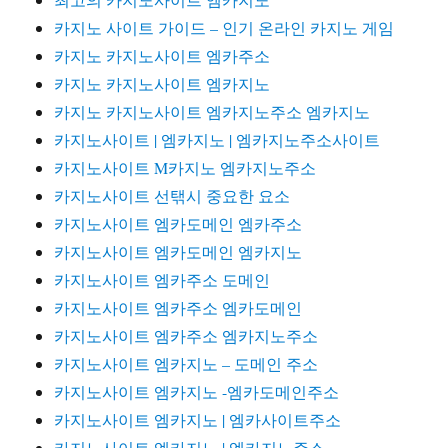
카지노 사이트 가이드 – 인기 온라인 카지노 게임
카지노 카지노사이트 엠카주소
카지노 카지노사이트 엠카지노
카지노 카지노사이트 엠카지노주소 엠카지노
카지노사이트 | 엠카지노 | 엠카지노주소사이트
카지노사이트 M카지노 엠카지노주소
카지노사이트 선탞시 중요한 요소
카지노사이트 엠카도메인 엠카주소
카지노사이트 엠카도메인 엠카지노
카지노사이트 엠카주소 도메인
카지노사이트 엠카주소 엠카도메인
카지노사이트 엠카주소 엠카지노주소
카지노사이트 엠카지노 – 도메인 주소
카지노사이트 엠카지노 -엠카도메인주소
카지노사이트 엠카지노 | 엠카사이트주소
카지노사이트 엠카지노 | 엠카지노주소