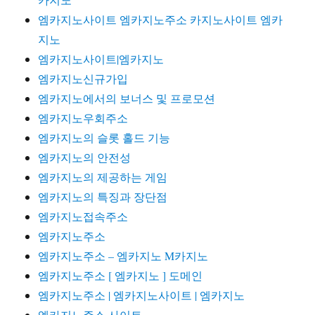
엠카지노사이트 엠카지노주소 카지노사이트 엠카
지노
엠카지노사이트|엠카지노
엠카지노신규가입
엠카지노에서의 보너스 및 프로모션
엠카지노우회주소
엠카지노의 슬롯 홀드 기능
엠카지노의 안전성
엠카지노의 제공하는 게임
엠카지노의 특징과 장단점
엠카지노접속주소
엠카지노주소
엠카지노주소 – 엠카지노 M카지노
엠카지노주소 [ 엠카지노 ] 도메인
엠카지노주소 | 엠카지노사이트 | 엠카지노
엠카지노주소 사이트