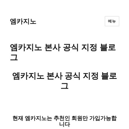
엠카지노
메뉴
엠카지노 본사 공식 지정 블로
그
엠카지노 본사 공식 지정 블로
그
현재 엠카지노는 추천인 회원만 가입가능합
니다