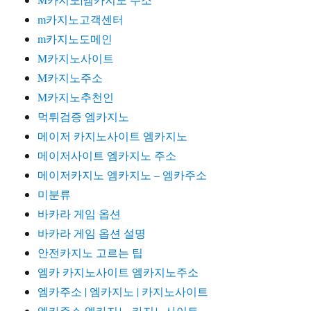
m카지노고객센터
m카지노도메인
M카지노사이트
M카지노주소
M카지노추천인
먹튀검증 엠카지노
메이저 카지노사이트 엠카지노
메이저사이트 엠카지노 주소
메이저카지노 엠카지노 – 엠카주소
미분류
바카라 게임 옵션
바카라 게임 옵션 설명
안전카지노 고르는 팁
엠카 카지노사이트 엠카지노주소
엠카주소 | 엠카지노 | 카지노사이트
엠카주소 엠카지노 카지노사이트