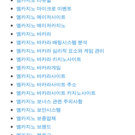
엠카지노 마이크로 이벤트
엠카지노 메이저사이트
엠카지노 메이저카지노
엠카지노 바카라
엠카지노 바카라 배팅시스템 분석
엠카지노 바카라 심리적 요소와 게임 관리
엠카지노 바카라 카지노사이트
엠카지노 바카라게임
엠카지노 바카라사이트
엠카지노 바카라사이트 주소
엠카지노 바카라사이트 카지노사이트
엠카지노 보너스 관련 주의사항
엠카지노 보안시스템
엠카지노 보증업체
엠카지노 브랜드
엠카지노 블로그