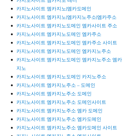
카지노사이트 엠카지노|엠카도메인
카지노사이트 엠카지노|엠카지노주소|엠카주소
카지노사이트 엠카지노도메인 엠카사이트 주소
카지노사이트 엠카지노도메인 엠카주소
카지노사이트 엠카지노도메인 엠카주소 사이트
카지노사이트 엠카지노도메인 엠카지노주소
카지노사이트 엠카지노도메인 엠카지노주소 엠카
지노
카지노사이트 엠카지노도메인 카지노주소
카지노사이트 엠카지노주소 – 도메인
카지노사이트 엠카지노주소 도메인
카지노사이트 엠카지노주소 도메인사이트
카지노사이트 엠카지노주소 엠카 도메인
카지노사이트 엠카지노주소 엠카도메인
카지노사이트 엠카지노주소 엠카도메인 사이트
카지노사이트 엠카지노주소 엠카사이트