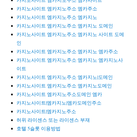
카지노사이트 엠카지노주소 엠카주소
카지노사이트 엠카지노주소 엠카지노
카지노사이트 엠카지노주소 엠카지노 도메인
카지노사이트 엠카지노주소 엠카지노 사이트 도메
인
카지노사이트 엠카지노주소 엠카지노 엠카주소
카지노사이트 엠카지노주소 엠카지노 엠카지노사
이트
카지노사이트 엠카지노주소 엠카지노|도메인
카지노사이트 엠카지노주소 엠카지노도메인
카지노사이트 엠카지노주소도메인 엠카
카지노사이트|엠카지노|엠카도메인주소
카지노사이트|엠카지노주소
허위 라이센스 또는 라이센스 부재
호텔 5슬롯 이용방법