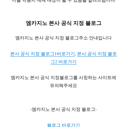
엠카지노 본사 공식 지정 블로그
엠카지노 본사 공식 지정 블로그주소 안내입니다
본사 공식 지정 블로그1바로가기
,
본사 공식 지정 블로
그2 바로가기
엠카지노 본사 공식 지정블로그를 사칭하는 사이트에
유의해주세요
-엠카지노 본사 공식 지정 블로그-
블로그 바로가기