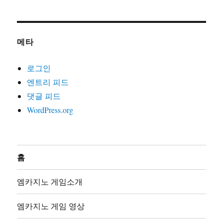
메타
로그인
엔트리 피드
댓글 피드
WordPress.org
홈
엠카지노 게임소개
엠카지노 게임 영상