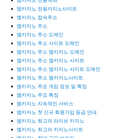
엠카지노 전용카지노사이트
엠카지노 접속주소
엠카지노 주소
엠카지노 주소 도메인
엠카지노 주소 사이트 도메인
엠카지노 주소 엠카지노 도메인
엠카지노 주소 엠카지노 사이트
엠카지노 주소 엠카지노 사이트 도메인
엠카지노 주소 엠카지노사이트
엠카지노 주요 게임 정보 및 특징
엠카지노 주요 특징
엠카지노 지속적인 서비스
엠카지노 첫 신규 회원가입 등급 안내
엠카지노 최고의 라이브 카지노
엠카지노 최고의 카지노사이트
엠카지노 최대 규모 바카라