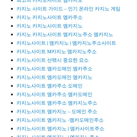
카지노 사이트 가이드 – 인기 온라인 카지노 게임
카지노 카지노사이트 엠카주소
카지노 카지노사이트 엠카지노
카지노 카지노사이트 엠카지노주소 엠카지노
카지노사이트 | 엠카지노 | 엠카지노주소사이트
카지노사이트 M카지노 엠카지노주소
카지노사이트 선탞시 중요한 요소
카지노사이트 엠카도메인 엠카주소
카지노사이트 엠카도메인 엠카지노
카지노사이트 엠카주소 도메인
카지노사이트 엠카주소 엠카도메인
카지노사이트 엠카주소 엠카지노주소
카지노사이트 엠카지노 – 도메인 주소
카지노사이트 엠카지노 -엠카도메인주소
카지노사이트 엠카지노 | 엠카사이트주소
카지노사이트 엠카지노 | 엠카지노주소