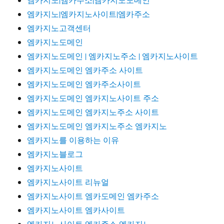
엠카지노|엠카지노사이트|엠카주소
엠카지노고객센터
엠카지노도메인
엠카지노도메인 | 엠카지노주소 | 엠카지노사이트
엠카지노도메인 엠카주소 사이트
엠카지노도메인 엠카주소사이트
엠카지노도메인 엠카지노사이트 주소
엠카지노도메인 엠카지노주소 사이트
엠카지노도메인 엠카지노주소 엠카지노
엠카지노를 이용하는 이유
엠카지노블로그
엠카지노사이트
엠카지노사이트 리뉴얼
엠카지노사이트 엠카도메인 엠카주소
엠카지노사이트 엠카사이트
엠카지노사이트 엠카주소 엠카지노