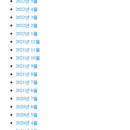
2022년 5월
2022년 4월
2022년 3월
2022년 2월
2022년 1월
2021년 12월
2021년 11월
2021년 10월
2021년 9월
2021년 8월
2021년 7월
2021년 6월
2020년 7월
2020년 6월
2020년 5월
2020년 4월