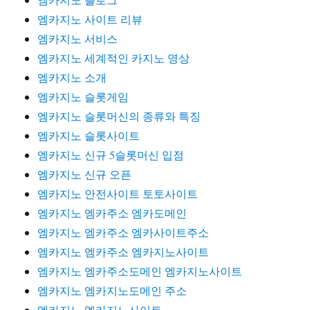
엠카지노 사이트 리뷰
엠카지노 서비스
엠카지노 세계적인 카지노 영상
엠카지노 소개
엠카지노 슬롯게임
엠카지노 슬롯머신의 종류와 특징
엠카지노 슬롯사이트
엠카지노 신규 5슬롯머신 입점
엠카지노 신규 오픈
엠카지노 안전사이트 토토사이트
엠카지노 엠카주소 엠카도메인
엠카지노 엠카주소 엠카사이트주소
엠카지노 엠카주소 엠카지노사이트
엠카지노 엠카주소도메인 엠카지노사이트
엠카지노 엠카지노도메인 주소
엠카지노 엠카지노사이트