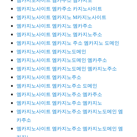
엠카지노사이트 엠카주소 카지노사이트
엠카지노사이트 엠카지노 M카지노사이트
엠카지노사이트 엠카지노 엠카주소
엠카지노사이트 엠카지노 엠카지노주소
엠카지노사이트 엠카지노 주소 엠카지노 도메인
엠카지노사이트 엠카지노도메인
엠카지노사이트 엠카지노도메인 엠카주소
엠카지노사이트 엠카지노도메인 엠카지노주소
엠카지노사이트 엠카지노주소
엠카지노사이트 엠카지노주소 도메인
엠카지노사이트 엠카지노주소 엠카주소
엠카지노사이트 엠카지노주소 엠카지노
엠카지노사이트 엠카지노주소 엠카지노도메인 엠
카주소
엠카지노사이트 엠카지노주소 엠카지노도메인 엠
카지노