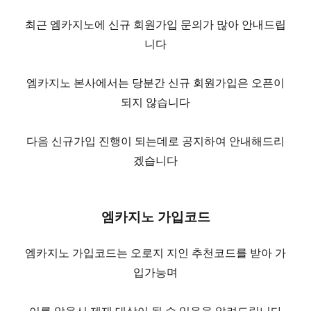
최근 엠카지노에 신규 회원가입 문의가 많아 안내드립
니다
엠카지노 본사에서는 당분간 신규 회원가입은 오픈이
되지 않습니다
다음 신규가입 진행이 되는데로 공지하여 안내해드리
겠습니다
엠카지노 가입코드
엠카지노 가입코드는 오로지 지인 추천코드를 받아 가
입가능며
이를 악용시 제재 대상이 될 수 있음을 알려드립니다