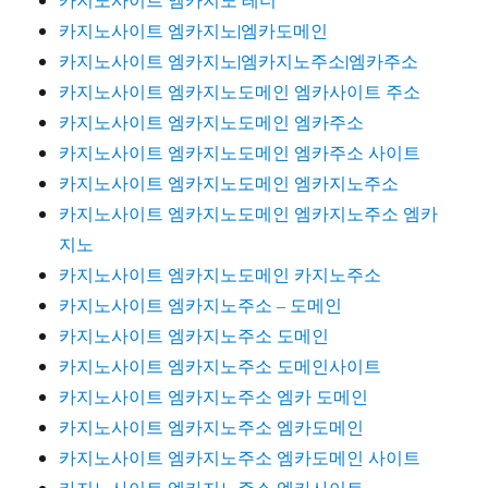
카지노사이트 엠카지노|엠카도메인
카지노사이트 엠카지노|엠카지노주소|엠카주소
카지노사이트 엠카지노도메인 엠카사이트 주소
카지노사이트 엠카지노도메인 엠카주소
카지노사이트 엠카지노도메인 엠카주소 사이트
카지노사이트 엠카지노도메인 엠카지노주소
카지노사이트 엠카지노도메인 엠카지노주소 엠카
지노
카지노사이트 엠카지노도메인 카지노주소
카지노사이트 엠카지노주소 – 도메인
카지노사이트 엠카지노주소 도메인
카지노사이트 엠카지노주소 도메인사이트
카지노사이트 엠카지노주소 엠카 도메인
카지노사이트 엠카지노주소 엠카도메인
카지노사이트 엠카지노주소 엠카도메인 사이트
카지노사이트 엠카지노주소 엠카사이트