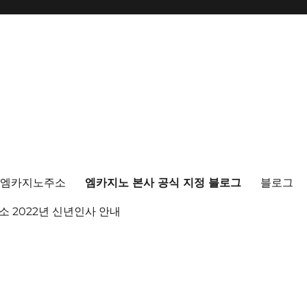
엠카지노주소
엠카지노 본사 공식 지정 블로그
블로그
 2022년 신년인사 안내