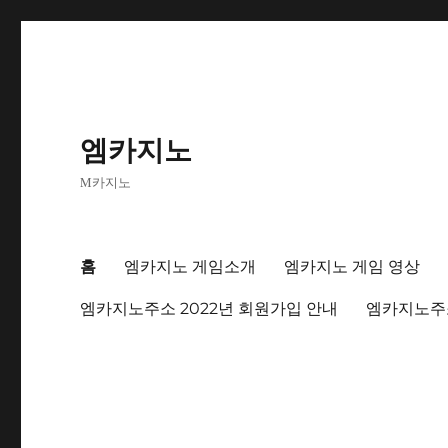
엠카지노
M카지노
홈
엠카지노 게임소개
엠카지노 게임 영상
엠카지노주소 2022년 회원가입 안내
엠카지노주소