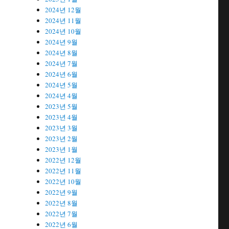
2024년 12월
2024년 11월
2024년 10월
2024년 9월
2024년 8월
2024년 7월
2024년 6월
2024년 5월
2024년 4월
2023년 5월
2023년 4월
2023년 3월
2023년 2월
2023년 1월
2022년 12월
2022년 11월
2022년 10월
2022년 9월
2022년 8월
2022년 7월
2022년 6월