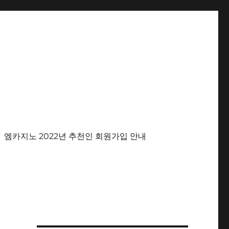
엠카지노 2022년 추천인 회원가입 안내