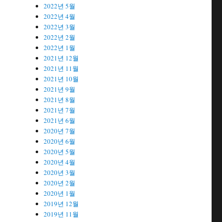
2022년 5월
2022년 4월
2022년 3월
2022년 2월
2022년 1월
2021년 12월
2021년 11월
2021년 10월
2021년 9월
2021년 8월
2021년 7월
2021년 6월
2020년 7월
2020년 6월
2020년 5월
2020년 4월
2020년 3월
2020년 2월
2020년 1월
2019년 12월
2019년 11월