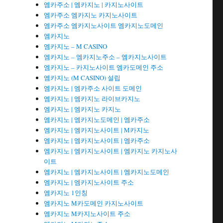
엠카주소 | 엠카지노 | 카지노사이트
엠카주소 엠카지노 카지노사이트
엠카주소 엠카지노사이트 엠카지노도메인
엠카지노
엠카지노 – M CASINO
엠카지노 – 엠카지노주소 – 엠카지노사이트
엠카지노 – 카지노사이트 엠카도메인 주소
엠카지노 (M CASINO) 설립
엠카지노 | 엠카주소 사이트 도메인
엠카지노 | 엠카지노 라이브카지노
엠카지노 | 엠카지노 카지노
엠카지노 | 엠카지노도메인 | 엠카주소
엠카지노 | 엠카지노사이트 | M카지노
엠카지노 | 엠카지노사이트 | 엠카주소
엠카지노 | 엠카지노사이트 | 엠카지노 카지노사
이트
엠카지노 | 엠카지노사이트 | 엠카지노도메인
엠카지노 | 엠카지노사이트 주소
엠카지노 1인칭
엠카지노 M카도메인 카지노사이트
엠카지노 M카지노사이트 주소