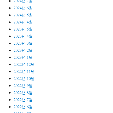
2024년 7월
2024년 6월
2024년 5월
2024년 4월
2023년 5월
2023년 4월
2023년 3월
2023년 2월
2023년 1월
2022년 12월
2022년 11월
2022년 10월
2022년 9월
2022년 8월
2022년 7월
2022년 6월