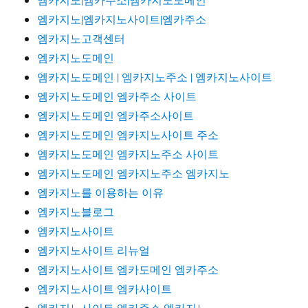
엠카지노|엠카지노사이트|엠카주소
엠카지노고객센터
엠카지노도메인
엠카지노도메인 | 엠카지노주소 | 엠카지노사이트
엠카지노도메인 엠카주소 사이트
엠카지노도메인 엠카주소사이트
엠카지노도메인 엠카지노사이트 주소
엠카지노도메인 엠카지노주소 사이트
엠카지노도메인 엠카지노주소 엠카지노
엠카지노를 이용하는 이유
엠카지노블로그
엠카지노사이트
엠카지노사이트 리뉴얼
엠카지노사이트 엠카도메인 엠카주소
엠카지노사이트 엠카사이트
엠카지노사이트 엠카주소 엠카지노