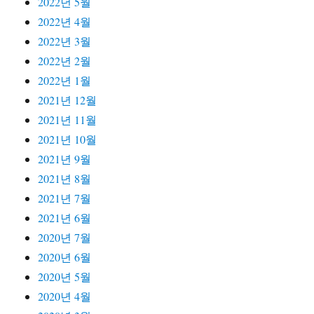
2022년 5월
2022년 4월
2022년 3월
2022년 2월
2022년 1월
2021년 12월
2021년 11월
2021년 10월
2021년 9월
2021년 8월
2021년 7월
2021년 6월
2020년 7월
2020년 6월
2020년 5월
2020년 4월