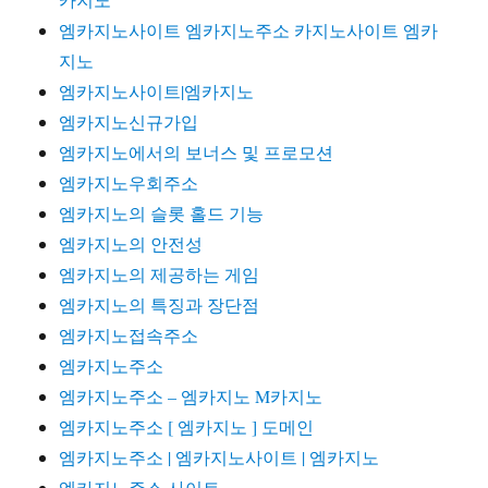
엠카지노사이트 엠카지노주소 카지노사이트 엠카
지노
엠카지노사이트|엠카지노
엠카지노신규가입
엠카지노에서의 보너스 및 프로모션
엠카지노우회주소
엠카지노의 슬롯 홀드 기능
엠카지노의 안전성
엠카지노의 제공하는 게임
엠카지노의 특징과 장단점
엠카지노접속주소
엠카지노주소
엠카지노주소 – 엠카지노 M카지노
엠카지노주소 [ 엠카지노 ] 도메인
엠카지노주소 | 엠카지노사이트 | 엠카지노
엠카지노주소 사이트