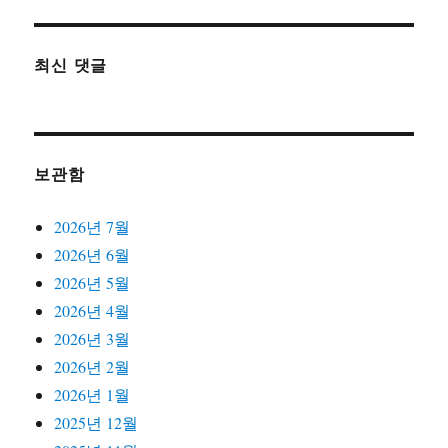
최신 댓글
보관함
2026년 7월
2026년 6월
2026년 5월
2026년 4월
2026년 3월
2026년 2월
2026년 1월
2025년 12월