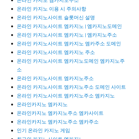
온라인 카지노 이용 시 주의사항
온라인 카지노사이트 슬롯머신 설명
온라인 카지노사이트 엠카지노 | 엠카지노도메인
온라인 카지노사이트 엠카지노 | 엠카지노주소
온라인 카지노사이트 엠카지노 엠카주소 도메인
온라인 카지노사이트 엠카지노 주소
온라인 카지노사이트 엠카지노도메인 엠카지노주
소
온라인 카지노사이트 엠카지노주소
온라인 카지노사이트 엠카지노주소 도메인 사이트
온라인 카지노사이트 엠카지노주소 엠카지노
온라인카지노 엠카지노
온라인카지노 엠카지노주소 엠카사이트
온라인카지노 엠카지노주소 엠카주소
인기 온라인 카지노 게임
최고의 카지노사이트 엠카지노