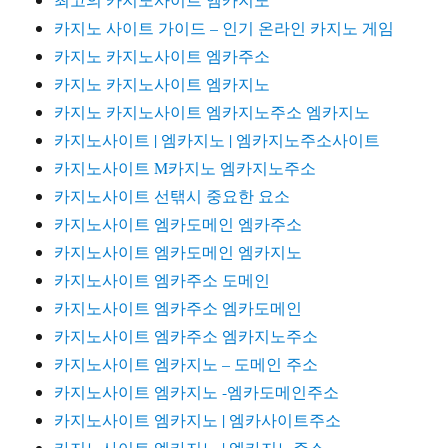
카지노 사이트 가이드 – 인기 온라인 카지노 게임
카지노 카지노사이트 엠카주소
카지노 카지노사이트 엠카지노
카지노 카지노사이트 엠카지노주소 엠카지노
카지노사이트 | 엠카지노 | 엠카지노주소사이트
카지노사이트 M카지노 엠카지노주소
카지노사이트 선탞시 중요한 요소
카지노사이트 엠카도메인 엠카주소
카지노사이트 엠카도메인 엠카지노
카지노사이트 엠카주소 도메인
카지노사이트 엠카주소 엠카도메인
카지노사이트 엠카주소 엠카지노주소
카지노사이트 엠카지노 – 도메인 주소
카지노사이트 엠카지노 -엠카도메인주소
카지노사이트 엠카지노 | 엠카사이트주소
카지노사이트 엠카지노 | 엠카지노주소