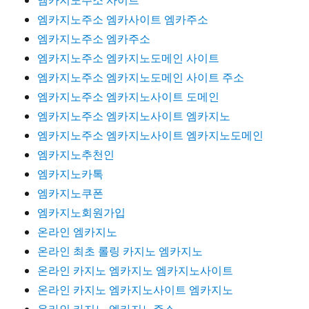
엠카지노주소 엠카사이트 엠카주소
엠카지노주소 엠카주소
엠카지노주소 엠카지노도메인 사이트
엠카지노주소 엠카지노도메인 사이트 주소
엠카지노주소 엠카지노사이트 도메인
엠카지노주소 엠카지노사이트 엠카지노
엠카지노주소 엠카지노사이트 엠카지노도메인
엠카지노추천인
엠카지노카톡
엠카지노쿠폰
엠카지노회원가입
온라인 엠카지노
온라인 최초 롤링 카지노 엠카지노
온라인 카지노 엠카지노 엠카지노사이트
온라인 카지노 엠카지노사이트 엠카지노
온라인 카지노 엠카지노주소