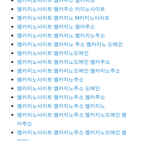
엠카지노사이트 엠카주소 카지노사이트
엠카지노사이트 엠카지노 M카지노사이트
엠카지노사이트 엠카지노 엠카주소
엠카지노사이트 엠카지노 엠카지노주소
엠카지노사이트 엠카지노 주소 엠카지노 도메인
엠카지노사이트 엠카지노도메인
엠카지노사이트 엠카지노도메인 엠카주소
엠카지노사이트 엠카지노도메인 엠카지노주소
엠카지노사이트 엠카지노주소
엠카지노사이트 엠카지노주소 도메인
엠카지노사이트 엠카지노주소 엠카주소
엠카지노사이트 엠카지노주소 엠카지노
엠카지노사이트 엠카지노주소 엠카지노도메인 엠
카주소
엠카지노사이트 엠카지노주소 엠카지노도메인 엠
카지노