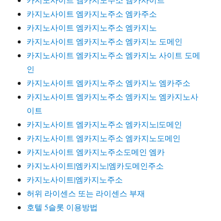
카지노사이트 엠카지노주소 엠카주소
카지노사이트 엠카지노주소 엠카지노
카지노사이트 엠카지노주소 엠카지노 도메인
카지노사이트 엠카지노주소 엠카지노 사이트 도메
인
카지노사이트 엠카지노주소 엠카지노 엠카주소
카지노사이트 엠카지노주소 엠카지노 엠카지노사
이트
카지노사이트 엠카지노주소 엠카지노|도메인
카지노사이트 엠카지노주소 엠카지노도메인
카지노사이트 엠카지노주소도메인 엠카
카지노사이트|엠카지노|엠카도메인주소
카지노사이트|엠카지노주소
허위 라이센스 또는 라이센스 부재
호텔 5슬롯 이용방법