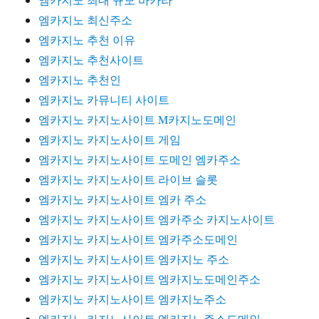
엠카지노 최신주소
엠카지노 추천 이유
엠카지노 추천사이트
엠카지노 추천인
엠카지노 카뮤니티 사이트
엠카지노 카지노사이트 M카지노도메인
엠카지노 카지노사이트 게임
엠카지노 카지노사이트 도메인 엠카주소
엠카지노 카지노사이트 라이브 슬롯
엠카지노 카지노사이트 엠카 주소
엠카지노 카지노사이트 엠카주소 카지노사이트
엠카지노 카지노사이트 엠카주소도메인
엠카지노 카지노사이트 엠카지노 주소
엠카지노 카지노사이트 엠카지노도메인주소
엠카지노 카지노사이트 엠카지노주소
엠카지노 카지노사이트 엠카지노주소도메인