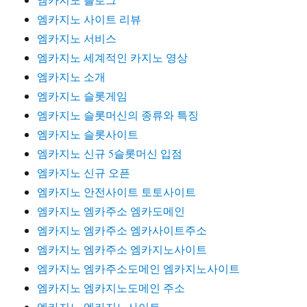
엠카지노 사이트 리뷰
엠카지노 서비스
엠카지노 세계적인 카지노 영상
엠카지노 소개
엠카지노 슬롯게임
엠카지노 슬롯머신의 종류와 특징
엠카지노 슬롯사이트
엠카지노 신규 5슬롯머신 입점
엠카지노 신규 오픈
엠카지노 안전사이트 토토사이트
엠카지노 엠카주소 엠카도메인
엠카지노 엠카주소 엠카사이트주소
엠카지노 엠카주소 엠카지노사이트
엠카지노 엠카주소도메인 엠카지노사이트
엠카지노 엠카지노도메인 주소
엠카지노 엠카지노사이트