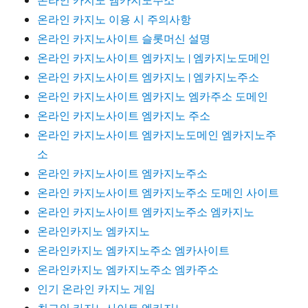
온라인 카지노 이용 시 주의사항
온라인 카지노사이트 슬롯머신 설명
온라인 카지노사이트 엠카지노 | 엠카지노도메인
온라인 카지노사이트 엠카지노 | 엠카지노주소
온라인 카지노사이트 엠카지노 엠카주소 도메인
온라인 카지노사이트 엠카지노 주소
온라인 카지노사이트 엠카지노도메인 엠카지노주
소
온라인 카지노사이트 엠카지노주소
온라인 카지노사이트 엠카지노주소 도메인 사이트
온라인 카지노사이트 엠카지노주소 엠카지노
온라인카지노 엠카지노
온라인카지노 엠카지노주소 엠카사이트
온라인카지노 엠카지노주소 엠카주소
인기 온라인 카지노 게임
최고의 카지노사이트 엠카지노