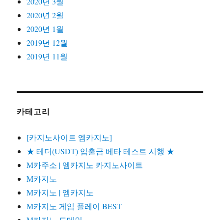
2020년 3월
2020년 2월
2020년 1월
2019년 12월
2019년 11월
카테고리
[카지노사이트 엠카지노]
★ 테더(USDT) 입출금 베타 테스트 시행 ★
M카주소 | 엠카지노 카지노사이트
M카지노
M카지노 | 엠카지노
M카지노 게임 플레이 BEST
M카지노 도메인