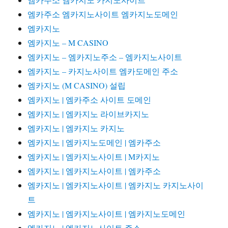
엠카주소 엠카지노사이트 엠카지노도메인
엠카지노
엠카지노 – M CASINO
엠카지노 – 엠카지노주소 – 엠카지노사이트
엠카지노 – 카지노사이트 엠카도메인 주소
엠카지노 (M CASINO) 설립
엠카지노 | 엠카주소 사이트 도메인
엠카지노 | 엠카지노 라이브카지노
엠카지노 | 엠카지노 카지노
엠카지노 | 엠카지노도메인 | 엠카주소
엠카지노 | 엠카지노사이트 | M카지노
엠카지노 | 엠카지노사이트 | 엠카주소
엠카지노 | 엠카지노사이트 | 엠카지노 카지노사이
트
엠카지노 | 엠카지노사이트 | 엠카지노도메인
엠카지노 | 엠카지노사이트 주소