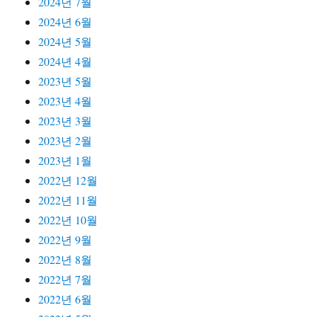
2024년 7월
2024년 6월
2024년 5월
2024년 4월
2023년 5월
2023년 4월
2023년 3월
2023년 2월
2023년 1월
2022년 12월
2022년 11월
2022년 10월
2022년 9월
2022년 8월
2022년 7월
2022년 6월