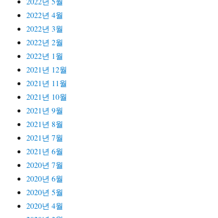
2022년 5월
2022년 4월
2022년 3월
2022년 2월
2022년 1월
2021년 12월
2021년 11월
2021년 10월
2021년 9월
2021년 8월
2021년 7월
2021년 6월
2020년 7월
2020년 6월
2020년 5월
2020년 4월