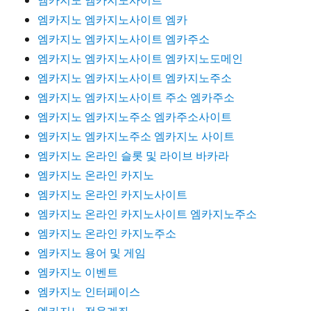
엠카지노 엠카지노사이트 엠카
엠카지노 엠카지노사이트 엠카주소
엠카지노 엠카지노사이트 엠카지노도메인
엠카지노 엠카지노사이트 엠카지노주소
엠카지노 엠카지노사이트 주소 엠카주소
엠카지노 엠카지노주소 엠카주소사이트
엠카지노 엠카지노주소 엠카지노 사이트
엠카지노 온라인 슬롯 및 라이브 바카라
엠카지노 온라인 카지노
엠카지노 온라인 카지노사이트
엠카지노 온라인 카지노사이트 엠카지노주소
엠카지노 온라인 카지노주소
엠카지노 용어 및 게임
엠카지노 이벤트
엠카지노 인터페이스
엠카지노 전용계좌