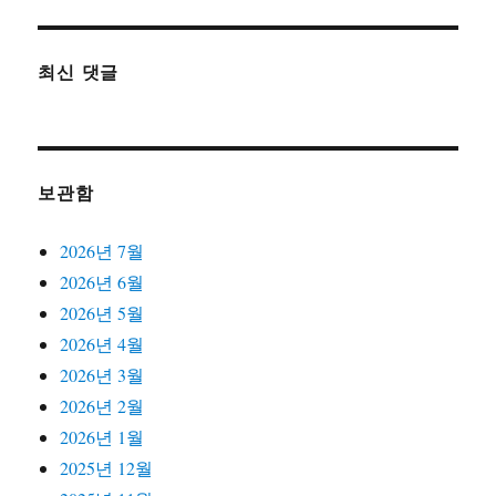
최신 댓글
보관함
2026년 7월
2026년 6월
2026년 5월
2026년 4월
2026년 3월
2026년 2월
2026년 1월
2025년 12월