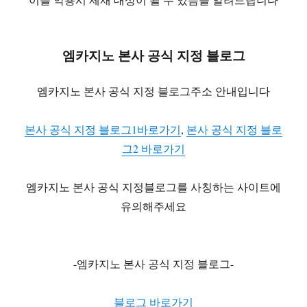
엠카지노 본사 공식 지정 블로그
엠카지노 본사 공식 지정 블로그주소 안내입니다
본사 공식 지정 블로그1바로가기
,
본사 공식 지정 블로
그2 바로가기
엠카지노 본사 공식 지정블로그를 사칭하는 사이트에
유의해주세요
-엠카지노 본사 공식 지정 블로그-
블로그 바로가기