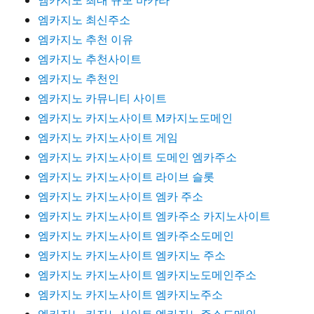
엠카지노 최신주소
엠카지노 추천 이유
엠카지노 추천사이트
엠카지노 추천인
엠카지노 카뮤니티 사이트
엠카지노 카지노사이트 M카지노도메인
엠카지노 카지노사이트 게임
엠카지노 카지노사이트 도메인 엠카주소
엠카지노 카지노사이트 라이브 슬롯
엠카지노 카지노사이트 엠카 주소
엠카지노 카지노사이트 엠카주소 카지노사이트
엠카지노 카지노사이트 엠카주소도메인
엠카지노 카지노사이트 엠카지노 주소
엠카지노 카지노사이트 엠카지노도메인주소
엠카지노 카지노사이트 엠카지노주소
엠카지노 카지노사이트 엠카지노주소도메인