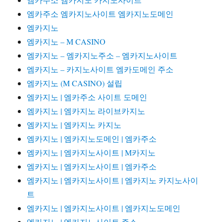
엠카주소 엠카지노사이트 엠카지노도메인
엠카지노
엠카지노 – M CASINO
엠카지노 – 엠카지노주소 – 엠카지노사이트
엠카지노 – 카지노사이트 엠카도메인 주소
엠카지노 (M CASINO) 설립
엠카지노 | 엠카주소 사이트 도메인
엠카지노 | 엠카지노 라이브카지노
엠카지노 | 엠카지노 카지노
엠카지노 | 엠카지노도메인 | 엠카주소
엠카지노 | 엠카지노사이트 | M카지노
엠카지노 | 엠카지노사이트 | 엠카주소
엠카지노 | 엠카지노사이트 | 엠카지노 카지노사이
트
엠카지노 | 엠카지노사이트 | 엠카지노도메인
엠카지노 | 엠카지노사이트 주소