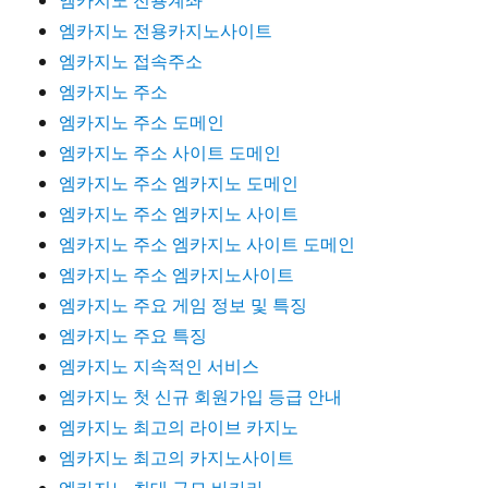
엠카지노 전용카지노사이트
엠카지노 접속주소
엠카지노 주소
엠카지노 주소 도메인
엠카지노 주소 사이트 도메인
엠카지노 주소 엠카지노 도메인
엠카지노 주소 엠카지노 사이트
엠카지노 주소 엠카지노 사이트 도메인
엠카지노 주소 엠카지노사이트
엠카지노 주요 게임 정보 및 특징
엠카지노 주요 특징
엠카지노 지속적인 서비스
엠카지노 첫 신규 회원가입 등급 안내
엠카지노 최고의 라이브 카지노
엠카지노 최고의 카지노사이트
엠카지노 최대 규모 바카라