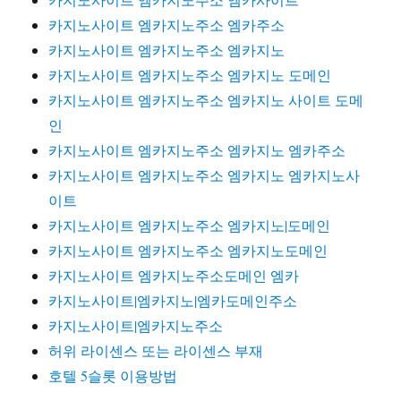
카지노사이트 엠카지노주소 엠카주소
카지노사이트 엠카지노주소 엠카지노
카지노사이트 엠카지노주소 엠카지노 도메인
카지노사이트 엠카지노주소 엠카지노 사이트 도메
인
카지노사이트 엠카지노주소 엠카지노 엠카주소
카지노사이트 엠카지노주소 엠카지노 엠카지노사
이트
카지노사이트 엠카지노주소 엠카지노|도메인
카지노사이트 엠카지노주소 엠카지노도메인
카지노사이트 엠카지노주소도메인 엠카
카지노사이트|엠카지노|엠카도메인주소
카지노사이트|엠카지노주소
허위 라이센스 또는 라이센스 부재
호텔 5슬롯 이용방법