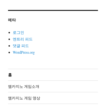
메타
로그인
엔트리 피드
댓글 피드
WordPress.org
홈
엠카지노 게임소개
엠카지노 게임 영상