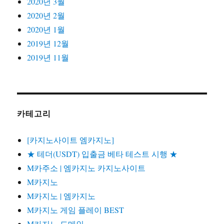
2020년 3월
2020년 2월
2020년 1월
2019년 12월
2019년 11월
카테고리
[카지노사이트 엠카지노]
★ 테더(USDT) 입출금 베타 테스트 시행 ★
M카주소 | 엠카지노 카지노사이트
M카지노
M카지노 | 엠카지노
M카지노 게임 플레이 BEST
M카지노 도메인