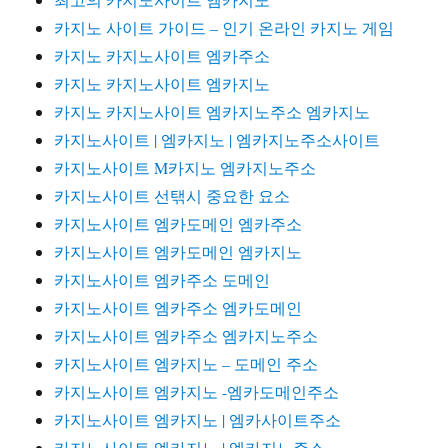
카지노 사이트 가이드 – 인기 온라인 카지노 게임
카지노 카지노사이트 엠카주소
카지노 카지노사이트 엠카지노
카지노 카지노사이트 엠카지노주소 엠카지노
카지노사이트 | 엠카지노 | 엠카지노주소사이트
카지노사이트 M카지노 엠카지노주소
카지노사이트 선탞시 중요한 요소
카지노사이트 엠카도메인 엠카주소
카지노사이트 엠카도메인 엠카지노
카지노사이트 엠카주소 도메인
카지노사이트 엠카주소 엠카도메인
카지노사이트 엠카주소 엠카지노주소
카지노사이트 엠카지노 – 도메인 주소
카지노사이트 엠카지노 -엠카도메인주소
카지노사이트 엠카지노 | 엠카사이트주소
카지노사이트 엠카지노 | 엠카지노주소