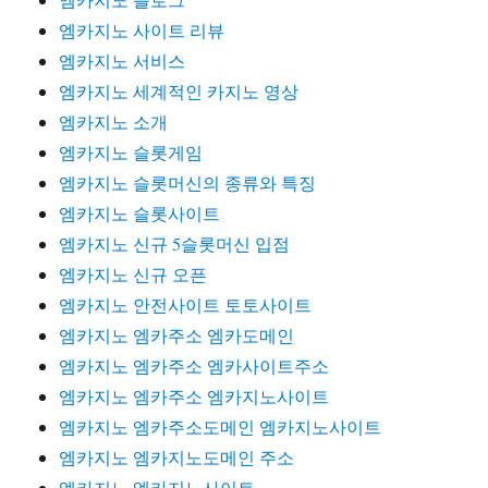
엠카지노 사이트 리뷰
엠카지노 서비스
엠카지노 세계적인 카지노 영상
엠카지노 소개
엠카지노 슬롯게임
엠카지노 슬롯머신의 종류와 특징
엠카지노 슬롯사이트
엠카지노 신규 5슬롯머신 입점
엠카지노 신규 오픈
엠카지노 안전사이트 토토사이트
엠카지노 엠카주소 엠카도메인
엠카지노 엠카주소 엠카사이트주소
엠카지노 엠카주소 엠카지노사이트
엠카지노 엠카주소도메인 엠카지노사이트
엠카지노 엠카지노도메인 주소
엠카지노 엠카지노사이트