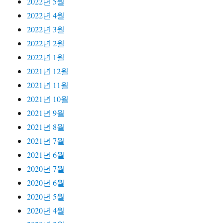
2022년 5월
2022년 4월
2022년 3월
2022년 2월
2022년 1월
2021년 12월
2021년 11월
2021년 10월
2021년 9월
2021년 8월
2021년 7월
2021년 6월
2020년 7월
2020년 6월
2020년 5월
2020년 4월