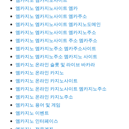
엠카지노 엠카지노사이트 엠카
엠카지노 엠카지노사이트 엠카주소
엠카지노 엠카지노사이트 엠카지노도메인
엠카지노 엠카지노사이트 엠카지노주소
엠카지노 엠카지노사이트 주소 엠카주소
엠카지노 엠카지노주소 엠카주소사이트
엠카지노 엠카지노주소 엠카지노 사이트
엠카지노 온라인 슬롯 및 라이브 바카라
엠카지노 온라인 카지노
엠카지노 온라인 카지노사이트
엠카지노 온라인 카지노사이트 엠카지노주소
엠카지노 온라인 카지노주소
엠카지노 용어 및 게임
엠카지노 이벤트
엠카지노 인터페이스
엠카지노 전용계좌