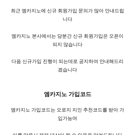
최근 엠카지노에 신규 회원가입 문의가 많아 안내드립
니다
엠카지노 본사에서는 당분간 신규 회원가입은 오픈이
되지 않습니다
다음 신규가입 진행이 되는데로 공지하여 안내해드리
겠습니다
엠카지노 가입코드
엠카지노 가입코드는 오로지 지인 추천코드를 받아 가
입가능며
이를 악용시 제재 대상이 될 수 있음을 알려드립니다