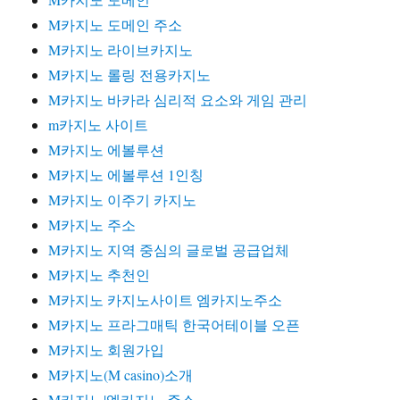
M카지노 도메인 주소
M카지노 라이브카지노
M카지노 롤링 전용카지노
M카지노 바카라 심리적 요소와 게임 관리
m카지노 사이트
M카지노 에볼루션
M카지노 에볼루션 1인칭
M카지노 이주기 카지노
M카지노 주소
M카지노 지역 중심의 글로벌 공급업체
M카지노 추천인
M카지노 카지노사이트 엠카지노주소
M카지노 프라그매틱 한국어테이블 오픈
M카지노 회원가입
M카지노(M casino)소개
M카지노|엠카지노 주소