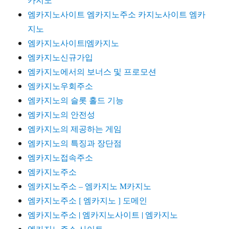
엠카지노사이트 엠카지노주소 카지노사이트 엠카
지노
엠카지노사이트|엠카지노
엠카지노신규가입
엠카지노에서의 보너스 및 프로모션
엠카지노우회주소
엠카지노의 슬롯 홀드 기능
엠카지노의 안전성
엠카지노의 제공하는 게임
엠카지노의 특징과 장단점
엠카지노접속주소
엠카지노주소
엠카지노주소 – 엠카지노 M카지노
엠카지노주소 [ 엠카지노 ] 도메인
엠카지노주소 | 엠카지노사이트 | 엠카지노
엠카지노주소 사이트