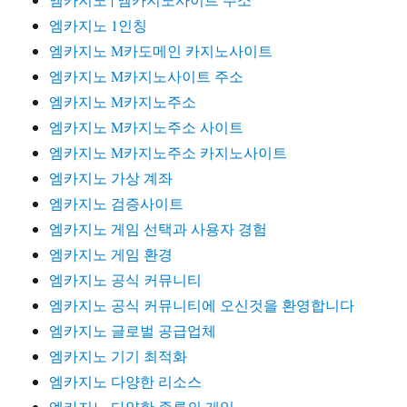
엠카지노 1인칭
엠카지노 M카도메인 카지노사이트
엠카지노 M카지노사이트 주소
엠카지노 M카지노주소
엠카지노 M카지노주소 사이트
엠카지노 M카지노주소 카지노사이트
엠카지노 가상 계좌
엠카지노 검증사이트
엠카지노 게임 선택과 사용자 경험
엠카지노 게임 환경
엠카지노 공식 커뮤니티
엠카지노 공식 커뮤니티에 오신것을 환영합니다
엠카지노 글로벌 공급업체
엠카지노 기기 최적화
엠카지노 다양한 리소스
엠카지노 다양한 종류의 게임