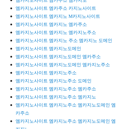
엠카지노사이트 엠카주소 카지노사이트
엠카지노사이트 엠카지노 M카지노사이트
엠카지노사이트 엠카지노 엠카주소
엠카지노사이트 엠카지노 엠카지노주소
엠카지노사이트 엠카지노 주소 엠카지노 도메인
엠카지노사이트 엠카지노도메인
엠카지노사이트 엠카지노도메인 엠카주소
엠카지노사이트 엠카지노도메인 엠카지노주소
엠카지노사이트 엠카지노주소
엠카지노사이트 엠카지노주소 도메인
엠카지노사이트 엠카지노주소 엠카주소
엠카지노사이트 엠카지노주소 엠카지노
엠카지노사이트 엠카지노주소 엠카지노도메인 엠
카주소
엠카지노사이트 엠카지노주소 엠카지노도메인 엠
카지노