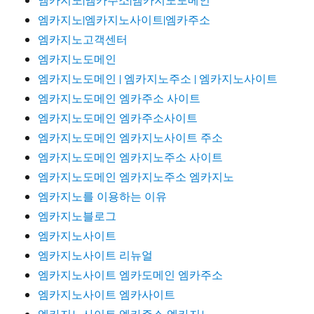
엠카지노|엠카지노사이트|엠카주소
엠카지노고객센터
엠카지노도메인
엠카지노도메인 | 엠카지노주소 | 엠카지노사이트
엠카지노도메인 엠카주소 사이트
엠카지노도메인 엠카주소사이트
엠카지노도메인 엠카지노사이트 주소
엠카지노도메인 엠카지노주소 사이트
엠카지노도메인 엠카지노주소 엠카지노
엠카지노를 이용하는 이유
엠카지노블로그
엠카지노사이트
엠카지노사이트 리뉴얼
엠카지노사이트 엠카도메인 엠카주소
엠카지노사이트 엠카사이트
엠카지노사이트 엠카주소 엠카지노