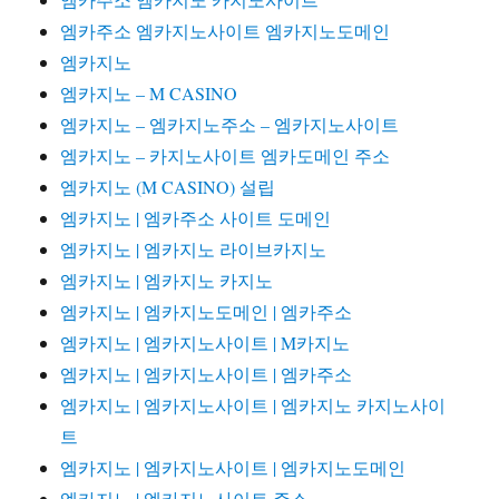
엠카주소 엠카지노사이트 엠카지노도메인
엠카지노
엠카지노 – M CASINO
엠카지노 – 엠카지노주소 – 엠카지노사이트
엠카지노 – 카지노사이트 엠카도메인 주소
엠카지노 (M CASINO) 설립
엠카지노 | 엠카주소 사이트 도메인
엠카지노 | 엠카지노 라이브카지노
엠카지노 | 엠카지노 카지노
엠카지노 | 엠카지노도메인 | 엠카주소
엠카지노 | 엠카지노사이트 | M카지노
엠카지노 | 엠카지노사이트 | 엠카주소
엠카지노 | 엠카지노사이트 | 엠카지노 카지노사이
트
엠카지노 | 엠카지노사이트 | 엠카지노도메인
엠카지노 | 엠카지노사이트 주소