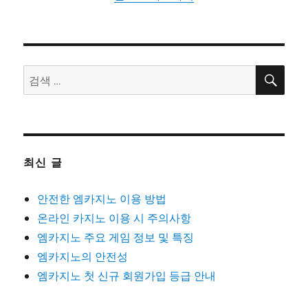
검
검
색
색:
최신 글
안전한 엠카지노 이용 방법
온라인 카지노 이용 시 주의사항
엠카지노 주요 게임 정보 및 특징
엠카지노의 안전성
엠카지노 첫 신규 회원가입 등급 안내