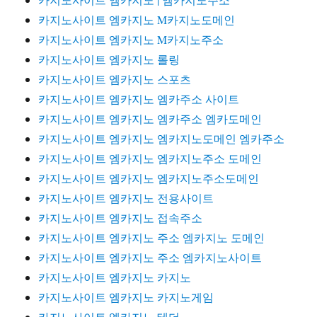
카지노사이트 엠카지노 M카지노도메인
카지노사이트 엠카지노 M카지노주소
카지노사이트 엠카지노 롤링
카지노사이트 엠카지노 스포츠
카지노사이트 엠카지노 엠카주소 사이트
카지노사이트 엠카지노 엠카주소 엠카도메인
카지노사이트 엠카지노 엠카지노도메인 엠카주소
카지노사이트 엠카지노 엠카지노주소 도메인
카지노사이트 엠카지노 엠카지노주소도메인
카지노사이트 엠카지노 전용사이트
카지노사이트 엠카지노 접속주소
카지노사이트 엠카지노 주소 엠카지노 도메인
카지노사이트 엠카지노 주소 엠카지노사이트
카지노사이트 엠카지노 카지노
카지노사이트 엠카지노 카지노게임
카지노사이트 엠카지노 테더