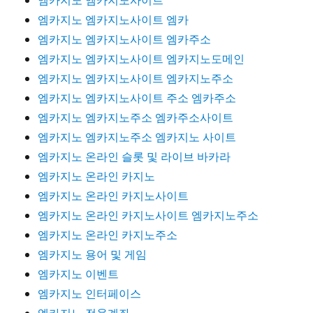
엠카지노 엠카지노사이트 엠카
엠카지노 엠카지노사이트 엠카주소
엠카지노 엠카지노사이트 엠카지노도메인
엠카지노 엠카지노사이트 엠카지노주소
엠카지노 엠카지노사이트 주소 엠카주소
엠카지노 엠카지노주소 엠카주소사이트
엠카지노 엠카지노주소 엠카지노 사이트
엠카지노 온라인 슬롯 및 라이브 바카라
엠카지노 온라인 카지노
엠카지노 온라인 카지노사이트
엠카지노 온라인 카지노사이트 엠카지노주소
엠카지노 온라인 카지노주소
엠카지노 용어 및 게임
엠카지노 이벤트
엠카지노 인터페이스
엠카지노 전용계좌