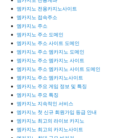
엠카지노 전용카지노사이트
엠카지노 접속주소
엠카지노 주소
엠카지노 주소 도메인
엠카지노 주소 사이트 도메인
엠카지노 주소 엠카지노 도메인
엠카지노 주소 엠카지노 사이트
엠카지노 주소 엠카지노 사이트 도메인
엠카지노 주소 엠카지노사이트
엠카지노 주요 게임 정보 및 특징
엠카지노 주요 특징
엠카지노 지속적인 서비스
엠카지노 첫 신규 회원가입 등급 안내
엠카지노 최고의 라이브 카지노
엠카지노 최고의 카지노사이트
엠카지노 최대 규모 바카라