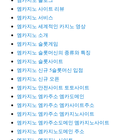
엠카지노 사이트 리뷰
엠카지노 서비스
엠카지노 세계적인 카지노 영상
엠카지노 소개
엠카지노 슬롯게임
엠카지노 슬롯머신의 종류와 특징
엠카지노 슬롯사이트
엠카지노 신규 5슬롯머신 입점
엠카지노 신규 오픈
엠카지노 안전사이트 토토사이트
엠카지노 엠카주소 엠카도메인
엠카지노 엠카주소 엠카사이트주소
엠카지노 엠카주소 엠카지노사이트
엠카지노 엠카주소도메인 엠카지노사이트
엠카지노 엠카지노도메인 주소
엠카지노 엠카지노사이트