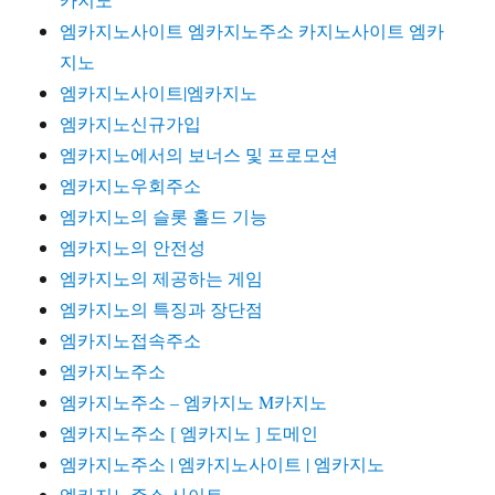
엠카지노사이트 엠카지노주소 카지노사이트 엠카
지노
엠카지노사이트|엠카지노
엠카지노신규가입
엠카지노에서의 보너스 및 프로모션
엠카지노우회주소
엠카지노의 슬롯 홀드 기능
엠카지노의 안전성
엠카지노의 제공하는 게임
엠카지노의 특징과 장단점
엠카지노접속주소
엠카지노주소
엠카지노주소 – 엠카지노 M카지노
엠카지노주소 [ 엠카지노 ] 도메인
엠카지노주소 | 엠카지노사이트 | 엠카지노
엠카지노주소 사이트