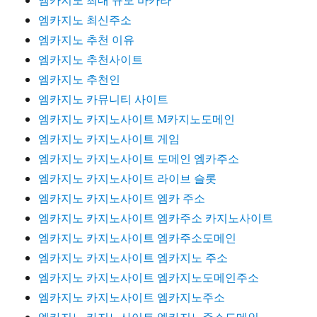
엠카지노 최신주소
엠카지노 추천 이유
엠카지노 추천사이트
엠카지노 추천인
엠카지노 카뮤니티 사이트
엠카지노 카지노사이트 M카지노도메인
엠카지노 카지노사이트 게임
엠카지노 카지노사이트 도메인 엠카주소
엠카지노 카지노사이트 라이브 슬롯
엠카지노 카지노사이트 엠카 주소
엠카지노 카지노사이트 엠카주소 카지노사이트
엠카지노 카지노사이트 엠카주소도메인
엠카지노 카지노사이트 엠카지노 주소
엠카지노 카지노사이트 엠카지노도메인주소
엠카지노 카지노사이트 엠카지노주소
엠카지노 카지노사이트 엠카지노주소도메인