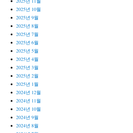
2025년 11월
2025년 10월
2025년 9월
2025년 8월
2025년 7월
2025년 6월
2025년 5월
2025년 4월
2025년 3월
2025년 2월
2025년 1월
2024년 12월
2024년 11월
2024년 10월
2024년 9월
2024년 8월