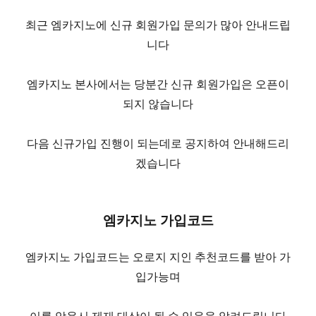
최근 엠카지노에 신규 회원가입 문의가 많아 안내드립
니다
엠카지노 본사에서는 당분간 신규 회원가입은 오픈이
되지 않습니다
다음 신규가입 진행이 되는데로 공지하여 안내해드리
겠습니다
엠카지노 가입코드
엠카지노 가입코드는 오로지 지인 추천코드를 받아 가
입가능며
이를 악용시 제재 대상이 될 수 있음을 알려드립니다