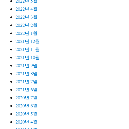
2022년 5월
2022년 4월
2022년 3월
2022년 2월
2022년 1월
2021년 12월
2021년 11월
2021년 10월
2021년 9월
2021년 8월
2021년 7월
2021년 6월
2020년 7월
2020년 6월
2020년 5월
2020년 4월