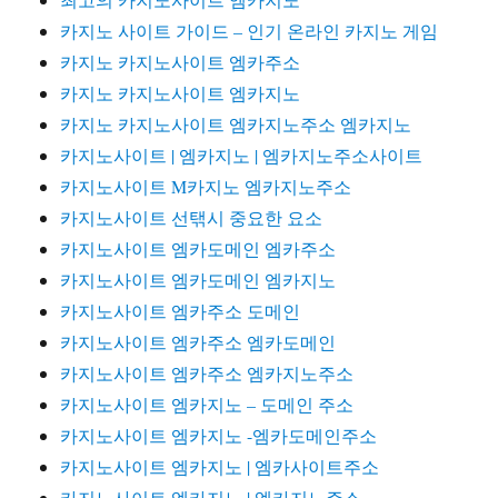
카지노 사이트 가이드 – 인기 온라인 카지노 게임
카지노 카지노사이트 엠카주소
카지노 카지노사이트 엠카지노
카지노 카지노사이트 엠카지노주소 엠카지노
카지노사이트 | 엠카지노 | 엠카지노주소사이트
카지노사이트 M카지노 엠카지노주소
카지노사이트 선탞시 중요한 요소
카지노사이트 엠카도메인 엠카주소
카지노사이트 엠카도메인 엠카지노
카지노사이트 엠카주소 도메인
카지노사이트 엠카주소 엠카도메인
카지노사이트 엠카주소 엠카지노주소
카지노사이트 엠카지노 – 도메인 주소
카지노사이트 엠카지노 -엠카도메인주소
카지노사이트 엠카지노 | 엠카사이트주소
카지노사이트 엠카지노 | 엠카지노주소