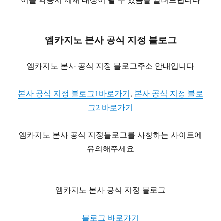
엠카지노 본사 공식 지정 블로그
엠카지노 본사 공식 지정 블로그주소 안내입니다
본사 공식 지정 블로그1바로가기
,
본사 공식 지정 블로
그2 바로가기
엠카지노 본사 공식 지정블로그를 사칭하는 사이트에
유의해주세요
-엠카지노 본사 공식 지정 블로그-
블로그 바로가기