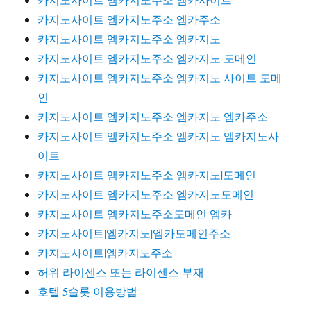
카지노사이트 엠카지노주소 엠카주소
카지노사이트 엠카지노주소 엠카지노
카지노사이트 엠카지노주소 엠카지노 도메인
카지노사이트 엠카지노주소 엠카지노 사이트 도메
인
카지노사이트 엠카지노주소 엠카지노 엠카주소
카지노사이트 엠카지노주소 엠카지노 엠카지노사
이트
카지노사이트 엠카지노주소 엠카지노|도메인
카지노사이트 엠카지노주소 엠카지노도메인
카지노사이트 엠카지노주소도메인 엠카
카지노사이트|엠카지노|엠카도메인주소
카지노사이트|엠카지노주소
허위 라이센스 또는 라이센스 부재
호텔 5슬롯 이용방법