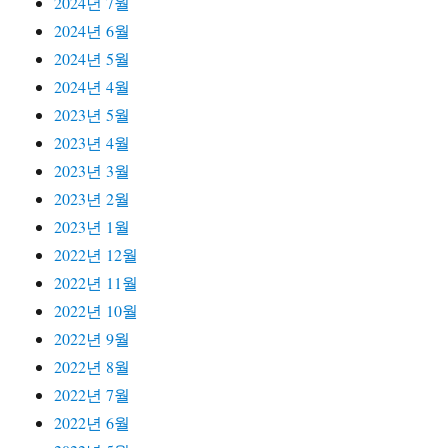
2024년 7월
2024년 6월
2024년 5월
2024년 4월
2023년 5월
2023년 4월
2023년 3월
2023년 2월
2023년 1월
2022년 12월
2022년 11월
2022년 10월
2022년 9월
2022년 8월
2022년 7월
2022년 6월