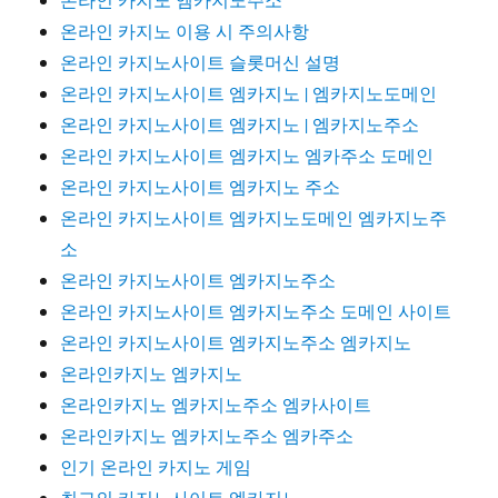
온라인 카지노 이용 시 주의사항
온라인 카지노사이트 슬롯머신 설명
온라인 카지노사이트 엠카지노 | 엠카지노도메인
온라인 카지노사이트 엠카지노 | 엠카지노주소
온라인 카지노사이트 엠카지노 엠카주소 도메인
온라인 카지노사이트 엠카지노 주소
온라인 카지노사이트 엠카지노도메인 엠카지노주
소
온라인 카지노사이트 엠카지노주소
온라인 카지노사이트 엠카지노주소 도메인 사이트
온라인 카지노사이트 엠카지노주소 엠카지노
온라인카지노 엠카지노
온라인카지노 엠카지노주소 엠카사이트
온라인카지노 엠카지노주소 엠카주소
인기 온라인 카지노 게임
최고의 카지노사이트 엠카지노