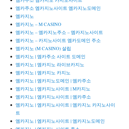
엠카주소 엠카지노사이트 엠카지노도메인
엠카지노
엠카지노 – M CASINO
엠카지노 – 엠카지노주소 – 엠카지노사이트
엠카지노 – 카지노사이트 엠카도메인 주소
엠카지노 (M CASINO) 설립
엠카지노 | 엠카주소 사이트 도메인
엠카지노 | 엠카지노 라이브카지노
엠카지노 | 엠카지노 카지노
엠카지노 | 엠카지노도메인 | 엠카주소
엠카지노 | 엠카지노사이트 | M카지노
엠카지노 | 엠카지노사이트 | 엠카주소
엠카지노 | 엠카지노사이트 | 엠카지노 카지노사이
트
엠카지노 | 엠카지노사이트 | 엠카지노도메인
엠카지노 | 엠카지노사이트 주소