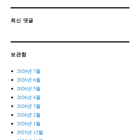
최신 댓글
보관함
2026년 7월
2026년 6월
2026년 5월
2026년 4월
2026년 3월
2026년 2월
2026년 1월
2025년 12월