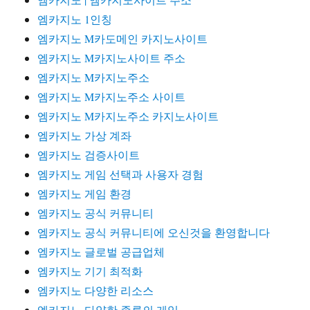
엠카지노 1인칭
엠카지노 M카도메인 카지노사이트
엠카지노 M카지노사이트 주소
엠카지노 M카지노주소
엠카지노 M카지노주소 사이트
엠카지노 M카지노주소 카지노사이트
엠카지노 가상 계좌
엠카지노 검증사이트
엠카지노 게임 선택과 사용자 경험
엠카지노 게임 환경
엠카지노 공식 커뮤니티
엠카지노 공식 커뮤니티에 오신것을 환영합니다
엠카지노 글로벌 공급업체
엠카지노 기기 최적화
엠카지노 다양한 리소스
엠카지노 다양한 종류의 게임