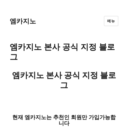
엠카지노
메뉴
엠카지노 본사 공식 지정 블로
그
엠카지노 본사 공식 지정 블로
그
현재 엠카지노는 추천인 회원만 가입가능합
니다