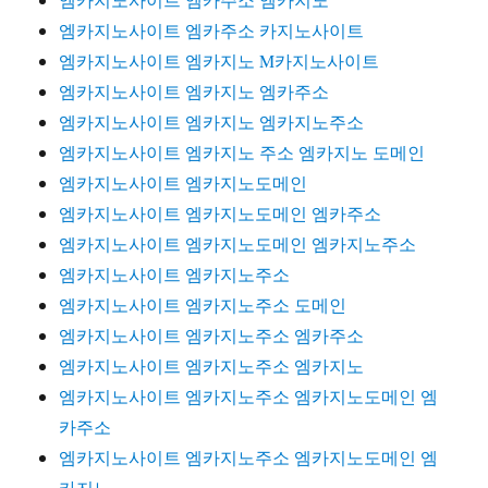
엠카지노사이트 엠카주소 카지노사이트
엠카지노사이트 엠카지노 M카지노사이트
엠카지노사이트 엠카지노 엠카주소
엠카지노사이트 엠카지노 엠카지노주소
엠카지노사이트 엠카지노 주소 엠카지노 도메인
엠카지노사이트 엠카지노도메인
엠카지노사이트 엠카지노도메인 엠카주소
엠카지노사이트 엠카지노도메인 엠카지노주소
엠카지노사이트 엠카지노주소
엠카지노사이트 엠카지노주소 도메인
엠카지노사이트 엠카지노주소 엠카주소
엠카지노사이트 엠카지노주소 엠카지노
엠카지노사이트 엠카지노주소 엠카지노도메인 엠
카주소
엠카지노사이트 엠카지노주소 엠카지노도메인 엠
카지노