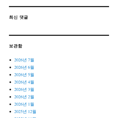
최신 댓글
보관함
2026년 7월
2026년 6월
2026년 5월
2026년 4월
2026년 3월
2026년 2월
2026년 1월
2025년 12월