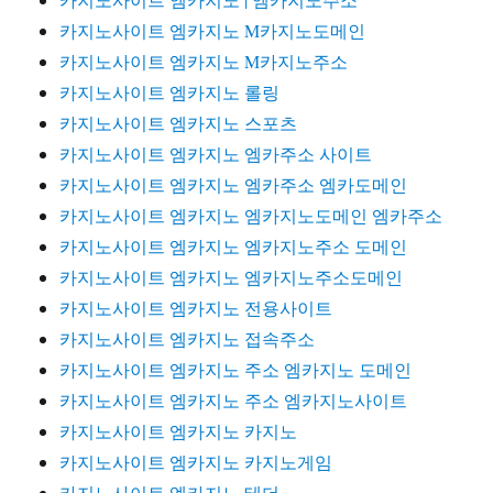
카지노사이트 엠카지노 M카지노도메인
카지노사이트 엠카지노 M카지노주소
카지노사이트 엠카지노 롤링
카지노사이트 엠카지노 스포츠
카지노사이트 엠카지노 엠카주소 사이트
카지노사이트 엠카지노 엠카주소 엠카도메인
카지노사이트 엠카지노 엠카지노도메인 엠카주소
카지노사이트 엠카지노 엠카지노주소 도메인
카지노사이트 엠카지노 엠카지노주소도메인
카지노사이트 엠카지노 전용사이트
카지노사이트 엠카지노 접속주소
카지노사이트 엠카지노 주소 엠카지노 도메인
카지노사이트 엠카지노 주소 엠카지노사이트
카지노사이트 엠카지노 카지노
카지노사이트 엠카지노 카지노게임
카지노사이트 엠카지노 테더