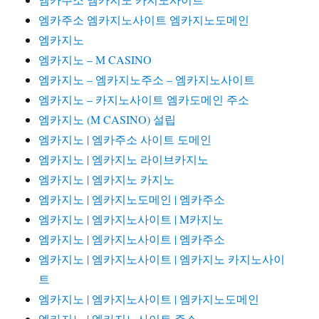
엠카주소 엠카지노사이트 엠카지노도메인
엠카지노
엠카지노 – M CASINO
엠카지노 – 엠카지노주소 – 엠카지노사이트
엠카지노 – 카지노사이트 엠카도메인 주소
엠카지노 (M CASINO) 설립
엠카지노 | 엠카주소 사이트 도메인
엠카지노 | 엠카지노 라이브카지노
엠카지노 | 엠카지노 카지노
엠카지노 | 엠카지노도메인 | 엠카주소
엠카지노 | 엠카지노사이트 | M카지노
엠카지노 | 엠카지노사이트 | 엠카주소
엠카지노 | 엠카지노사이트 | 엠카지노 카지노사이
트
엠카지노 | 엠카지노사이트 | 엠카지노도메인
엠카지노 | 엠카지노사이트 주소