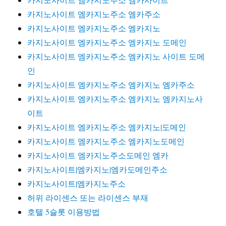
카지노사이트 엠카지노주소 엠카주소
카지노사이트 엠카지노주소 엠카지노
카지노사이트 엠카지노주소 엠카지노 도메인
카지노사이트 엠카지노주소 엠카지노 사이트 도메
인
카지노사이트 엠카지노주소 엠카지노 엠카주소
카지노사이트 엠카지노주소 엠카지노 엠카지노사
이트
카지노사이트 엠카지노주소 엠카지노|도메인
카지노사이트 엠카지노주소 엠카지노도메인
카지노사이트 엠카지노주소도메인 엠카
카지노사이트|엠카지노|엠카도메인주소
카지노사이트|엠카지노주소
허위 라이센스 또는 라이센스 부재
호텔 5슬롯 이용방법