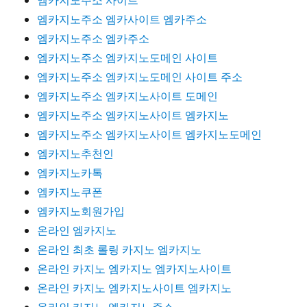
엠카지노주소 엠카사이트 엠카주소
엠카지노주소 엠카주소
엠카지노주소 엠카지노도메인 사이트
엠카지노주소 엠카지노도메인 사이트 주소
엠카지노주소 엠카지노사이트 도메인
엠카지노주소 엠카지노사이트 엠카지노
엠카지노주소 엠카지노사이트 엠카지노도메인
엠카지노추천인
엠카지노카톡
엠카지노쿠폰
엠카지노회원가입
온라인 엠카지노
온라인 최초 롤링 카지노 엠카지노
온라인 카지노 엠카지노 엠카지노사이트
온라인 카지노 엠카지노사이트 엠카지노
온라인 카지노 엠카지노주소