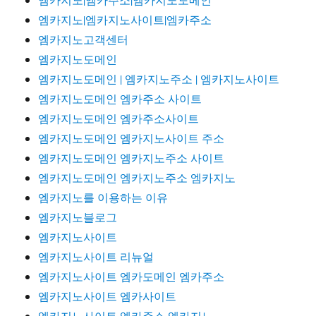
엠카지노|엠카지노사이트|엠카주소
엠카지노고객센터
엠카지노도메인
엠카지노도메인 | 엠카지노주소 | 엠카지노사이트
엠카지노도메인 엠카주소 사이트
엠카지노도메인 엠카주소사이트
엠카지노도메인 엠카지노사이트 주소
엠카지노도메인 엠카지노주소 사이트
엠카지노도메인 엠카지노주소 엠카지노
엠카지노를 이용하는 이유
엠카지노블로그
엠카지노사이트
엠카지노사이트 리뉴얼
엠카지노사이트 엠카도메인 엠카주소
엠카지노사이트 엠카사이트
엠카지노사이트 엠카주소 엠카지노