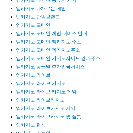
엠카지노 다채로운 게임
엠카지노 단일브랜드
엠카지노 도메인
엠카지노 도메인 게임 서비스 안내
엠카지노 도메인 엠카지노 주소
엠카지노 도메인 엠카지노주소
엠카지노 도메인 카지노사이트 엠카주소
엠카지노 등급별 추가입금서비스
엠카지노 라이브
엠카지노 라이브 카지노
엠카지노 라이브 카지노 게임
엠카지노 라이브카지노
엠카지노 라이브카지노 게임
엠카지노 라이브카지노 및 슬롯
엠카지노 런칭
엠카지노 리뉴얼