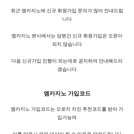
최근 엠카지노에 신규 회원가입 문의가 많아 안내드립
니다
엠카지노 본사에서는 당분간 신규 회원가입은 오픈이
되지 않습니다
다음 신규가입 진행이 되는데로 공지하여 안내해드리
겠습니다
엠카지노 가입코드
엠카지노 가입코드는 오로지 지인 추천코드를 받아 가
입가능며
이를 악용시 제재 대상이 될 수 있음을 알려드립니다