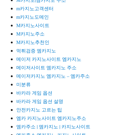
m카지노고객센터
m카지노도메인
M카지노사이트
M카지노주소
M카지노추천인
먹튀검증 엠카지노
메이저 카지노사이트 엠카지노
메이저사이트 엠카지노 주소
메이저카지노 엠카지노 – 엠카주소
미분류
바카라 게임 옵션
바카라 게임 옵션 설명
안전카지노 고르는 팁
엠카 카지노사이트 엠카지노주소
엠카주소 | 엠카지노 | 카지노사이트
엠카주소 엠카지노 카지노사이트