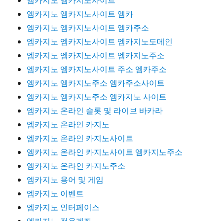
엠카지노 엠카지노사이트 엠카
엠카지노 엠카지노사이트 엠카주소
엠카지노 엠카지노사이트 엠카지노도메인
엠카지노 엠카지노사이트 엠카지노주소
엠카지노 엠카지노사이트 주소 엠카주소
엠카지노 엠카지노주소 엠카주소사이트
엠카지노 엠카지노주소 엠카지노 사이트
엠카지노 온라인 슬롯 및 라이브 바카라
엠카지노 온라인 카지노
엠카지노 온라인 카지노사이트
엠카지노 온라인 카지노사이트 엠카지노주소
엠카지노 온라인 카지노주소
엠카지노 용어 및 게임
엠카지노 이벤트
엠카지노 인터페이스
엠카지노 전용계좌