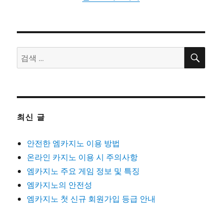
검
검
색
색:
최신 글
안전한 엠카지노 이용 방법
온라인 카지노 이용 시 주의사항
엠카지노 주요 게임 정보 및 특징
엠카지노의 안전성
엠카지노 첫 신규 회원가입 등급 안내