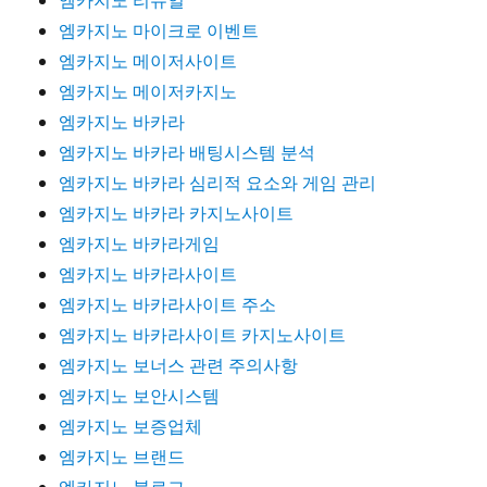
엠카지노 마이크로 이벤트
엠카지노 메이저사이트
엠카지노 메이저카지노
엠카지노 바카라
엠카지노 바카라 배팅시스템 분석
엠카지노 바카라 심리적 요소와 게임 관리
엠카지노 바카라 카지노사이트
엠카지노 바카라게임
엠카지노 바카라사이트
엠카지노 바카라사이트 주소
엠카지노 바카라사이트 카지노사이트
엠카지노 보너스 관련 주의사항
엠카지노 보안시스템
엠카지노 보증업체
엠카지노 브랜드
엠카지노 블로그