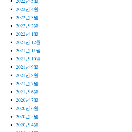
2022년 5월
2022년 4월
2022년 3월
2022년 2월
2022년 1월
2021년 12월
2021년 11월
2021년 10월
2021년 9월
2021년 8월
2021년 7월
2021년 6월
2020년 7월
2020년 6월
2020년 5월
2020년 4월