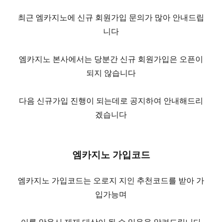
최근 엠카지노에 신규 회원가입 문의가 많아 안내드립
니다
엠카지노 본사에서는 당분간 신규 회원가입은 오픈이
되지 않습니다
다음 신규가입 진행이 되는데로 공지하여 안내해드리
겠습니다
엠카지노 가입코드
엠카지노 가입코드는 오로지 지인 추천코드를 받아 가
입가능며
이를 악용시 제재 대상이 될 수 있음을 알려드립니다