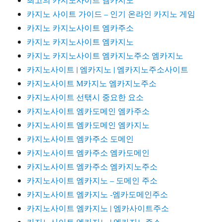
카지노 사이트 가이드 – 인기 온라인 카지노 게임
카지노 카지노사이트 엠카주소
카지노 카지노사이트 엠카지노
카지노 카지노사이트 엠카지노주소 엠카지노
카지노사이트 | 엠카지노 | 엠카지노주소사이트
카지노사이트 M카지노 엠카지노주소
카지노사이트 선탞시 중요한 요소
카지노사이트 엠카도메인 엠카주소
카지노사이트 엠카도메인 엠카지노
카지노사이트 엠카주소 도메인
카지노사이트 엠카주소 엠카도메인
카지노사이트 엠카주소 엠카지노주소
카지노사이트 엠카지노 – 도메인 주소
카지노사이트 엠카지노 -엠카도메인주소
카지노사이트 엠카지노 | 엠카사이트주소
카지노사이트 엠카지노 | 엠카지노주소