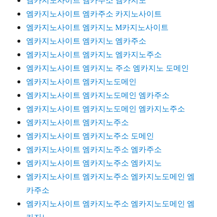
엠카지노사이트 엠카주소 카지노사이트
엠카지노사이트 엠카지노 M카지노사이트
엠카지노사이트 엠카지노 엠카주소
엠카지노사이트 엠카지노 엠카지노주소
엠카지노사이트 엠카지노 주소 엠카지노 도메인
엠카지노사이트 엠카지노도메인
엠카지노사이트 엠카지노도메인 엠카주소
엠카지노사이트 엠카지노도메인 엠카지노주소
엠카지노사이트 엠카지노주소
엠카지노사이트 엠카지노주소 도메인
엠카지노사이트 엠카지노주소 엠카주소
엠카지노사이트 엠카지노주소 엠카지노
엠카지노사이트 엠카지노주소 엠카지노도메인 엠
카주소
엠카지노사이트 엠카지노주소 엠카지노도메인 엠
카지노