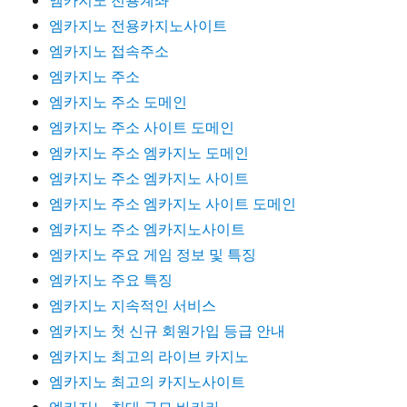
엠카지노 전용카지노사이트
엠카지노 접속주소
엠카지노 주소
엠카지노 주소 도메인
엠카지노 주소 사이트 도메인
엠카지노 주소 엠카지노 도메인
엠카지노 주소 엠카지노 사이트
엠카지노 주소 엠카지노 사이트 도메인
엠카지노 주소 엠카지노사이트
엠카지노 주요 게임 정보 및 특징
엠카지노 주요 특징
엠카지노 지속적인 서비스
엠카지노 첫 신규 회원가입 등급 안내
엠카지노 최고의 라이브 카지노
엠카지노 최고의 카지노사이트
엠카지노 최대 규모 바카라