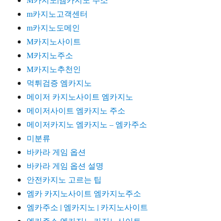
m카지노고객센터
m카지노도메인
M카지노사이트
M카지노주소
M카지노추천인
먹튀검증 엠카지노
메이저 카지노사이트 엠카지노
메이저사이트 엠카지노 주소
메이저카지노 엠카지노 – 엠카주소
미분류
바카라 게임 옵션
바카라 게임 옵션 설명
안전카지노 고르는 팁
엠카 카지노사이트 엠카지노주소
엠카주소 | 엠카지노 | 카지노사이트
엠카주소 엠카지노 카지노사이트