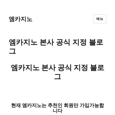
엠카지노
메뉴
엠카지노 본사 공식 지정 블로
그
엠카지노 본사 공식 지정 블로
그
현재 엠카지노는 추천인 회원만 가입가능합
니다