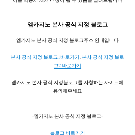
엠카지노 본사 공식 지정 블로그
엠카지노 본사 공식 지정 블로그주소 안내입니다
본사 공식 지정 블로그1바로가기
,
본사 공식 지정 블로
그2 바로가기
엠카지노 본사 공식 지정블로그를 사칭하는 사이트에
유의해주세요
-엠카지노 본사 공식 지정 블로그-
블로그 바로가기