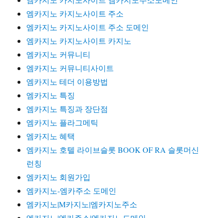
엠카지노 카지노사이트 주소
엠카지노 카지노사이트 주소 도메인
엠카지노 카지노사이트 카지노
엠카지노 커뮤니티
엠카지노 커뮤니티사이트
엠카지노 테더 이용방법
엠카지노 특징
엠카지노 특징과 장단점
엠카지노 플라그메틱
엠카지노 혜택
엠카지노 호텔 라이브슬롯 BOOK OF RA 슬롯머신
런칭
엠카지노 회원가입
엠카지노-엠카주소 도메인
엠카지노|M카지노|엠카지노주소
엠카지노|엠카주소|엠카지노도메인