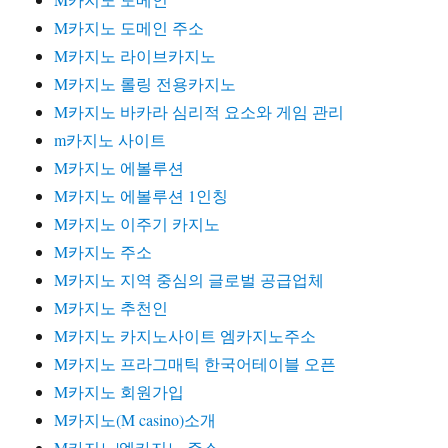
M카지노 도메인 주소
M카지노 라이브카지노
M카지노 롤링 전용카지노
M카지노 바카라 심리적 요소와 게임 관리
m카지노 사이트
M카지노 에볼루션
M카지노 에볼루션 1인칭
M카지노 이주기 카지노
M카지노 주소
M카지노 지역 중심의 글로벌 공급업체
M카지노 추천인
M카지노 카지노사이트 엠카지노주소
M카지노 프라그매틱 한국어테이블 오픈
M카지노 회원가입
M카지노(M casino)소개
M카지노|엠카지노 주소