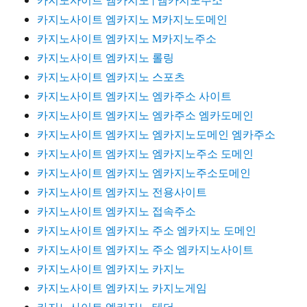
카지노사이트 엠카지노 M카지노도메인
카지노사이트 엠카지노 M카지노주소
카지노사이트 엠카지노 롤링
카지노사이트 엠카지노 스포츠
카지노사이트 엠카지노 엠카주소 사이트
카지노사이트 엠카지노 엠카주소 엠카도메인
카지노사이트 엠카지노 엠카지노도메인 엠카주소
카지노사이트 엠카지노 엠카지노주소 도메인
카지노사이트 엠카지노 엠카지노주소도메인
카지노사이트 엠카지노 전용사이트
카지노사이트 엠카지노 접속주소
카지노사이트 엠카지노 주소 엠카지노 도메인
카지노사이트 엠카지노 주소 엠카지노사이트
카지노사이트 엠카지노 카지노
카지노사이트 엠카지노 카지노게임
카지노사이트 엠카지노 테더