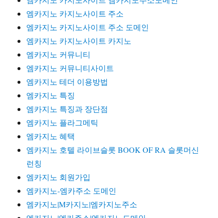
엠카지노 카지노사이트 주소
엠카지노 카지노사이트 주소 도메인
엠카지노 카지노사이트 카지노
엠카지노 커뮤니티
엠카지노 커뮤니티사이트
엠카지노 테더 이용방법
엠카지노 특징
엠카지노 특징과 장단점
엠카지노 플라그메틱
엠카지노 혜택
엠카지노 호텔 라이브슬롯 BOOK OF RA 슬롯머신
런칭
엠카지노 회원가입
엠카지노-엠카주소 도메인
엠카지노|M카지노|엠카지노주소
엠카지노|엠카주소|엠카지노도메인