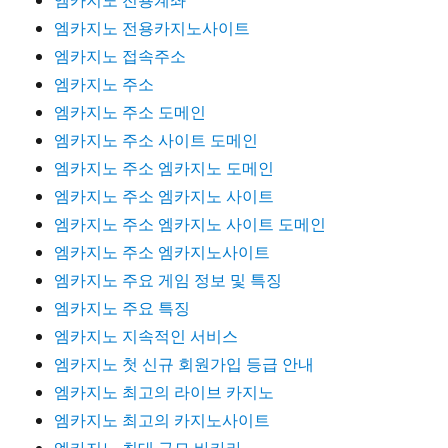
엠카지노 전용카지노사이트
엠카지노 접속주소
엠카지노 주소
엠카지노 주소 도메인
엠카지노 주소 사이트 도메인
엠카지노 주소 엠카지노 도메인
엠카지노 주소 엠카지노 사이트
엠카지노 주소 엠카지노 사이트 도메인
엠카지노 주소 엠카지노사이트
엠카지노 주요 게임 정보 및 특징
엠카지노 주요 특징
엠카지노 지속적인 서비스
엠카지노 첫 신규 회원가입 등급 안내
엠카지노 최고의 라이브 카지노
엠카지노 최고의 카지노사이트
엠카지노 최대 규모 바카라