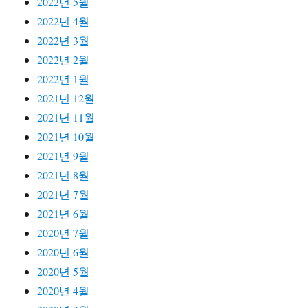
2022년 5월
2022년 4월
2022년 3월
2022년 2월
2022년 1월
2021년 12월
2021년 11월
2021년 10월
2021년 9월
2021년 8월
2021년 7월
2021년 6월
2020년 7월
2020년 6월
2020년 5월
2020년 4월