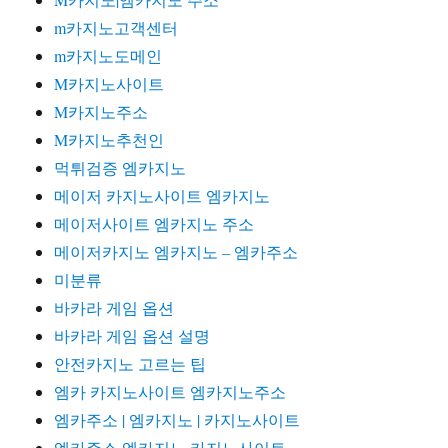
m카지노고객센터
m카지노도메인
M카지노사이트
M카지노주소
M카지노추천인
먹튀검증 엠카지노
메이저 카지노사이트 엠카지노
메이저사이트 엠카지노 주소
메이저카지노 엠카지노 – 엠카주소
미분류
바카라 게임 옵션
바카라 게임 옵션 설명
안전카지노 고르는 팁
엠카 카지노사이트 엠카지노주소
엠카주소 | 엠카지노 | 카지노사이트
엠카주소 엠카지노 카지노사이트