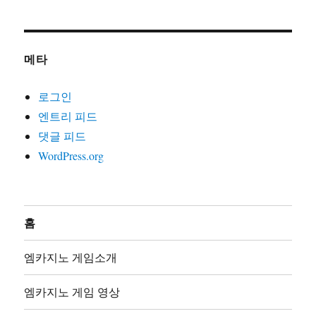
메타
로그인
엔트리 피드
댓글 피드
WordPress.org
홈
엠카지노 게임소개
엠카지노 게임 영상