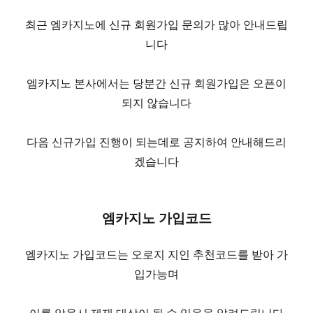
최근 엠카지노에 신규 회원가입 문의가 많아 안내드립
니다
엠카지노 본사에서는 당분간 신규 회원가입은 오픈이
되지 않습니다
다음 신규가입 진행이 되는데로 공지하여 안내해드리
겠습니다
엠카지노 가입코드
엠카지노 가입코드는 오로지 지인 추천코드를 받아 가
입가능며
이를 악용시 제재 대상이 될 수 있음을 알려드립니다