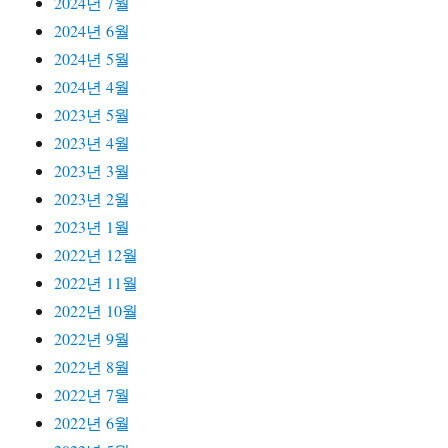
2024년 7월
2024년 6월
2024년 5월
2024년 4월
2023년 5월
2023년 4월
2023년 3월
2023년 2월
2023년 1월
2022년 12월
2022년 11월
2022년 10월
2022년 9월
2022년 8월
2022년 7월
2022년 6월