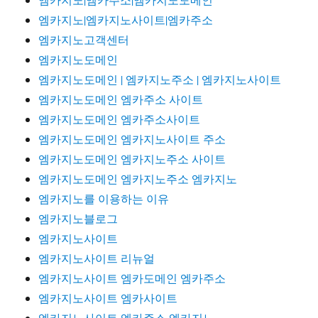
엠카지노|엠카지노사이트|엠카주소
엠카지노고객센터
엠카지노도메인
엠카지노도메인 | 엠카지노주소 | 엠카지노사이트
엠카지노도메인 엠카주소 사이트
엠카지노도메인 엠카주소사이트
엠카지노도메인 엠카지노사이트 주소
엠카지노도메인 엠카지노주소 사이트
엠카지노도메인 엠카지노주소 엠카지노
엠카지노를 이용하는 이유
엠카지노블로그
엠카지노사이트
엠카지노사이트 리뉴얼
엠카지노사이트 엠카도메인 엠카주소
엠카지노사이트 엠카사이트
엠카지노사이트 엠카주소 엠카지노