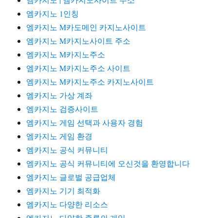
엠카지노 1인칭
엠카지노 M카도메인 카지노사이트
엠카지노 M카지노사이트 주소
엠카지노 M카지노주소
엠카지노 M카지노주소 사이트
엠카지노 M카지노주소 카지노사이트
엠카지노 가상 계좌
엠카지노 검증사이트
엠카지노 게임 선택과 사용자 경험
엠카지노 게임 환경
엠카지노 공식 커뮤니티
엠카지노 공식 커뮤니티에 오신것을 환영합니다
엠카지노 글로벌 공급업체
엠카지노 기기 최적화
엠카지노 다양한 리소스
엠카지노 다양한 종류의 게임