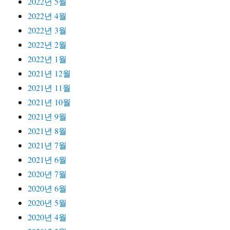
2022년 5월
2022년 4월
2022년 3월
2022년 2월
2022년 1월
2021년 12월
2021년 11월
2021년 10월
2021년 9월
2021년 8월
2021년 7월
2021년 6월
2020년 7월
2020년 6월
2020년 5월
2020년 4월