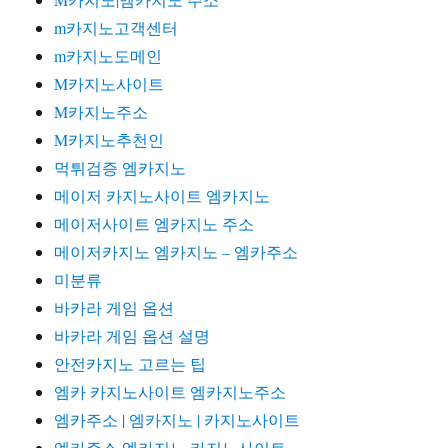
m카지노고객센터
m카지노도메인
M카지노사이트
M카지노주소
M카지노추천인
먹튀검증 엠카지노
메이저 카지노사이트 엠카지노
메이저사이트 엠카지노 주소
메이저카지노 엠카지노 – 엠카주소
미분류
바카라 게임 옵션
바카라 게임 옵션 설명
안전카지노 고르는 팁
엠카 카지노사이트 엠카지노주소
엠카주소 | 엠카지노 | 카지노사이트
엠카주소 엠카지노 카지노사이트