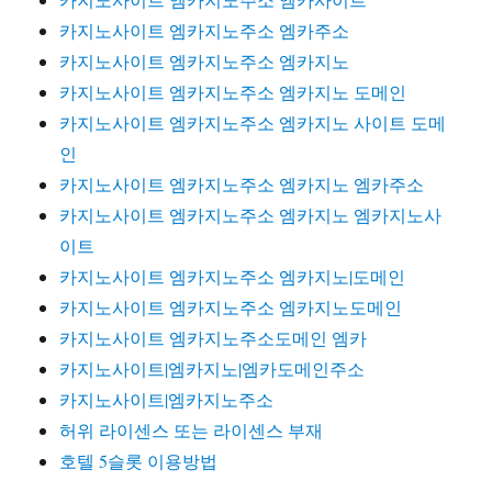
카지노사이트 엠카지노주소 엠카주소
카지노사이트 엠카지노주소 엠카지노
카지노사이트 엠카지노주소 엠카지노 도메인
카지노사이트 엠카지노주소 엠카지노 사이트 도메
인
카지노사이트 엠카지노주소 엠카지노 엠카주소
카지노사이트 엠카지노주소 엠카지노 엠카지노사
이트
카지노사이트 엠카지노주소 엠카지노|도메인
카지노사이트 엠카지노주소 엠카지노도메인
카지노사이트 엠카지노주소도메인 엠카
카지노사이트|엠카지노|엠카도메인주소
카지노사이트|엠카지노주소
허위 라이센스 또는 라이센스 부재
호텔 5슬롯 이용방법