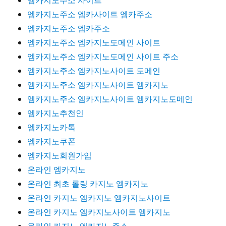
엠카지노주소 엠카사이트 엠카주소
엠카지노주소 엠카주소
엠카지노주소 엠카지노도메인 사이트
엠카지노주소 엠카지노도메인 사이트 주소
엠카지노주소 엠카지노사이트 도메인
엠카지노주소 엠카지노사이트 엠카지노
엠카지노주소 엠카지노사이트 엠카지노도메인
엠카지노추천인
엠카지노카톡
엠카지노쿠폰
엠카지노회원가입
온라인 엠카지노
온라인 최초 롤링 카지노 엠카지노
온라인 카지노 엠카지노 엠카지노사이트
온라인 카지노 엠카지노사이트 엠카지노
온라인 카지노 엠카지노주소