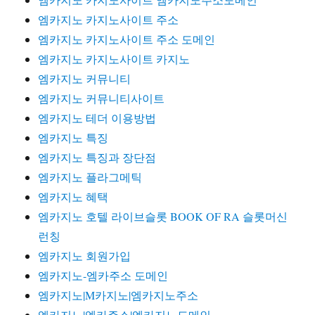
엠카지노 카지노사이트 주소
엠카지노 카지노사이트 주소 도메인
엠카지노 카지노사이트 카지노
엠카지노 커뮤니티
엠카지노 커뮤니티사이트
엠카지노 테더 이용방법
엠카지노 특징
엠카지노 특징과 장단점
엠카지노 플라그메틱
엠카지노 혜택
엠카지노 호텔 라이브슬롯 BOOK OF RA 슬롯머신
런칭
엠카지노 회원가입
엠카지노-엠카주소 도메인
엠카지노|M카지노|엠카지노주소
엠카지노|엠카주소|엠카지노도메인