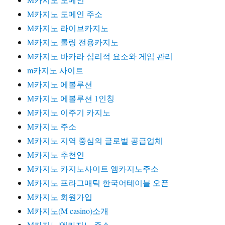
M카지노 도메인 주소
M카지노 라이브카지노
M카지노 롤링 전용카지노
M카지노 바카라 심리적 요소와 게임 관리
m카지노 사이트
M카지노 에볼루션
M카지노 에볼루션 1인칭
M카지노 이주기 카지노
M카지노 주소
M카지노 지역 중심의 글로벌 공급업체
M카지노 추천인
M카지노 카지노사이트 엠카지노주소
M카지노 프라그매틱 한국어테이블 오픈
M카지노 회원가입
M카지노(M casino)소개
M카지노|엠카지노 주소