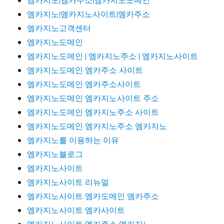
엠카지노|엠카지노사이트|엠카주소
엠카지노고객센터
엠카지노도메인
엠카지노도메인 | 엠카지노주소 | 엠카지노사이트
엠카지노도메인 엠카주소 사이트
엠카지노도메인 엠카주소사이트
엠카지노도메인 엠카지노사이트 주소
엠카지노도메인 엠카지노주소 사이트
엠카지노도메인 엠카지노주소 엠카지노
엠카지노를 이용하는 이유
엠카지노블로그
엠카지노사이트
엠카지노사이트 리뉴얼
엠카지노사이트 엠카도메인 엠카주소
엠카지노사이트 엠카사이트
엠카지노사이트 엠카주소 엠카지노