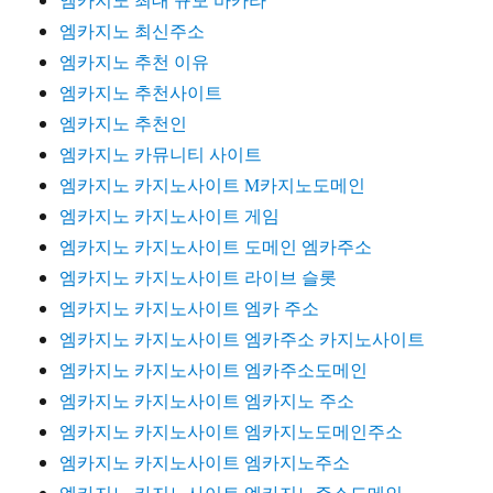
엠카지노 최신주소
엠카지노 추천 이유
엠카지노 추천사이트
엠카지노 추천인
엠카지노 카뮤니티 사이트
엠카지노 카지노사이트 M카지노도메인
엠카지노 카지노사이트 게임
엠카지노 카지노사이트 도메인 엠카주소
엠카지노 카지노사이트 라이브 슬롯
엠카지노 카지노사이트 엠카 주소
엠카지노 카지노사이트 엠카주소 카지노사이트
엠카지노 카지노사이트 엠카주소도메인
엠카지노 카지노사이트 엠카지노 주소
엠카지노 카지노사이트 엠카지노도메인주소
엠카지노 카지노사이트 엠카지노주소
엠카지노 카지노사이트 엠카지노주소도메인