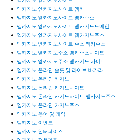
엠카지노 엠카지노사이트 엠카
엠카지노 엠카지노사이트 엠카주소
엠카지노 엠카지노사이트 엠카지노도메인
엠카지노 엠카지노사이트 엠카지노주소
엠카지노 엠카지노사이트 주소 엠카주소
엠카지노 엠카지노주소 엠카주소사이트
엠카지노 엠카지노주소 엠카지노 사이트
엠카지노 온라인 슬롯 및 라이브 바카라
엠카지노 온라인 카지노
엠카지노 온라인 카지노사이트
엠카지노 온라인 카지노사이트 엠카지노주소
엠카지노 온라인 카지노주소
엠카지노 용어 및 게임
엠카지노 이벤트
엠카지노 인터페이스
엠카지노 전용계좌