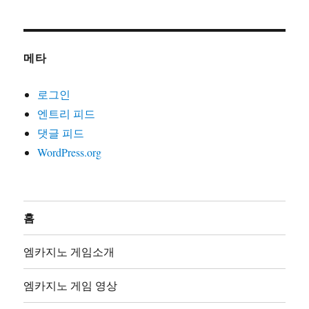
메타
로그인
엔트리 피드
댓글 피드
WordPress.org
홈
엠카지노 게임소개
엠카지노 게임 영상