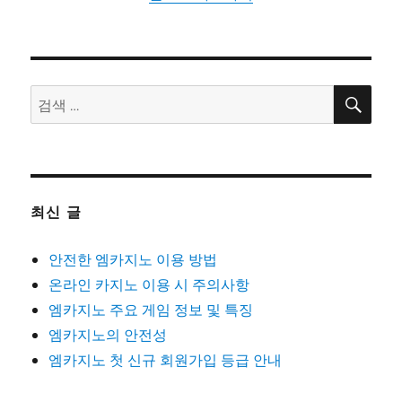
검
검
색
색:
최신 글
안전한 엠카지노 이용 방법
온라인 카지노 이용 시 주의사항
엠카지노 주요 게임 정보 및 특징
엠카지노의 안전성
엠카지노 첫 신규 회원가입 등급 안내