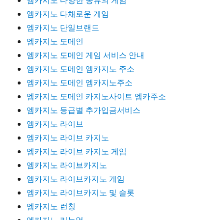
엠카지노 다채로운 게임
엠카지노 단일브랜드
엠카지노 도메인
엠카지노 도메인 게임 서비스 안내
엠카지노 도메인 엠카지노 주소
엠카지노 도메인 엠카지노주소
엠카지노 도메인 카지노사이트 엠카주소
엠카지노 등급별 추가입금서비스
엠카지노 라이브
엠카지노 라이브 카지노
엠카지노 라이브 카지노 게임
엠카지노 라이브카지노
엠카지노 라이브카지노 게임
엠카지노 라이브카지노 및 슬롯
엠카지노 런칭
엠카지노 리뉴얼