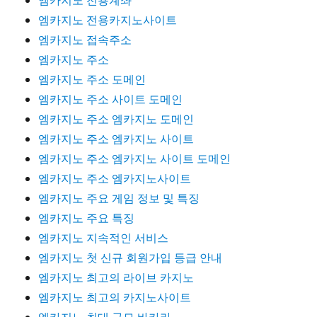
엠카지노 전용카지노사이트
엠카지노 접속주소
엠카지노 주소
엠카지노 주소 도메인
엠카지노 주소 사이트 도메인
엠카지노 주소 엠카지노 도메인
엠카지노 주소 엠카지노 사이트
엠카지노 주소 엠카지노 사이트 도메인
엠카지노 주소 엠카지노사이트
엠카지노 주요 게임 정보 및 특징
엠카지노 주요 특징
엠카지노 지속적인 서비스
엠카지노 첫 신규 회원가입 등급 안내
엠카지노 최고의 라이브 카지노
엠카지노 최고의 카지노사이트
엠카지노 최대 규모 바카라