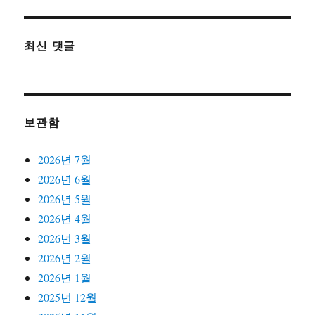
최신 댓글
보관함
2026년 7월
2026년 6월
2026년 5월
2026년 4월
2026년 3월
2026년 2월
2026년 1월
2025년 12월