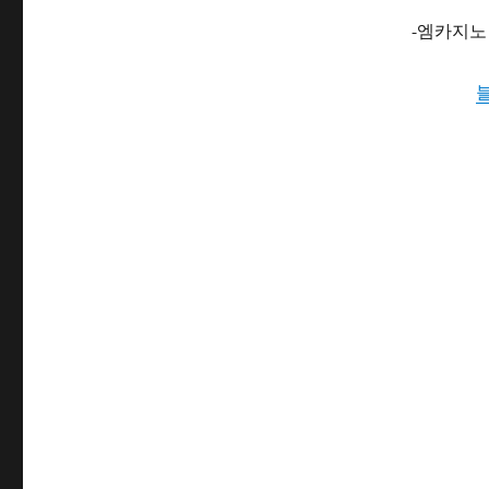
-엠카지노