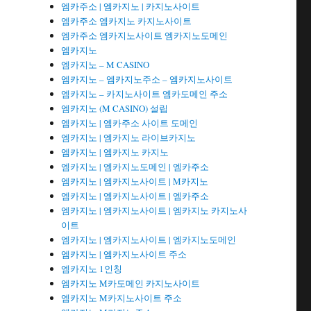
엠카주소 | 엠카지노 | 카지노사이트
엠카주소 엠카지노 카지노사이트
엠카주소 엠카지노사이트 엠카지노도메인
엠카지노
엠카지노 – M CASINO
엠카지노 – 엠카지노주소 – 엠카지노사이트
엠카지노 – 카지노사이트 엠카도메인 주소
엠카지노 (M CASINO) 설립
엠카지노 | 엠카주소 사이트 도메인
엠카지노 | 엠카지노 라이브카지노
엠카지노 | 엠카지노 카지노
엠카지노 | 엠카지노도메인 | 엠카주소
엠카지노 | 엠카지노사이트 | M카지노
엠카지노 | 엠카지노사이트 | 엠카주소
엠카지노 | 엠카지노사이트 | 엠카지노 카지노사
이트
엠카지노 | 엠카지노사이트 | 엠카지노도메인
엠카지노 | 엠카지노사이트 주소
엠카지노 1인칭
엠카지노 M카도메인 카지노사이트
엠카지노 M카지노사이트 주소