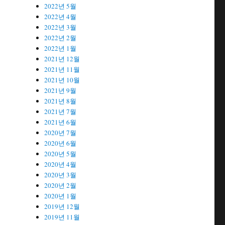
2022년 5월
2022년 4월
2022년 3월
2022년 2월
2022년 1월
2021년 12월
2021년 11월
2021년 10월
2021년 9월
2021년 8월
2021년 7월
2021년 6월
2020년 7월
2020년 6월
2020년 5월
2020년 4월
2020년 3월
2020년 2월
2020년 1월
2019년 12월
2019년 11월