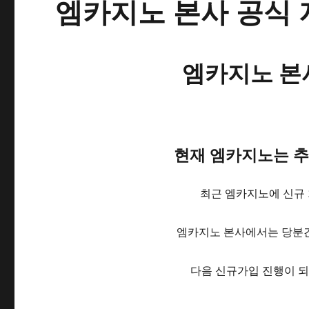
엠카지노 본사 공식 
엠카지노 본
현재 엠카지노는 
최근 엠카지노에 신규
엠카지노 본사에서는 당분간
다음 신규가입 진행이 