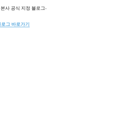
 본사 공식 지정 블로그-
블로그 바로가기