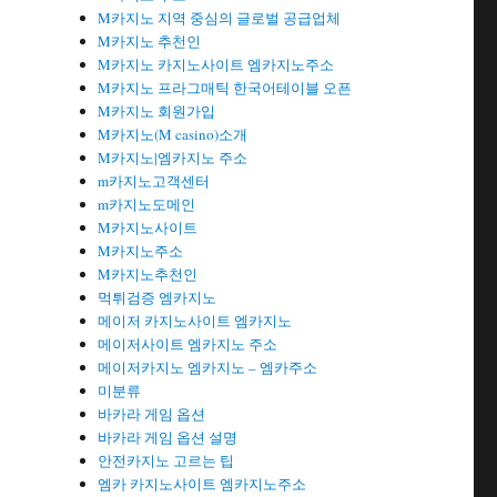
M카지노 지역 중심의 글로벌 공급업체
M카지노 추천인
M카지노 카지노사이트 엠카지노주소
M카지노 프라그매틱 한국어테이블 오픈
M카지노 회원가입
M카지노(M casino)소개
M카지노|엠카지노 주소
m카지노고객센터
m카지노도메인
M카지노사이트
M카지노주소
M카지노추천인
먹튀검증 엠카지노
메이저 카지노사이트 엠카지노
메이저사이트 엠카지노 주소
메이저카지노 엠카지노 – 엠카주소
미분류
바카라 게임 옵션
바카라 게임 옵션 설명
안전카지노 고르는 팁
엠카 카지노사이트 엠카지노주소