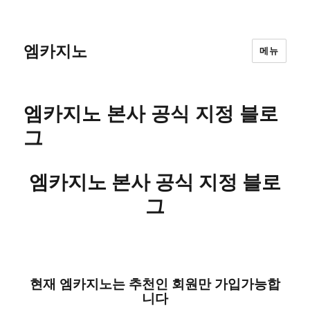
엠카지노
메뉴
엠카지노 본사 공식 지정 블로
그
엠카지노 본사 공식 지정 블로
그
현재 엠카지노는 추천인 회원만 가입가능합
니다