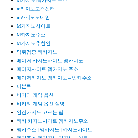
m카지노고객센터
m카지노도메인
M카지노사이트
M카지노주소
M카지노추천인
먹튀검증 엠카지노
메이저 카지노사이트 엠카지노
메이저사이트 엠카지노 주소
메이저카지노 엠카지노 – 엠카주소
미분류
바카라 게임 옵션
바카라 게임 옵션 설명
안전카지노 고르는 팁
엠카 카지노사이트 엠카지노주소
엠카주소 | 엠카지노 | 카지노사이트
엠카주소 엠카지노 카지노사이트