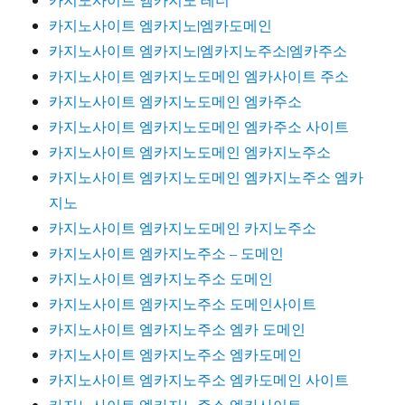
카지노사이트 엠카지노|엠카도메인
카지노사이트 엠카지노|엠카지노주소|엠카주소
카지노사이트 엠카지노도메인 엠카사이트 주소
카지노사이트 엠카지노도메인 엠카주소
카지노사이트 엠카지노도메인 엠카주소 사이트
카지노사이트 엠카지노도메인 엠카지노주소
카지노사이트 엠카지노도메인 엠카지노주소 엠카
지노
카지노사이트 엠카지노도메인 카지노주소
카지노사이트 엠카지노주소 – 도메인
카지노사이트 엠카지노주소 도메인
카지노사이트 엠카지노주소 도메인사이트
카지노사이트 엠카지노주소 엠카 도메인
카지노사이트 엠카지노주소 엠카도메인
카지노사이트 엠카지노주소 엠카도메인 사이트
카지노사이트 엠카지노주소 엠카사이트