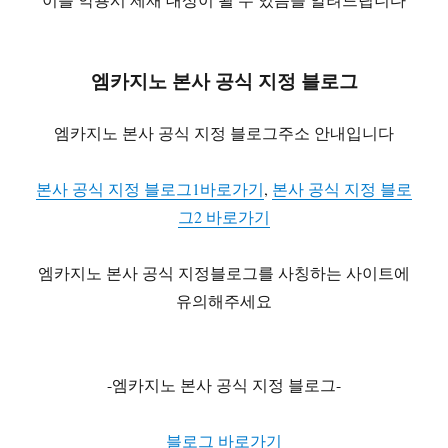
엠카지노 본사 공식 지정 블로그
엠카지노 본사 공식 지정 블로그주소 안내입니다
본사 공식 지정 블로그1바로가기
,
본사 공식 지정 블로
그2 바로가기
엠카지노 본사 공식 지정블로그를 사칭하는 사이트에
유의해주세요
-엠카지노 본사 공식 지정 블로그-
블로그 바로가기