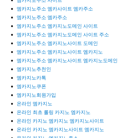
엠카지노주소 엠카사이트 엠카주소
엠카지노주소 엠카주소
엠카지노주소 엠카지노도메인 사이트
엠카지노주소 엠카지노도메인 사이트 주소
엠카지노주소 엠카지노사이트 도메인
엠카지노주소 엠카지노사이트 엠카지노
엠카지노주소 엠카지노사이트 엠카지노도메인
엠카지노추천인
엠카지노카톡
엠카지노쿠폰
엠카지노회원가입
온라인 엠카지노
온라인 최초 롤링 카지노 엠카지노
온라인 카지노 엠카지노 엠카지노사이트
온라인 카지노 엠카지노사이트 엠카지노
온라인 카지노 엠카지노주소