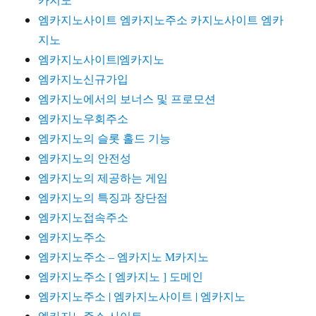
엠카지노사이트 엠카지노주소 카지노사이트 엠카
지노
엠카지노사이트|엠카지노
엠카지노신규가입
엠카지노에서의 보너스 및 프로모션
엠카지노우회주소
엠카지노의 슬롯 홀드 기능
엠카지노의 안전성
엠카지노의 제공하는 게임
엠카지노의 특징과 장단점
엠카지노접속주소
엠카지노주소
엠카지노주소 – 엠카지노 M카지노
엠카지노주소 [ 엠카지노 ] 도메인
엠카지노주소 | 엠카지노사이트 | 엠카지노
엠카지노주소 사이트