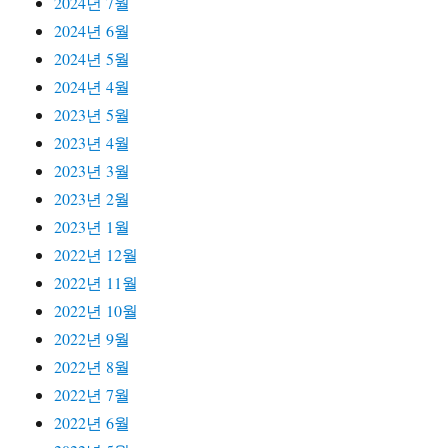
2024년 7월
2024년 6월
2024년 5월
2024년 4월
2023년 5월
2023년 4월
2023년 3월
2023년 2월
2023년 1월
2022년 12월
2022년 11월
2022년 10월
2022년 9월
2022년 8월
2022년 7월
2022년 6월