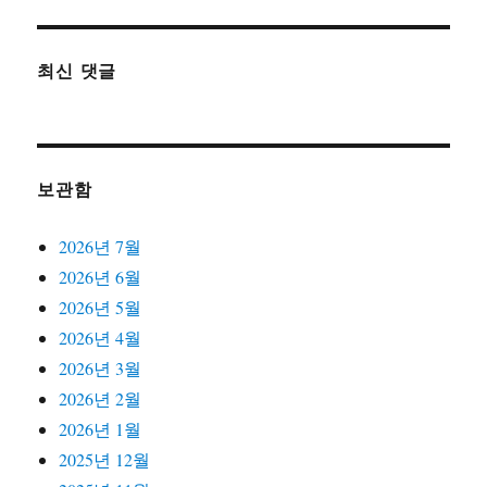
최신 댓글
보관함
2026년 7월
2026년 6월
2026년 5월
2026년 4월
2026년 3월
2026년 2월
2026년 1월
2025년 12월