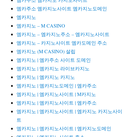
엠카주소 엠카지노사이트 엠카지노도메인
엠카지노
엠카지노 – M CASINO
엠카지노 – 엠카지노주소 – 엠카지노사이트
엠카지노 – 카지노사이트 엠카도메인 주소
엠카지노 (M CASINO) 설립
엠카지노 | 엠카주소 사이트 도메인
엠카지노 | 엠카지노 라이브카지노
엠카지노 | 엠카지노 카지노
엠카지노 | 엠카지노도메인 | 엠카주소
엠카지노 | 엠카지노사이트 | M카지노
엠카지노 | 엠카지노사이트 | 엠카주소
엠카지노 | 엠카지노사이트 | 엠카지노 카지노사이
트
엠카지노 | 엠카지노사이트 | 엠카지노도메인
엠카지노 | 엠카지노사이트 주소