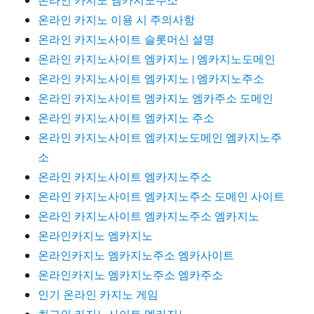
온라인 카지노 이용 시 주의사항
온라인 카지노사이트 슬롯머신 설명
온라인 카지노사이트 엠카지노 | 엠카지노도메인
온라인 카지노사이트 엠카지노 | 엠카지노주소
온라인 카지노사이트 엠카지노 엠카주소 도메인
온라인 카지노사이트 엠카지노 주소
온라인 카지노사이트 엠카지노도메인 엠카지노주
소
온라인 카지노사이트 엠카지노주소
온라인 카지노사이트 엠카지노주소 도메인 사이트
온라인 카지노사이트 엠카지노주소 엠카지노
온라인카지노 엠카지노
온라인카지노 엠카지노주소 엠카사이트
온라인카지노 엠카지노주소 엠카주소
인기 온라인 카지노 게임
최고의 카지노사이트 엠카지노