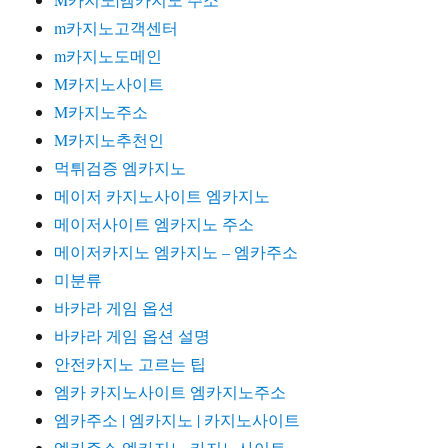
m카지노고객센터
m카지노도메인
M카지노사이트
M카지노주소
M카지노추천인
먹튀검증 엠카지노
메이저 카지노사이트 엠카지노
메이저사이트 엠카지노 주소
메이저카지노 엠카지노 – 엠카주소
미분류
바카라 게임 옵션
바카라 게임 옵션 설명
안전카지노 고르는 팁
엠카 카지노사이트 엠카지노주소
엠카주소 | 엠카지노 | 카지노사이트
엠카주소 엠카지노 카지노사이트