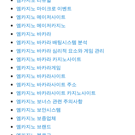
엠카지노 마이크로 이벤트
엠카지노 메이저사이트
엠카지노 메이저카지노
엠카지노 바카라
엠카지노 바카라 배팅시스템 분석
엠카지노 바카라 심리적 요소와 게임 관리
엠카지노 바카라 카지노사이트
엠카지노 바카라게임
엠카지노 바카라사이트
엠카지노 바카라사이트 주소
엠카지노 바카라사이트 카지노사이트
엠카지노 보너스 관련 주의사항
엠카지노 보안시스템
엠카지노 보증업체
엠카지노 브랜드
엠카지노 블로그