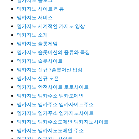
엠카지노 사이트 리뷰
엠카지노 서비스
엠카지노 세계적인 카지노 영상
엠카지노 소개
엠카지노 슬롯게임
엠카지노 슬롯머신의 종류와 특징
엠카지노 슬롯사이트
엠카지노 신규 5슬롯머신 입점
엠카지노 신규 오픈
엠카지노 안전사이트 토토사이트
엠카지노 엠카주소 엠카도메인
엠카지노 엠카주소 엠카사이트주소
엠카지노 엠카주소 엠카지노사이트
엠카지노 엠카주소도메인 엠카지노사이트
엠카지노 엠카지노도메인 주소
엠카지노 엠카지노사이트