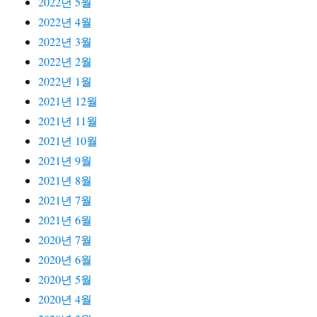
2022년 5월
2022년 4월
2022년 3월
2022년 2월
2022년 1월
2021년 12월
2021년 11월
2021년 10월
2021년 9월
2021년 8월
2021년 7월
2021년 6월
2020년 7월
2020년 6월
2020년 5월
2020년 4월