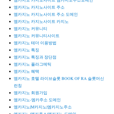
엠카지노 카지노사이트 주소
엠카지노 카지노사이트 주소 도메인
엠카지노 카지노사이트 카지노
엠카지노 커뮤니티
엠카지노 커뮤니티사이트
엠카지노 테더 이용방법
엠카지노 특징
엠카지노 특징과 장단점
엠카지노 플라그메틱
엠카지노 혜택
엠카지노 호텔 라이브슬롯 BOOK OF RA 슬롯머신
런칭
엠카지노 회원가입
엠카지노-엠카주소 도메인
엠카지노|M카지노|엠카지노주소
엠카지노|엠카주소|엠카지노도메인