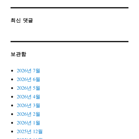
최신 댓글
보관함
2026년 7월
2026년 6월
2026년 5월
2026년 4월
2026년 3월
2026년 2월
2026년 1월
2025년 12월