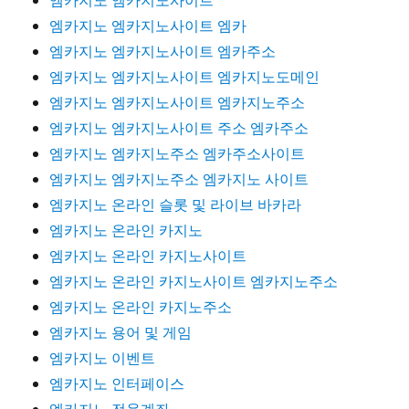
엠카지노 엠카지노사이트 엠카
엠카지노 엠카지노사이트 엠카주소
엠카지노 엠카지노사이트 엠카지노도메인
엠카지노 엠카지노사이트 엠카지노주소
엠카지노 엠카지노사이트 주소 엠카주소
엠카지노 엠카지노주소 엠카주소사이트
엠카지노 엠카지노주소 엠카지노 사이트
엠카지노 온라인 슬롯 및 라이브 바카라
엠카지노 온라인 카지노
엠카지노 온라인 카지노사이트
엠카지노 온라인 카지노사이트 엠카지노주소
엠카지노 온라인 카지노주소
엠카지노 용어 및 게임
엠카지노 이벤트
엠카지노 인터페이스
엠카지노 전용계좌