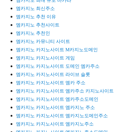
엠카지노 최신주소
엠카지노 추천 이유
엠카지노 추천사이트
엠카지노 추천인
엠카지노 카뮤니티 사이트
엠카지노 카지노사이트 M카지노도메인
엠카지노 카지노사이트 게임
엠카지노 카지노사이트 도메인 엠카주소
엠카지노 카지노사이트 라이브 슬롯
엠카지노 카지노사이트 엠카 주소
엠카지노 카지노사이트 엠카주소 카지노사이트
엠카지노 카지노사이트 엠카주소도메인
엠카지노 카지노사이트 엠카지노 주소
엠카지노 카지노사이트 엠카지노도메인주소
엠카지노 카지노사이트 엠카지노주소
엠카지노 카지노사이트 엠카지노주소도메인