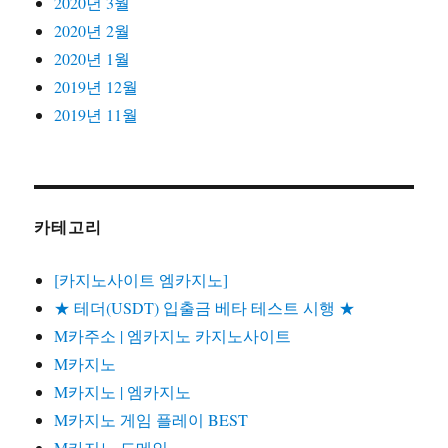
2020년 3월
2020년 2월
2020년 1월
2019년 12월
2019년 11월
카테고리
[카지노사이트 엠카지노]
★ 테더(USDT) 입출금 베타 테스트 시행 ★
M카주소 | 엠카지노 카지노사이트
M카지노
M카지노 | 엠카지노
M카지노 게임 플레이 BEST
M카지노 도메인