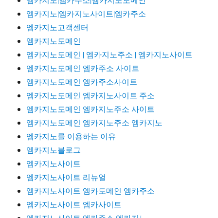
엠카지노|엠카지노사이트|엠카주소
엠카지노고객센터
엠카지노도메인
엠카지노도메인 | 엠카지노주소 | 엠카지노사이트
엠카지노도메인 엠카주소 사이트
엠카지노도메인 엠카주소사이트
엠카지노도메인 엠카지노사이트 주소
엠카지노도메인 엠카지노주소 사이트
엠카지노도메인 엠카지노주소 엠카지노
엠카지노를 이용하는 이유
엠카지노블로그
엠카지노사이트
엠카지노사이트 리뉴얼
엠카지노사이트 엠카도메인 엠카주소
엠카지노사이트 엠카사이트
엠카지노사이트 엠카주소 엠카지노