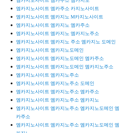
엠카지노사이트 엠카주소 카지노사이트
엠카지노사이트 엠카지노 M카지노사이트
엠카지노사이트 엠카지노 엠카주소
엠카지노사이트 엠카지노 엠카지노주소
엠카지노사이트 엠카지노 주소 엠카지노 도메인
엠카지노사이트 엠카지노도메인
엠카지노사이트 엠카지노도메인 엠카주소
엠카지노사이트 엠카지노도메인 엠카지노주소
엠카지노사이트 엠카지노주소
엠카지노사이트 엠카지노주소 도메인
엠카지노사이트 엠카지노주소 엠카주소
엠카지노사이트 엠카지노주소 엠카지노
엠카지노사이트 엠카지노주소 엠카지노도메인 엠
카주소
엠카지노사이트 엠카지노주소 엠카지노도메인 엠
카지노