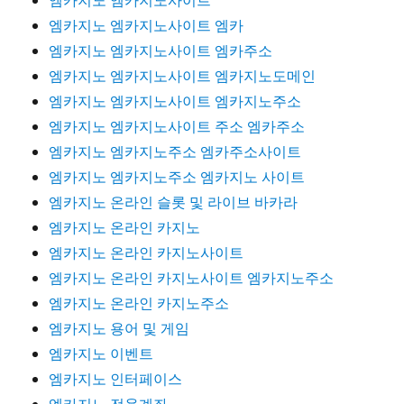
엠카지노 엠카지노사이트 엠카
엠카지노 엠카지노사이트 엠카주소
엠카지노 엠카지노사이트 엠카지노도메인
엠카지노 엠카지노사이트 엠카지노주소
엠카지노 엠카지노사이트 주소 엠카주소
엠카지노 엠카지노주소 엠카주소사이트
엠카지노 엠카지노주소 엠카지노 사이트
엠카지노 온라인 슬롯 및 라이브 바카라
엠카지노 온라인 카지노
엠카지노 온라인 카지노사이트
엠카지노 온라인 카지노사이트 엠카지노주소
엠카지노 온라인 카지노주소
엠카지노 용어 및 게임
엠카지노 이벤트
엠카지노 인터페이스
엠카지노 전용계좌