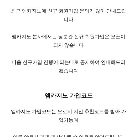
최근 엠카지노에 신규 회원가입 문의가 많아 안내드립
니다
엠카지노 본사에서는 당분간 신규 회원가입은 오픈이
되지 않습니다
다음 신규가입 진행이 되는데로 공지하여 안내해드리
겠습니다
엠카지노 가입코드
엠카지노 가입코드는 오로지 지인 추천코드를 받아 가
입가능며
이를 악용시 제재 대상이 될 수 있음을 알려드립니다