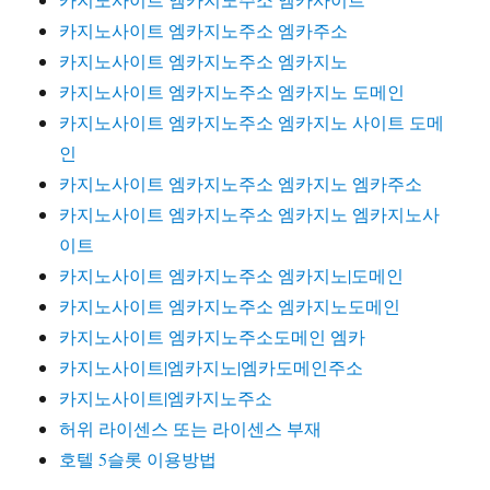
카지노사이트 엠카지노주소 엠카주소
카지노사이트 엠카지노주소 엠카지노
카지노사이트 엠카지노주소 엠카지노 도메인
카지노사이트 엠카지노주소 엠카지노 사이트 도메
인
카지노사이트 엠카지노주소 엠카지노 엠카주소
카지노사이트 엠카지노주소 엠카지노 엠카지노사
이트
카지노사이트 엠카지노주소 엠카지노|도메인
카지노사이트 엠카지노주소 엠카지노도메인
카지노사이트 엠카지노주소도메인 엠카
카지노사이트|엠카지노|엠카도메인주소
카지노사이트|엠카지노주소
허위 라이센스 또는 라이센스 부재
호텔 5슬롯 이용방법