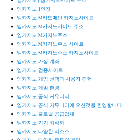
엠카지노 1인칭
엠카지노 M카도메인 카지노사이트
엠카지노 M카지노사이트 주소
엠카지노 M카지노주소
엠카지노 M카지노주소 사이트
엠카지노 M카지노주소 카지노사이트
엠카지노 가상 계좌
엠카지노 검증사이트
엠카지노 게임 선택과 사용자 경험
엠카지노 게임 환경
엠카지노 공식 커뮤니티
엠카지노 공식 커뮤니티에 오신것을 환영합니다
엠카지노 글로벌 공급업체
엠카지노 기기 최적화
엠카지노 다양한 리소스
엠카지노 다양한 종류의 게임