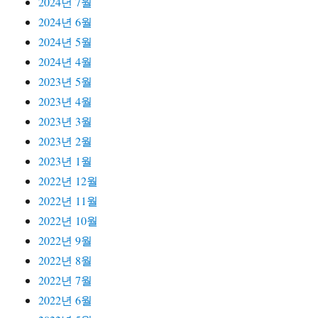
2024년 7월
2024년 6월
2024년 5월
2024년 4월
2023년 5월
2023년 4월
2023년 3월
2023년 2월
2023년 1월
2022년 12월
2022년 11월
2022년 10월
2022년 9월
2022년 8월
2022년 7월
2022년 6월