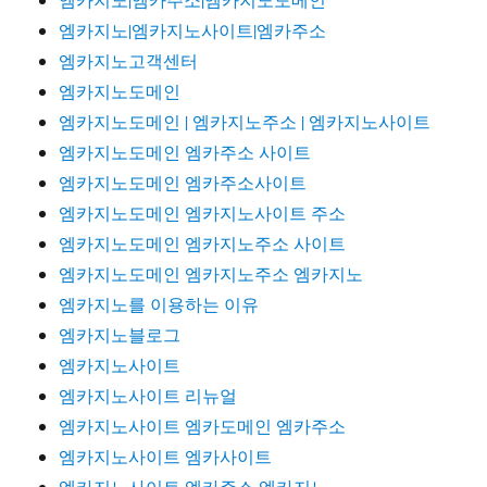
엠카지노|엠카지노사이트|엠카주소
엠카지노고객센터
엠카지노도메인
엠카지노도메인 | 엠카지노주소 | 엠카지노사이트
엠카지노도메인 엠카주소 사이트
엠카지노도메인 엠카주소사이트
엠카지노도메인 엠카지노사이트 주소
엠카지노도메인 엠카지노주소 사이트
엠카지노도메인 엠카지노주소 엠카지노
엠카지노를 이용하는 이유
엠카지노블로그
엠카지노사이트
엠카지노사이트 리뉴얼
엠카지노사이트 엠카도메인 엠카주소
엠카지노사이트 엠카사이트
엠카지노사이트 엠카주소 엠카지노