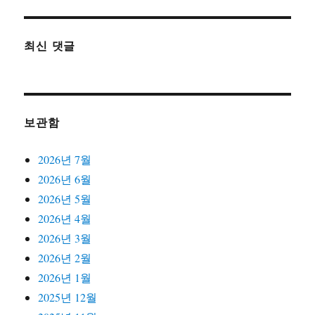
최신 댓글
보관함
2026년 7월
2026년 6월
2026년 5월
2026년 4월
2026년 3월
2026년 2월
2026년 1월
2025년 12월