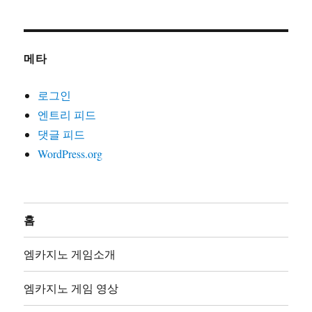
메타
로그인
엔트리 피드
댓글 피드
WordPress.org
홈
엠카지노 게임소개
엠카지노 게임 영상