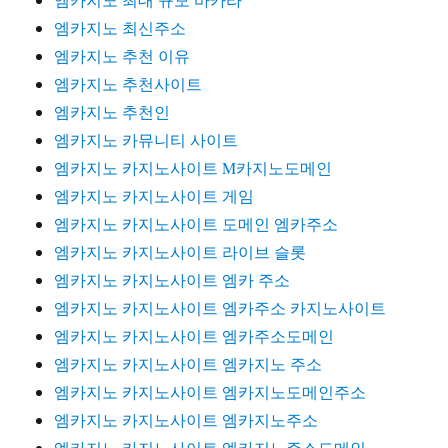
엠카지노 최신주소
엠카지노 추천 이유
엠카지노 추천사이트
엠카지노 추천인
엠카지노 카뮤니티 사이트
엠카지노 카지노사이트 M카지노도메인
엠카지노 카지노사이트 게임
엠카지노 카지노사이트 도메인 엠카주소
엠카지노 카지노사이트 라이브 슬롯
엠카지노 카지노사이트 엠카 주소
엠카지노 카지노사이트 엠카주소 카지노사이트
엠카지노 카지노사이트 엠카주소도메인
엠카지노 카지노사이트 엠카지노 주소
엠카지노 카지노사이트 엠카지노도메인주소
엠카지노 카지노사이트 엠카지노주소
엠카지노 카지노사이트 엠카지노주소도메인