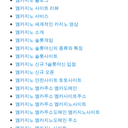
엠카지노 사이트 리뷰
엠카지노 서비스
엠카지노 세계적인 카지노 영상
엠카지노 소개
엠카지노 슬롯게임
엠카지노 슬롯머신의 종류와 특징
엠카지노 슬롯사이트
엠카지노 신규 5슬롯머신 입점
엠카지노 신규 오픈
엠카지노 안전사이트 토토사이트
엠카지노 엠카주소 엠카도메인
엠카지노 엠카주소 엠카사이트주소
엠카지노 엠카주소 엠카지노사이트
엠카지노 엠카주소도메인 엠카지노사이트
엠카지노 엠카지노도메인 주소
엠카지노 엠카지노사이트