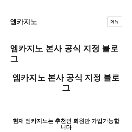
엠카지노
메뉴
엠카지노 본사 공식 지정 블로
그
엠카지노 본사 공식 지정 블로
그
현재 엠카지노는 추천인 회원만 가입가능합
니다