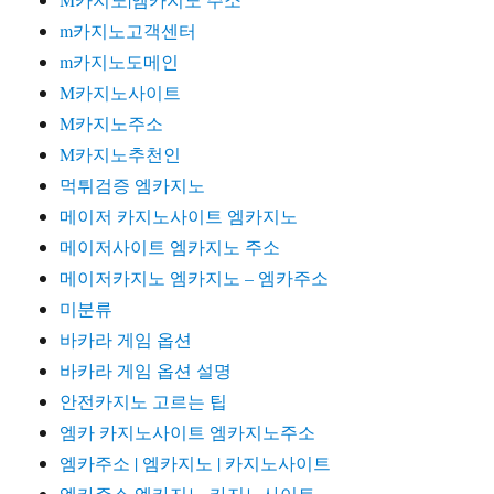
m카지노고객센터
m카지노도메인
M카지노사이트
M카지노주소
M카지노추천인
먹튀검증 엠카지노
메이저 카지노사이트 엠카지노
메이저사이트 엠카지노 주소
메이저카지노 엠카지노 – 엠카주소
미분류
바카라 게임 옵션
바카라 게임 옵션 설명
안전카지노 고르는 팁
엠카 카지노사이트 엠카지노주소
엠카주소 | 엠카지노 | 카지노사이트
엠카주소 엠카지노 카지노사이트