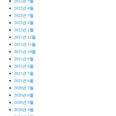
2022년 5월
2022년 4월
2022년 3월
2022년 2월
2022년 1월
2021년 12월
2021년 11월
2021년 10월
2021년 9월
2021년 8월
2021년 7월
2021년 6월
2020년 7월
2020년 6월
2020년 5월
2020년 4월