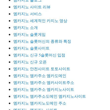
엠카지노 사이트 리뷰
엠카지노 서비스
엠카지노 세계적인 카지노 영상
엠카지노 소개
엠카지노 슬롯게임
엠카지노 슬롯머신의 종류와 특징
엠카지노 슬롯사이트
엠카지노 신규 5슬롯머신 입점
엠카지노 신규 오픈
엠카지노 안전사이트 토토사이트
엠카지노 엠카주소 엠카도메인
엠카지노 엠카주소 엠카사이트주소
엠카지노 엠카주소 엠카지노사이트
엠카지노 엠카주소도메인 엠카지노사이트
엠카지노 엠카지노도메인 주소
엠카지노 엠카지노사이트