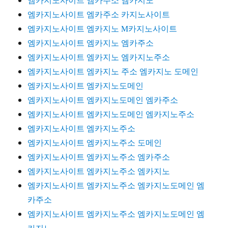
엠카지노사이트 엠카주소 카지노사이트
엠카지노사이트 엠카지노 M카지노사이트
엠카지노사이트 엠카지노 엠카주소
엠카지노사이트 엠카지노 엠카지노주소
엠카지노사이트 엠카지노 주소 엠카지노 도메인
엠카지노사이트 엠카지노도메인
엠카지노사이트 엠카지노도메인 엠카주소
엠카지노사이트 엠카지노도메인 엠카지노주소
엠카지노사이트 엠카지노주소
엠카지노사이트 엠카지노주소 도메인
엠카지노사이트 엠카지노주소 엠카주소
엠카지노사이트 엠카지노주소 엠카지노
엠카지노사이트 엠카지노주소 엠카지노도메인 엠
카주소
엠카지노사이트 엠카지노주소 엠카지노도메인 엠
카지노