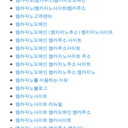
엠카지노|엠카지노사이트|엠카주소
엠카지노고객센터
엠카지노도메인
엠카지노도메인 | 엠카지노주소 | 엠카지노사이트
엠카지노도메인 엠카주소 사이트
엠카지노도메인 엠카주소사이트
엠카지노도메인 엠카지노사이트 주소
엠카지노도메인 엠카지노주소 사이트
엠카지노도메인 엠카지노주소 엠카지노
엠카지노를 이용하는 이유
엠카지노블로그
엠카지노사이트
엠카지노사이트 리뉴얼
엠카지노사이트 엠카도메인 엠카주소
엠카지노사이트 엠카사이트
엠카지노사이트 엠카주소 엠카지노