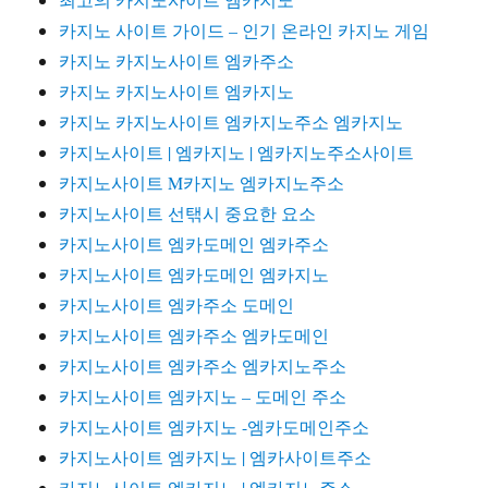
카지노 사이트 가이드 – 인기 온라인 카지노 게임
카지노 카지노사이트 엠카주소
카지노 카지노사이트 엠카지노
카지노 카지노사이트 엠카지노주소 엠카지노
카지노사이트 | 엠카지노 | 엠카지노주소사이트
카지노사이트 M카지노 엠카지노주소
카지노사이트 선탞시 중요한 요소
카지노사이트 엠카도메인 엠카주소
카지노사이트 엠카도메인 엠카지노
카지노사이트 엠카주소 도메인
카지노사이트 엠카주소 엠카도메인
카지노사이트 엠카주소 엠카지노주소
카지노사이트 엠카지노 – 도메인 주소
카지노사이트 엠카지노 -엠카도메인주소
카지노사이트 엠카지노 | 엠카사이트주소
카지노사이트 엠카지노 | 엠카지노주소