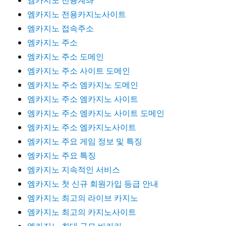
엠카지노 전용카지노사이트
엠카지노 접속주소
엠카지노 주소
엠카지노 주소 도메인
엠카지노 주소 사이트 도메인
엠카지노 주소 엠카지노 도메인
엠카지노 주소 엠카지노 사이트
엠카지노 주소 엠카지노 사이트 도메인
엠카지노 주소 엠카지노사이트
엠카지노 주요 게임 정보 및 특징
엠카지노 주요 특징
엠카지노 지속적인 서비스
엠카지노 첫 신규 회원가입 등급 안내
엠카지노 최고의 라이브 카지노
엠카지노 최고의 카지노사이트
엠카지노 최대 규모 바카라