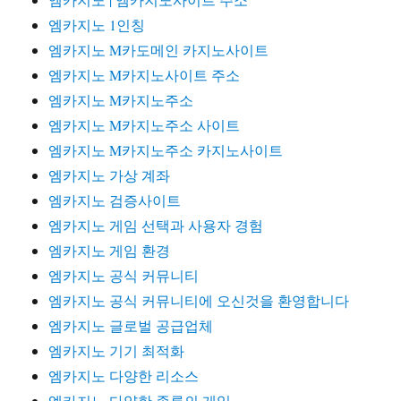
엠카지노 1인칭
엠카지노 M카도메인 카지노사이트
엠카지노 M카지노사이트 주소
엠카지노 M카지노주소
엠카지노 M카지노주소 사이트
엠카지노 M카지노주소 카지노사이트
엠카지노 가상 계좌
엠카지노 검증사이트
엠카지노 게임 선택과 사용자 경험
엠카지노 게임 환경
엠카지노 공식 커뮤니티
엠카지노 공식 커뮤니티에 오신것을 환영합니다
엠카지노 글로벌 공급업체
엠카지노 기기 최적화
엠카지노 다양한 리소스
엠카지노 다양한 종류의 게임