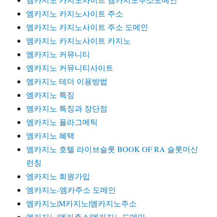
엠카지노 카지노사이트 주소
엠카지노 카지노사이트 주소 도메인
엠카지노 카지노사이트 카지노
엠카지노 커뮤니티
엠카지노 커뮤니티사이트
엠카지노 테더 이용방법
엠카지노 특징
엠카지노 특징과 장단점
엠카지노 플라그메틱
엠카지노 혜택
엠카지노 호텔 라이브슬롯 BOOK OF RA 슬롯머신
런칭
엠카지노 회원가입
엠카지노-엠카주소 도메인
엠카지노|M카지노|엠카지노주소
엠카지노|엠카주소|엠카지노도메인