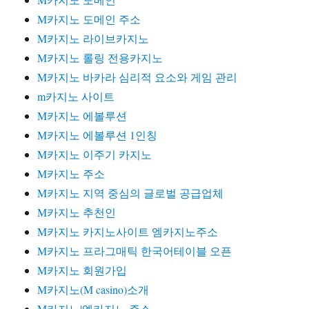
M카지노 도메인 주소
M카지노 라이브카지노
M카지노 롤링 전용카지노
M카지노 바카라 심리적 요소와 게임 관리
m카지노 사이트
M카지노 에볼루션
M카지노 에볼루션 1인칭
M카지노 이주기 카지노
M카지노 주소
M카지노 지역 중심의 글로벌 공급업체
M카지노 추천인
M카지노 카지노사이트 엠카지노주소
M카지노 프라그매틱 한국어테이블 오픈
M카지노 회원가입
M카지노(M casino)소개
M카지노|엠카지노 주소