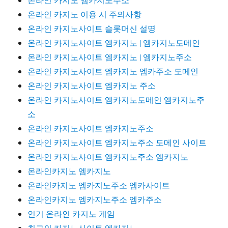
온라인 카지노 이용 시 주의사항
온라인 카지노사이트 슬롯머신 설명
온라인 카지노사이트 엠카지노 | 엠카지노도메인
온라인 카지노사이트 엠카지노 | 엠카지노주소
온라인 카지노사이트 엠카지노 엠카주소 도메인
온라인 카지노사이트 엠카지노 주소
온라인 카지노사이트 엠카지노도메인 엠카지노주
소
온라인 카지노사이트 엠카지노주소
온라인 카지노사이트 엠카지노주소 도메인 사이트
온라인 카지노사이트 엠카지노주소 엠카지노
온라인카지노 엠카지노
온라인카지노 엠카지노주소 엠카사이트
온라인카지노 엠카지노주소 엠카주소
인기 온라인 카지노 게임
최고의 카지노사이트 엠카지노