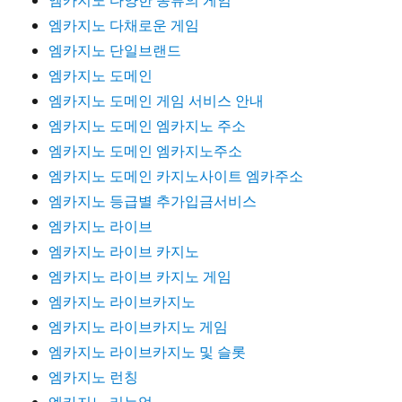
엠카지노 다채로운 게임
엠카지노 단일브랜드
엠카지노 도메인
엠카지노 도메인 게임 서비스 안내
엠카지노 도메인 엠카지노 주소
엠카지노 도메인 엠카지노주소
엠카지노 도메인 카지노사이트 엠카주소
엠카지노 등급별 추가입금서비스
엠카지노 라이브
엠카지노 라이브 카지노
엠카지노 라이브 카지노 게임
엠카지노 라이브카지노
엠카지노 라이브카지노 게임
엠카지노 라이브카지노 및 슬롯
엠카지노 런칭
엠카지노 리뉴얼