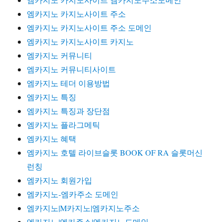
엠카지노 카지노사이트 주소
엠카지노 카지노사이트 주소 도메인
엠카지노 카지노사이트 카지노
엠카지노 커뮤니티
엠카지노 커뮤니티사이트
엠카지노 테더 이용방법
엠카지노 특징
엠카지노 특징과 장단점
엠카지노 플라그메틱
엠카지노 혜택
엠카지노 호텔 라이브슬롯 BOOK OF RA 슬롯머신
런칭
엠카지노 회원가입
엠카지노-엠카주소 도메인
엠카지노|M카지노|엠카지노주소
엠카지노|엠카주소|엠카지노도메인