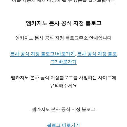
엠카지노 본사 공식 지정 블로그
엠카지노 본사 공식 지정 블로그주소 안내입니다
본사 공식 지정 블로그1바로가기
,
본사 공식 지정 블로
그2 바로가기
엠카지노 본사 공식 지정블로그를 사칭하는 사이트에
유의해주세요
-엠카지노 본사 공식 지정 블로그-
블로그 바로가기