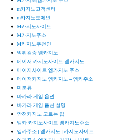
m카지노고객센터
m카지노도메인
M카지노사이트
M카지노주소
M카지노추천인
먹튀검증 엠카지노
메이저 카지노사이트 엠카지노
메이저사이트 엠카지노 주소
메이저카지노 엠카지노 – 엠카주소
미분류
바카라 게임 옵션
바카라 게임 옵션 설명
안전카지노 고르는 팁
엠카 카지노사이트 엠카지노주소
엠카주소 | 엠카지노 | 카지노사이트
엠카주소 엠카지노 카지노사이트