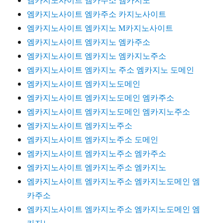
엠카지노사이트 엠카주소 카지노사이트
엠카지노사이트 엠카지노 M카지노사이트
엠카지노사이트 엠카지노 엠카주소
엠카지노사이트 엠카지노 엠카지노주소
엠카지노사이트 엠카지노 주소 엠카지노 도메인
엠카지노사이트 엠카지노도메인
엠카지노사이트 엠카지노도메인 엠카주소
엠카지노사이트 엠카지노도메인 엠카지노주소
엠카지노사이트 엠카지노주소
엠카지노사이트 엠카지노주소 도메인
엠카지노사이트 엠카지노주소 엠카주소
엠카지노사이트 엠카지노주소 엠카지노
엠카지노사이트 엠카지노주소 엠카지노도메인 엠
카주소
엠카지노사이트 엠카지노주소 엠카지노도메인 엠
카지노