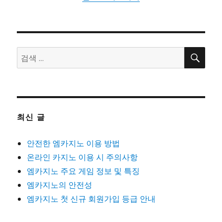
검
검
색
색:
최신 글
안전한 엠카지노 이용 방법
온라인 카지노 이용 시 주의사항
엠카지노 주요 게임 정보 및 특징
엠카지노의 안전성
엠카지노 첫 신규 회원가입 등급 안내