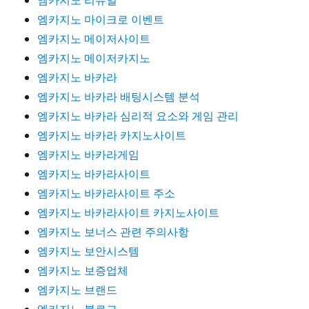
엠카지노 마이크로 이벤트
엠카지노 메이저사이트
엠카지노 메이저카지노
엠카지노 바카라
엠카지노 바카라 배팅시스템 분석
엠카지노 바카라 심리적 요소와 게임 관리
엠카지노 바카라 카지노사이트
엠카지노 바카라게임
엠카지노 바카라사이트
엠카지노 바카라사이트 주소
엠카지노 바카라사이트 카지노사이트
엠카지노 보너스 관련 주의사항
엠카지노 보안시스템
엠카지노 보증업체
엠카지노 브랜드
엠카지노 블로그