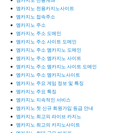
엠카지노 전용카지노사이트
엠카지노 접속주소
엠카지노 주소
엠카지노 주소 도메인
엠카지노 주소 사이트 도메인
엠카지노 주소 엠카지노 도메인
엠카지노 주소 엠카지노 사이트
엠카지노 주소 엠카지노 사이트 도메인
엠카지노 주소 엠카지노사이트
엠카지노 주요 게임 정보 및 특징
엠카지노 주요 특징
엠카지노 지속적인 서비스
엠카지노 첫 신규 회원가입 등급 안내
엠카지노 최고의 라이브 카지노
엠카지노 최고의 카지노사이트
엠카지노 최대 규모 바카라