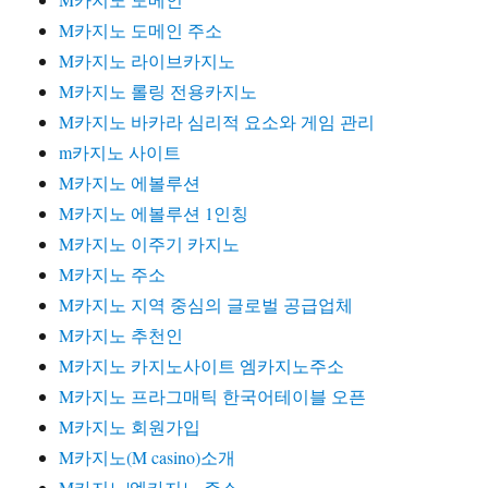
M카지노 도메인 주소
M카지노 라이브카지노
M카지노 롤링 전용카지노
M카지노 바카라 심리적 요소와 게임 관리
m카지노 사이트
M카지노 에볼루션
M카지노 에볼루션 1인칭
M카지노 이주기 카지노
M카지노 주소
M카지노 지역 중심의 글로벌 공급업체
M카지노 추천인
M카지노 카지노사이트 엠카지노주소
M카지노 프라그매틱 한국어테이블 오픈
M카지노 회원가입
M카지노(M casino)소개
M카지노|엠카지노 주소