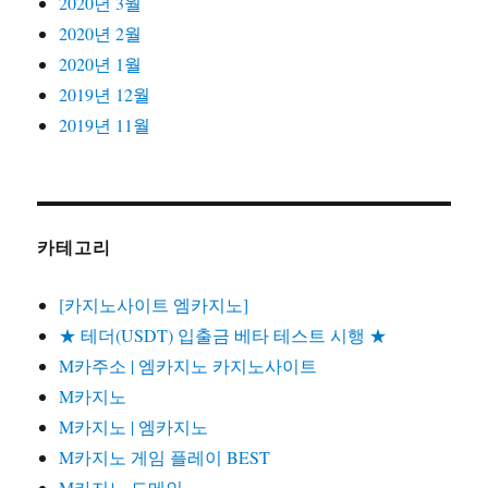
2020년 3월
2020년 2월
2020년 1월
2019년 12월
2019년 11월
카테고리
[카지노사이트 엠카지노]
★ 테더(USDT) 입출금 베타 테스트 시행 ★
M카주소 | 엠카지노 카지노사이트
M카지노
M카지노 | 엠카지노
M카지노 게임 플레이 BEST
M카지노 도메인