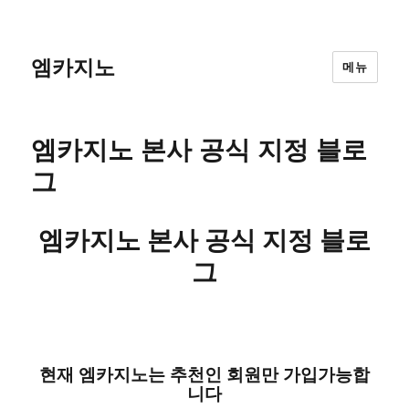
엠카지노
메뉴
엠카지노 본사 공식 지정 블로
그
엠카지노 본사 공식 지정 블로
그
현재 엠카지노는 추천인 회원만 가입가능합
니다