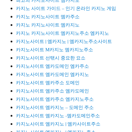
카지노 사이트 가이드 – 인기 온라인 카지노 게임
카지노 카지노사이트 엠카주소
카지노 카지노사이트 엠카지노
카지노 카지노사이트 엠카지노주소 엠카지노
카지노사이트 | 엠카지노 | 엠카지노주소사이트
카지노사이트 M카지노 엠카지노주소
카지노사이트 선탞시 중요한 요소
카지노사이트 엠카도메인 엠카주소
카지노사이트 엠카도메인 엠카지노
카지노사이트 엠카주소 도메인
카지노사이트 엠카주소 엠카도메인
카지노사이트 엠카주소 엠카지노주소
카지노사이트 엠카지노 – 도메인 주소
카지노사이트 엠카지노 -엠카도메인주소
카지노사이트 엠카지노 | 엠카사이트주소
카지노사이트 엠카지노 | 엠카지노주소