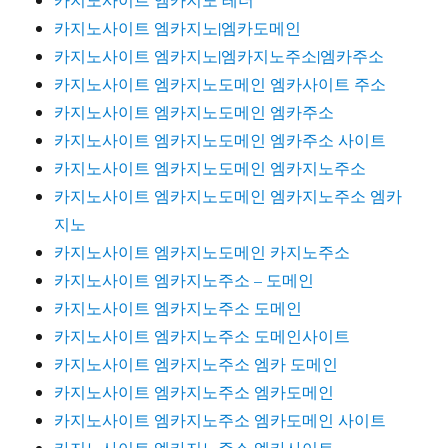
카지노사이트 엠카지노|엠카도메인
카지노사이트 엠카지노|엠카지노주소|엠카주소
카지노사이트 엠카지노도메인 엠카사이트 주소
카지노사이트 엠카지노도메인 엠카주소
카지노사이트 엠카지노도메인 엠카주소 사이트
카지노사이트 엠카지노도메인 엠카지노주소
카지노사이트 엠카지노도메인 엠카지노주소 엠카
지노
카지노사이트 엠카지노도메인 카지노주소
카지노사이트 엠카지노주소 – 도메인
카지노사이트 엠카지노주소 도메인
카지노사이트 엠카지노주소 도메인사이트
카지노사이트 엠카지노주소 엠카 도메인
카지노사이트 엠카지노주소 엠카도메인
카지노사이트 엠카지노주소 엠카도메인 사이트
카지노사이트 엠카지노주소 엠카사이트