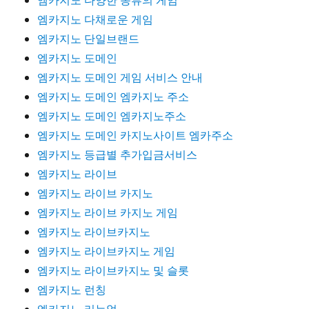
엠카지노 다채로운 게임
엠카지노 단일브랜드
엠카지노 도메인
엠카지노 도메인 게임 서비스 안내
엠카지노 도메인 엠카지노 주소
엠카지노 도메인 엠카지노주소
엠카지노 도메인 카지노사이트 엠카주소
엠카지노 등급별 추가입금서비스
엠카지노 라이브
엠카지노 라이브 카지노
엠카지노 라이브 카지노 게임
엠카지노 라이브카지노
엠카지노 라이브카지노 게임
엠카지노 라이브카지노 및 슬롯
엠카지노 런칭
엠카지노 리뉴얼