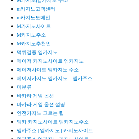
m카지노고객센터
m카지노도메인
M카지노사이트
M카지노주소
M카지노추천인
먹튀검증 엠카지노
메이저 카지노사이트 엠카지노
메이저사이트 엠카지노 주소
메이저카지노 엠카지노 – 엠카주소
미분류
바카라 게임 옵션
바카라 게임 옵션 설명
안전카지노 고르는 팁
엠카 카지노사이트 엠카지노주소
엠카주소 | 엠카지노 | 카지노사이트
엠카주소 엠카지노 카지노사이트