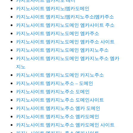
카지노사이트 엠카지노|엠카도메인
카지노사이트 엠카지노|엠카지노주소|엠카주소
카지노사이트 엠카지노도메인 엠카사이트 주소
카지노사이트 엠카지노도메인 엠카주소
카지노사이트 엠카지노도메인 엠카주소 사이트
카지노사이트 엠카지노도메인 엠카지노주소
카지노사이트 엠카지노도메인 엠카지노주소 엠카
지노
카지노사이트 엠카지노도메인 카지노주소
카지노사이트 엠카지노주소 – 도메인
카지노사이트 엠카지노주소 도메인
카지노사이트 엠카지노주소 도메인사이트
카지노사이트 엠카지노주소 엠카 도메인
카지노사이트 엠카지노주소 엠카도메인
카지노사이트 엠카지노주소 엠카도메인 사이트
카지노사이트 엠카지노주소 엠카사이트