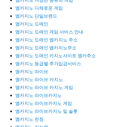
엠카지노 다채로운 게임
엠카지노 단일브랜드
엠카지노 도메인
엠카지노 도메인 게임 서비스 안내
엠카지노 도메인 엠카지노 주소
엠카지노 도메인 엠카지노주소
엠카지노 도메인 카지노사이트 엠카주소
엠카지노 등급별 추가입금서비스
엠카지노 라이브
엠카지노 라이브 카지노
엠카지노 라이브 카지노 게임
엠카지노 라이브카지노
엠카지노 라이브카지노 게임
엠카지노 라이브카지노 및 슬롯
엠카지노 런칭
엠카지노 리뉴얼