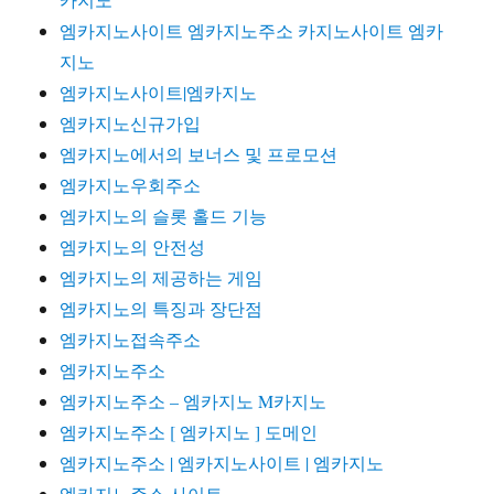
엠카지노사이트 엠카지노주소 카지노사이트 엠카
지노
엠카지노사이트|엠카지노
엠카지노신규가입
엠카지노에서의 보너스 및 프로모션
엠카지노우회주소
엠카지노의 슬롯 홀드 기능
엠카지노의 안전성
엠카지노의 제공하는 게임
엠카지노의 특징과 장단점
엠카지노접속주소
엠카지노주소
엠카지노주소 – 엠카지노 M카지노
엠카지노주소 [ 엠카지노 ] 도메인
엠카지노주소 | 엠카지노사이트 | 엠카지노
엠카지노주소 사이트