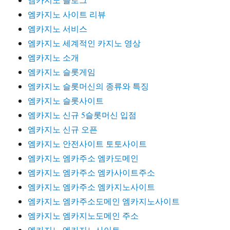
엠카지노 사이트 리뷰
엠카지노 서비스
엠카지노 세계적인 카지노 영상
엠카지노 소개
엠카지노 슬롯게임
엠카지노 슬롯머신의 종류와 특징
엠카지노 슬롯사이트
엠카지노 신규 5슬롯머신 입점
엠카지노 신규 오픈
엠카지노 안전사이트 토토사이트
엠카지노 엠카주소 엠카도메인
엠카지노 엠카주소 엠카사이트주소
엠카지노 엠카주소 엠카지노사이트
엠카지노 엠카주소도메인 엠카지노사이트
엠카지노 엠카지노도메인 주소
엠카지노 엠카지노사이트