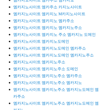
엠카지노사이트 엠카주소 카지노사이트
엠카지노사이트 엠카지노 M카지노사이트
엠카지노사이트 엠카지노 엠카주소
엠카지노사이트 엠카지노 엠카지노주소
엠카지노사이트 엠카지노 주소 엠카지노 도메인
엠카지노사이트 엠카지노도메인
엠카지노사이트 엠카지노도메인 엠카주소
엠카지노사이트 엠카지노도메인 엠카지노주소
엠카지노사이트 엠카지노주소
엠카지노사이트 엠카지노주소 도메인
엠카지노사이트 엠카지노주소 엠카주소
엠카지노사이트 엠카지노주소 엠카지노
엠카지노사이트 엠카지노주소 엠카지노도메인 엠
카주소
엠카지노사이트 엠카지노주소 엠카지노도메인 엠
카지노