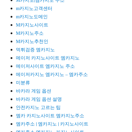
m카지노고객센터
m카지노도메인
M카지노사이트
M카지노주소
M카지노추천인
먹튀검증 엠카지노
메이저 카지노사이트 엠카지노
메이저사이트 엠카지노 주소
메이저카지노 엠카지노 – 엠카주소
미분류
바카라 게임 옵션
바카라 게임 옵션 설명
안전카지노 고르는 팁
엠카 카지노사이트 엠카지노주소
엠카주소 | 엠카지노 | 카지노사이트
엠카주소 엠카지노 카지노사이트