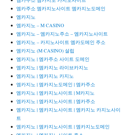
엠카주소 엠카지노사이트 엠카지노도메인
엠카지노
엠카지노 – M CASINO
엠카지노 – 엠카지노주소 – 엠카지노사이트
엠카지노 – 카지노사이트 엠카도메인 주소
엠카지노 (M CASINO) 설립
엠카지노 | 엠카주소 사이트 도메인
엠카지노 | 엠카지노 라이브카지노
엠카지노 | 엠카지노 카지노
엠카지노 | 엠카지노도메인 | 엠카주소
엠카지노 | 엠카지노사이트 | M카지노
엠카지노 | 엠카지노사이트 | 엠카주소
엠카지노 | 엠카지노사이트 | 엠카지노 카지노사이
트
엠카지노 | 엠카지노사이트 | 엠카지노도메인
엠카지노 | 엠카지노사이트 주소