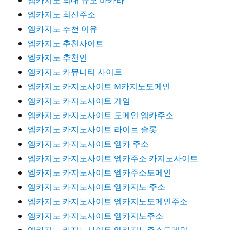
엠카지노 최신주소
엠카지노 추천 이유
엠카지노 추천사이트
엠카지노 추천인
엠카지노 카뮤니티 사이트
엠카지노 카지노사이트 M카지노도메인
엠카지노 카지노사이트 게임
엠카지노 카지노사이트 도메인 엠카주소
엠카지노 카지노사이트 라이브 슬롯
엠카지노 카지노사이트 엠카 주소
엠카지노 카지노사이트 엠카주소 카지노사이트
엠카지노 카지노사이트 엠카주소도메인
엠카지노 카지노사이트 엠카지노 주소
엠카지노 카지노사이트 엠카지노도메인주소
엠카지노 카지노사이트 엠카지노주소
엠카지노 카지노사이트 엠카지노주소도메인