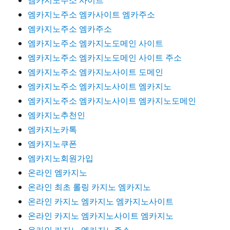
엠카지노주소 엠카사이트 엠카주소
엠카지노주소 엠카주소
엠카지노주소 엠카지노도메인 사이트
엠카지노주소 엠카지노도메인 사이트 주소
엠카지노주소 엠카지노사이트 도메인
엠카지노주소 엠카지노사이트 엠카지노
엠카지노주소 엠카지노사이트 엠카지노도메인
엠카지노추천인
엠카지노카톡
엠카지노쿠폰
엠카지노회원가입
온라인 엠카지노
온라인 최초 롤링 카지노 엠카지노
온라인 카지노 엠카지노 엠카지노사이트
온라인 카지노 엠카지노사이트 엠카지노
온라인 카지노 엠카지노주소