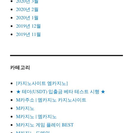
2020년 3월
2020년 2월
2020년 1월
2019년 12월
2019년 11월
카테고리
[카지노사이트 엠카지노]
★ 테더(USDT) 입출금 베타 테스트 시행 ★
M카주소 | 엠카지노 카지노사이트
M카지노
M카지노 | 엠카지노
M카지노 게임 플레이 BEST
M카지노 도메인