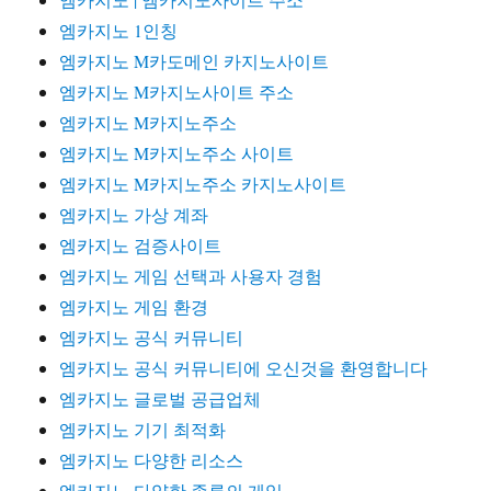
엠카지노 1인칭
엠카지노 M카도메인 카지노사이트
엠카지노 M카지노사이트 주소
엠카지노 M카지노주소
엠카지노 M카지노주소 사이트
엠카지노 M카지노주소 카지노사이트
엠카지노 가상 계좌
엠카지노 검증사이트
엠카지노 게임 선택과 사용자 경험
엠카지노 게임 환경
엠카지노 공식 커뮤니티
엠카지노 공식 커뮤니티에 오신것을 환영합니다
엠카지노 글로벌 공급업체
엠카지노 기기 최적화
엠카지노 다양한 리소스
엠카지노 다양한 종류의 게임