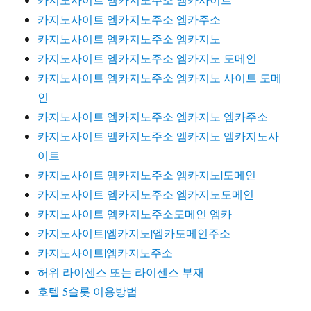
카지노사이트 엠카지노주소 엠카주소
카지노사이트 엠카지노주소 엠카지노
카지노사이트 엠카지노주소 엠카지노 도메인
카지노사이트 엠카지노주소 엠카지노 사이트 도메
인
카지노사이트 엠카지노주소 엠카지노 엠카주소
카지노사이트 엠카지노주소 엠카지노 엠카지노사
이트
카지노사이트 엠카지노주소 엠카지노|도메인
카지노사이트 엠카지노주소 엠카지노도메인
카지노사이트 엠카지노주소도메인 엠카
카지노사이트|엠카지노|엠카도메인주소
카지노사이트|엠카지노주소
허위 라이센스 또는 라이센스 부재
호텔 5슬롯 이용방법