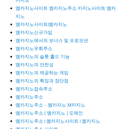
엠카지노사이트 엠카지노주소 카지노사이트 엠카
지노
엠카지노사이트|엠카지노
엠카지노신규가입
엠카지노에서의 보너스 및 프로모션
엠카지노우회주소
엠카지노의 슬롯 홀드 기능
엠카지노의 안전성
엠카지노의 제공하는 게임
엠카지노의 특징과 장단점
엠카지노접속주소
엠카지노주소
엠카지노주소 – 엠카지노 M카지노
엠카지노주소 [ 엠카지노 ] 도메인
엠카지노주소 | 엠카지노사이트 | 엠카지노
엠카지노주소 사이트