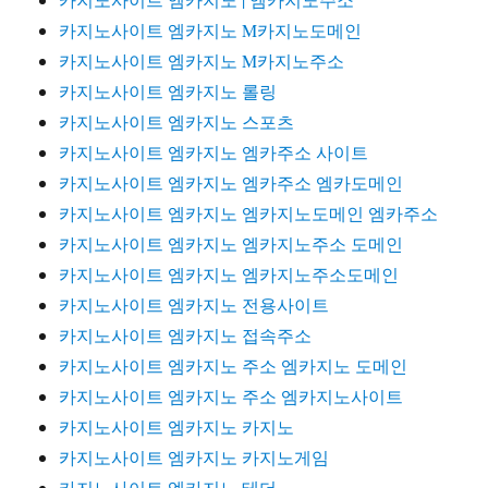
카지노사이트 엠카지노 M카지노도메인
카지노사이트 엠카지노 M카지노주소
카지노사이트 엠카지노 롤링
카지노사이트 엠카지노 스포츠
카지노사이트 엠카지노 엠카주소 사이트
카지노사이트 엠카지노 엠카주소 엠카도메인
카지노사이트 엠카지노 엠카지노도메인 엠카주소
카지노사이트 엠카지노 엠카지노주소 도메인
카지노사이트 엠카지노 엠카지노주소도메인
카지노사이트 엠카지노 전용사이트
카지노사이트 엠카지노 접속주소
카지노사이트 엠카지노 주소 엠카지노 도메인
카지노사이트 엠카지노 주소 엠카지노사이트
카지노사이트 엠카지노 카지노
카지노사이트 엠카지노 카지노게임
카지노사이트 엠카지노 테더