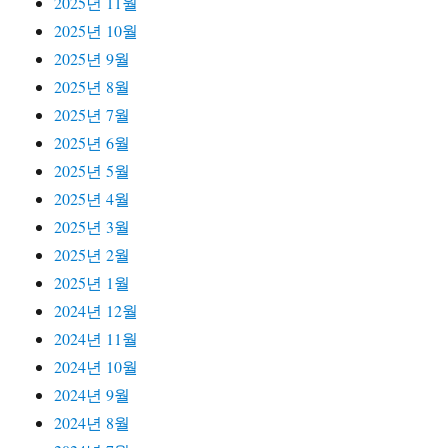
2025년 11월
2025년 10월
2025년 9월
2025년 8월
2025년 7월
2025년 6월
2025년 5월
2025년 4월
2025년 3월
2025년 2월
2025년 1월
2024년 12월
2024년 11월
2024년 10월
2024년 9월
2024년 8월