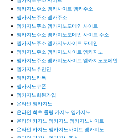
엠카지노주소 엠카사이트 엠카주소
엠카지노주소 엠카주소
엠카지노주소 엠카지노도메인 사이트
엠카지노주소 엠카지노도메인 사이트 주소
엠카지노주소 엠카지노사이트 도메인
엠카지노주소 엠카지노사이트 엠카지노
엠카지노주소 엠카지노사이트 엠카지노도메인
엠카지노추천인
엠카지노카톡
엠카지노쿠폰
엠카지노회원가입
온라인 엠카지노
온라인 최초 롤링 카지노 엠카지노
온라인 카지노 엠카지노 엠카지노사이트
온라인 카지노 엠카지노사이트 엠카지노
온라인 카지노 엠카지노주소