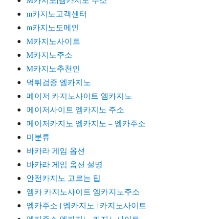
m카지노고객센터
m카지노도메인
M카지노사이트
M카지노주소
M카지노추천인
먹튀검증 엠카지노
메이저 카지노사이트 엠카지노
메이저사이트 엠카지노 주소
메이저카지노 엠카지노 – 엠카주소
미분류
바카라 게임 옵션
바카라 게임 옵션 설명
안전카지노 고르는 팁
엠카 카지노사이트 엠카지노주소
엠카주소 | 엠카지노 | 카지노사이트
엠카주소 엠카지노 카지노사이트