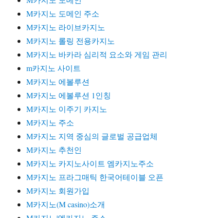
M카지노 도메인 주소
M카지노 라이브카지노
M카지노 롤링 전용카지노
M카지노 바카라 심리적 요소와 게임 관리
m카지노 사이트
M카지노 에볼루션
M카지노 에볼루션 1인칭
M카지노 이주기 카지노
M카지노 주소
M카지노 지역 중심의 글로벌 공급업체
M카지노 추천인
M카지노 카지노사이트 엠카지노주소
M카지노 프라그매틱 한국어테이블 오픈
M카지노 회원가입
M카지노(M casino)소개
M카지노|엠카지노 주소