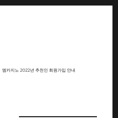
엠카지노 2022년 추천인 회원가입 안내