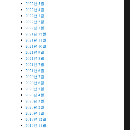
2022년 5월
2022년 4월
2022년 3월
2022년 2월
2022년 1월
2021년 12월
2021년 11월
2021년 10월
2021년 9월
2021년 8월
2021년 7월
2021년 6월
2020년 7월
2020년 6월
2020년 5월
2020년 4월
2020년 3월
2020년 2월
2020년 1월
2019년 12월
2019년 11월