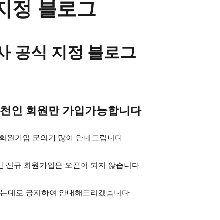
지정 블로그
사 공식 지정 블로그
추천인 회원만 가입가능합니다
 회원가입 문의가 많아 안내드립니다
 신규 회원가입은 오픈이 되지 않습니다
되는데로 공지하여 안내해드리겠습니다