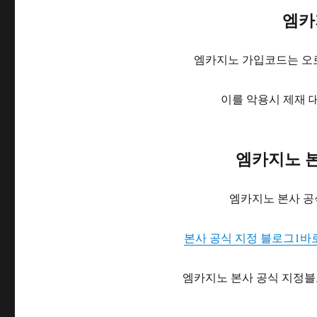
엠카
엠카지노 가입코드는 오
이를 악용시 제재 
엠카지노 본
엠카지노 본사 공
본사 공식 지정 블로그1
엠카지노 본사 공식 지정