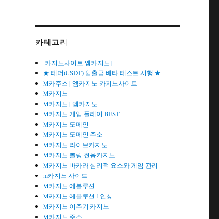
카테고리
[카지노사이트 엠카지노]
★ 테더(USDT) 입출금 베타 테스트 시행 ★
M카주소 | 엠카지노 카지노사이트
M카지노
M카지노 | 엠카지노
M카지노 게임 플레이 BEST
M카지노 도메인
M카지노 도메인 주소
M카지노 라이브카지노
M카지노 롤링 전용카지노
M카지노 바카라 심리적 요소와 게임 관리
m카지노 사이트
M카지노 에볼루션
M카지노 에볼루션 1인칭
M카지노 이주기 카지노
M카지노 주소