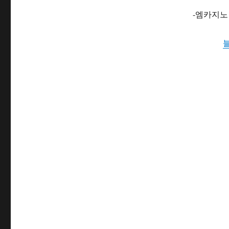
-엠카지노