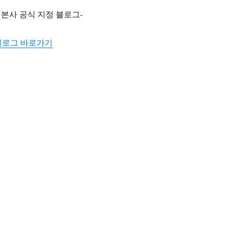
 본사 공식 지정 블로그-
블로그 바로가기