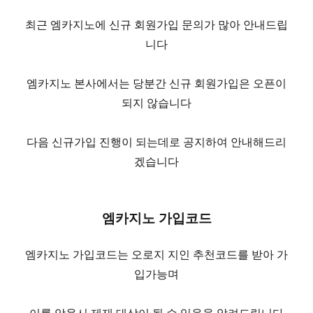
최근 엠카지노에 신규 회원가입 문의가 많아 안내드립
니다
엠카지노 본사에서는 당분간 신규 회원가입은 오픈이
되지 않습니다
다음 신규가입 진행이 되는데로 공지하여 안내해드리
겠습니다
엠카지노 가입코드
엠카지노 가입코드는 오로지 지인 추천코드를 받아 가
입가능며
이를 악용시 제재 대상이 될 수 있음을 알려드립니다