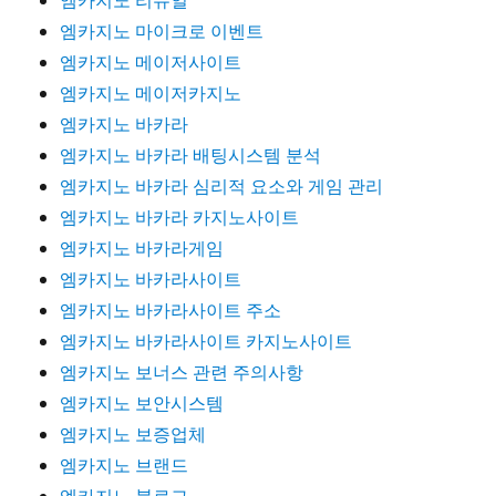
엠카지노 마이크로 이벤트
엠카지노 메이저사이트
엠카지노 메이저카지노
엠카지노 바카라
엠카지노 바카라 배팅시스템 분석
엠카지노 바카라 심리적 요소와 게임 관리
엠카지노 바카라 카지노사이트
엠카지노 바카라게임
엠카지노 바카라사이트
엠카지노 바카라사이트 주소
엠카지노 바카라사이트 카지노사이트
엠카지노 보너스 관련 주의사항
엠카지노 보안시스템
엠카지노 보증업체
엠카지노 브랜드
엠카지노 블로그