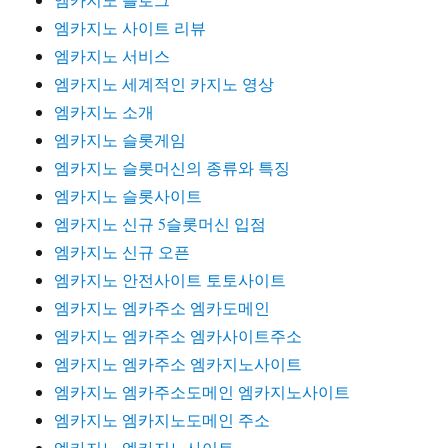
엠카지노 사이트 리뷰
엠카지노 서비스
엠카지노 세계적인 카지노 영상
엠카지노 소개
엠카지노 슬롯게임
엠카지노 슬롯머신의 종류와 특징
엠카지노 슬롯사이트
엠카지노 신규 5슬롯머신 입점
엠카지노 신규 오픈
엠카지노 안전사이트 토토사이트
엠카지노 엠카주소 엠카도메인
엠카지노 엠카주소 엠카사이트주소
엠카지노 엠카주소 엠카지노사이트
엠카지노 엠카주소도메인 엠카지노사이트
엠카지노 엠카지노도메인 주소
엠카지노 엠카지노사이트