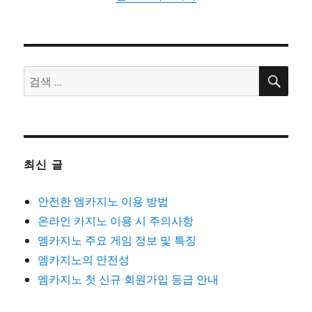
검
검
색
색:
최신 글
안전한 엠카지노 이용 방법
온라인 카지노 이용 시 주의사항
엠카지노 주요 게임 정보 및 특징
엠카지노의 안전성
엠카지노 첫 신규 회원가입 등급 안내