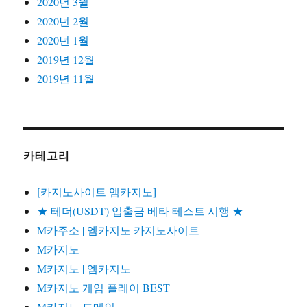
2020년 3월
2020년 2월
2020년 1월
2019년 12월
2019년 11월
카테고리
[카지노사이트 엠카지노]
★ 테더(USDT) 입출금 베타 테스트 시행 ★
M카주소 | 엠카지노 카지노사이트
M카지노
M카지노 | 엠카지노
M카지노 게임 플레이 BEST
M카지노 도메인