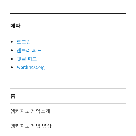
메타
로그인
엔트리 피드
댓글 피드
WordPress.org
홈
엠카지노 게임소개
엠카지노 게임 영상