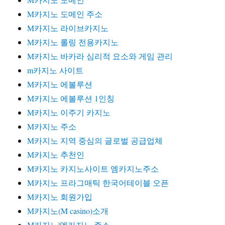
M카지노 도메인 주소
M카지노 라이브카지노
M카지노 롤링 전용카지노
M카지노 바카라 심리적 요소와 게임 관리
m카지노 사이트
M카지노 에볼루션
M카지노 에볼루션 1인칭
M카지노 이주기 카지노
M카지노 주소
M카지노 지역 중심의 글로벌 공급업체
M카지노 추천인
M카지노 카지노사이트 엠카지노주소
M카지노 프라그매틱 한국어테이블 오픈
M카지노 회원가입
M카지노(M casino)소개
M카지노|엠카지노 주소