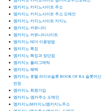
엠카지노 카지노사이트 주소
엠카지노 카지노사이트 주소 도메인
엠카지노 카지노사이트 카지노
엠카지노 커뮤니티
엠카지노 커뮤니티사이트
엠카지노 테더 이용방법
엠카지노 특징
엠카지노 특징과 장단점
엠카지노 플라그메틱
엠카지노 혜택
엠카지노 호텔 라이브슬롯 BOOK OF RA 슬롯머신
런칭
엠카지노 회원가입
엠카지노-엠카주소 도메인
엠카지노|M카지노|엠카지노주소
엠카지노|엠카주소|엠카지노도메인