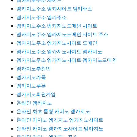
엠카지노주소 엠카사이트 엠카주소
엠카지노주소 엠카주소
엠카지노주소 엠카지노도메인 사이트
엠카지노주소 엠카지노도메인 사이트 주소
엠카지노주소 엠카지노사이트 도메인
엠카지노주소 엠카지노사이트 엠카지노
엠카지노주소 엠카지노사이트 엠카지노도메인
엠카지노추천인
엠카지노카톡
엠카지노쿠폰
엠카지노회원가입
온라인 엠카지노
온라인 최초 롤링 카지노 엠카지노
온라인 카지노 엠카지노 엠카지노사이트
온라인 카지노 엠카지노사이트 엠카지노
온라인 카지노 엠카지노주소