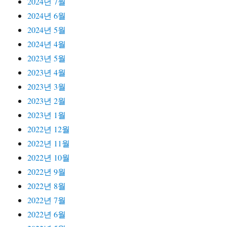
2024년 7월
2024년 6월
2024년 5월
2024년 4월
2023년 5월
2023년 4월
2023년 3월
2023년 2월
2023년 1월
2022년 12월
2022년 11월
2022년 10월
2022년 9월
2022년 8월
2022년 7월
2022년 6월