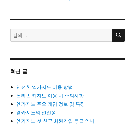
검
검
색
색:
최신 글
안전한 엠카지노 이용 방법
온라인 카지노 이용 시 주의사항
엠카지노 주요 게임 정보 및 특징
엠카지노의 안전성
엠카지노 첫 신규 회원가입 등급 안내