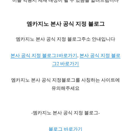
엠카지노 본사 공식 지정 블로그
엠카지노 본사 공식 지정 블로그주소 안내입니다
본사 공식 지정 블로그1바로가기
,
본사 공식 지정 블로
그2 바로가기
엠카지노 본사 공식 지정블로그를 사칭하는 사이트에
유의해주세요
-엠카지노 본사 공식 지정 블로그-
블로그 바로가기