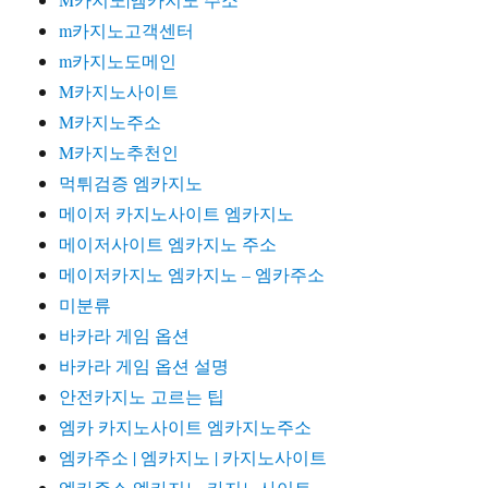
m카지노고객센터
m카지노도메인
M카지노사이트
M카지노주소
M카지노추천인
먹튀검증 엠카지노
메이저 카지노사이트 엠카지노
메이저사이트 엠카지노 주소
메이저카지노 엠카지노 – 엠카주소
미분류
바카라 게임 옵션
바카라 게임 옵션 설명
안전카지노 고르는 팁
엠카 카지노사이트 엠카지노주소
엠카주소 | 엠카지노 | 카지노사이트
엠카주소 엠카지노 카지노사이트