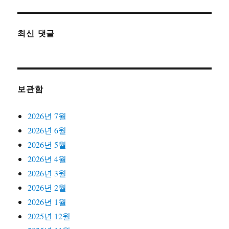
최신 댓글
보관함
2026년 7월
2026년 6월
2026년 5월
2026년 4월
2026년 3월
2026년 2월
2026년 1월
2025년 12월