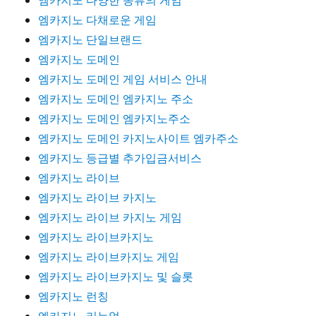
엠카지노 다채로운 게임
엠카지노 단일브랜드
엠카지노 도메인
엠카지노 도메인 게임 서비스 안내
엠카지노 도메인 엠카지노 주소
엠카지노 도메인 엠카지노주소
엠카지노 도메인 카지노사이트 엠카주소
엠카지노 등급별 추가입금서비스
엠카지노 라이브
엠카지노 라이브 카지노
엠카지노 라이브 카지노 게임
엠카지노 라이브카지노
엠카지노 라이브카지노 게임
엠카지노 라이브카지노 및 슬롯
엠카지노 런칭
엠카지노 리뉴얼