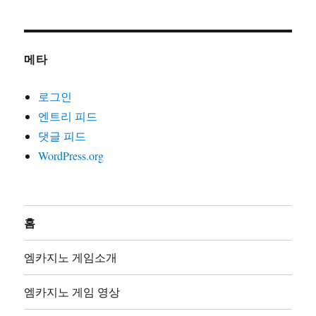
메타
로그인
엔트리 피드
댓글 피드
WordPress.org
홈
엠카지노 게임소개
엠카지노 게임 영상