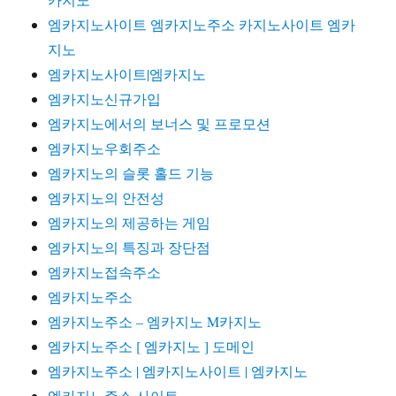
엠카지노사이트 엠카지노주소 카지노사이트 엠카
지노
엠카지노사이트|엠카지노
엠카지노신규가입
엠카지노에서의 보너스 및 프로모션
엠카지노우회주소
엠카지노의 슬롯 홀드 기능
엠카지노의 안전성
엠카지노의 제공하는 게임
엠카지노의 특징과 장단점
엠카지노접속주소
엠카지노주소
엠카지노주소 – 엠카지노 M카지노
엠카지노주소 [ 엠카지노 ] 도메인
엠카지노주소 | 엠카지노사이트 | 엠카지노
엠카지노주소 사이트