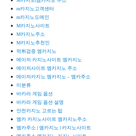
m카지노고객센터
m카지노도메인
M카지노사이트
M카지노주소
M카지노추천인
먹튀검증 엠카지노
메이저 카지노사이트 엠카지노
메이저사이트 엠카지노 주소
메이저카지노 엠카지노 – 엠카주소
미분류
바카라 게임 옵션
바카라 게임 옵션 설명
안전카지노 고르는 팁
엠카 카지노사이트 엠카지노주소
엠카주소 | 엠카지노 | 카지노사이트
엠카주소 엠카지노 카지노사이트