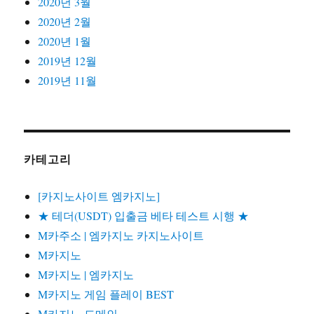
2020년 3월
2020년 2월
2020년 1월
2019년 12월
2019년 11월
카테고리
[카지노사이트 엠카지노]
★ 테더(USDT) 입출금 베타 테스트 시행 ★
M카주소 | 엠카지노 카지노사이트
M카지노
M카지노 | 엠카지노
M카지노 게임 플레이 BEST
M카지노 도메인