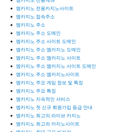
엠카지노 전용카지노사이트
엠카지노 접속주소
엠카지노 주소
엠카지노 주소 도메인
엠카지노 주소 사이트 도메인
엠카지노 주소 엠카지노 도메인
엠카지노 주소 엠카지노 사이트
엠카지노 주소 엠카지노 사이트 도메인
엠카지노 주소 엠카지노사이트
엠카지노 주요 게임 정보 및 특징
엠카지노 주요 특징
엠카지노 지속적인 서비스
엠카지노 첫 신규 회원가입 등급 안내
엠카지노 최고의 라이브 카지노
엠카지노 최고의 카지노사이트
엠카지노 최대 규모 바카라