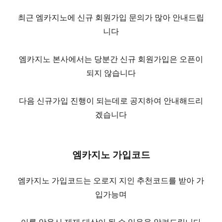
최근 엠카지노에 신규 회원가입 문의가 많아 안내드립
니다
엠카지노 본사에서는 당분간 신규 회원가입은 오픈이
되지 않습니다
다음 신규가입 진행이 되는데로 공지하여 안내해드리
겠습니다
엠카지노 가입코드
엠카지노 가입코드는 오로지 지인 추천코드를 받아 가
입가능며
이를 악용시 제재 대상이 될 수 있음을 알려드립니다