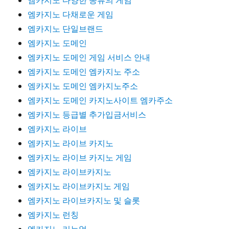
엠카지노 다채로운 게임
엠카지노 단일브랜드
엠카지노 도메인
엠카지노 도메인 게임 서비스 안내
엠카지노 도메인 엠카지노 주소
엠카지노 도메인 엠카지노주소
엠카지노 도메인 카지노사이트 엠카주소
엠카지노 등급별 추가입금서비스
엠카지노 라이브
엠카지노 라이브 카지노
엠카지노 라이브 카지노 게임
엠카지노 라이브카지노
엠카지노 라이브카지노 게임
엠카지노 라이브카지노 및 슬롯
엠카지노 런칭
엠카지노 리뉴얼