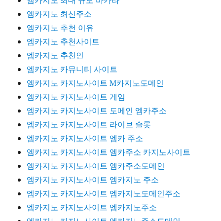
엠카지노 최신주소
엠카지노 추천 이유
엠카지노 추천사이트
엠카지노 추천인
엠카지노 카뮤니티 사이트
엠카지노 카지노사이트 M카지노도메인
엠카지노 카지노사이트 게임
엠카지노 카지노사이트 도메인 엠카주소
엠카지노 카지노사이트 라이브 슬롯
엠카지노 카지노사이트 엠카 주소
엠카지노 카지노사이트 엠카주소 카지노사이트
엠카지노 카지노사이트 엠카주소도메인
엠카지노 카지노사이트 엠카지노 주소
엠카지노 카지노사이트 엠카지노도메인주소
엠카지노 카지노사이트 엠카지노주소
엠카지노 카지노사이트 엠카지노주소도메인