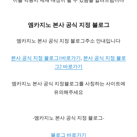
엠카지노 본사 공식 지정 블로그
엠카지노 본사 공식 지정 블로그주소 안내입니다
본사 공식 지정 블로그1바로가기
,
본사 공식 지정 블로
그2 바로가기
엠카지노 본사 공식 지정블로그를 사칭하는 사이트에
유의해주세요
-엠카지노 본사 공식 지정 블로그-
블로그 바로가기