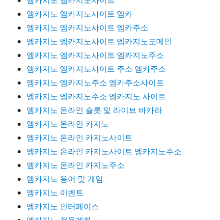
엠카지노 엠카지노사이트 엠카
엠카지노 엠카지노사이트 엠카주소
엠카지노 엠카지노사이트 엠카지노도메인
엠카지노 엠카지노사이트 엠카지노주소
엠카지노 엠카지노사이트 주소 엠카주소
엠카지노 엠카지노주소 엠카주소사이트
엠카지노 엠카지노주소 엠카지노 사이트
엠카지노 온라인 슬롯 및 라이브 바카라
엠카지노 온라인 카지노
엠카지노 온라인 카지노사이트
엠카지노 온라인 카지노사이트 엠카지노주소
엠카지노 온라인 카지노주소
엠카지노 용어 및 게임
엠카지노 이벤트
엠카지노 인터페이스
엠카지노 전용계좌