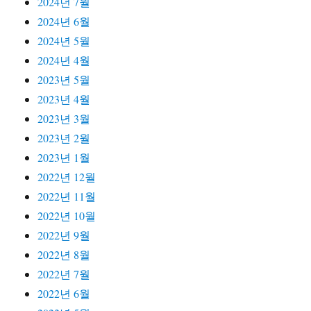
2024년 7월
2024년 6월
2024년 5월
2024년 4월
2023년 5월
2023년 4월
2023년 3월
2023년 2월
2023년 1월
2022년 12월
2022년 11월
2022년 10월
2022년 9월
2022년 8월
2022년 7월
2022년 6월