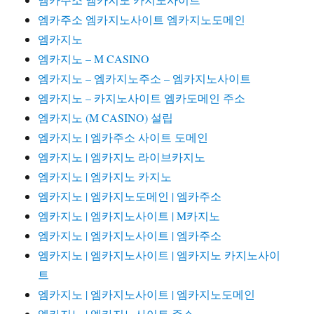
엠카주소 엠카지노사이트 엠카지노도메인
엠카지노
엠카지노 – M CASINO
엠카지노 – 엠카지노주소 – 엠카지노사이트
엠카지노 – 카지노사이트 엠카도메인 주소
엠카지노 (M CASINO) 설립
엠카지노 | 엠카주소 사이트 도메인
엠카지노 | 엠카지노 라이브카지노
엠카지노 | 엠카지노 카지노
엠카지노 | 엠카지노도메인 | 엠카주소
엠카지노 | 엠카지노사이트 | M카지노
엠카지노 | 엠카지노사이트 | 엠카주소
엠카지노 | 엠카지노사이트 | 엠카지노 카지노사이
트
엠카지노 | 엠카지노사이트 | 엠카지노도메인
엠카지노 | 엠카지노사이트 주소