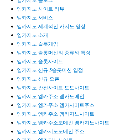
엠카지노 사이트 리뷰
엠카지노 서비스
엠카지노 세계적인 카지노 영상
엠카지노 소개
엠카지노 슬롯게임
엠카지노 슬롯머신의 종류와 특징
엠카지노 슬롯사이트
엠카지노 신규 5슬롯머신 입점
엠카지노 신규 오픈
엠카지노 안전사이트 토토사이트
엠카지노 엠카주소 엠카도메인
엠카지노 엠카주소 엠카사이트주소
엠카지노 엠카주소 엠카지노사이트
엠카지노 엠카주소도메인 엠카지노사이트
엠카지노 엠카지노도메인 주소
엠카지노 엠카지노사이트