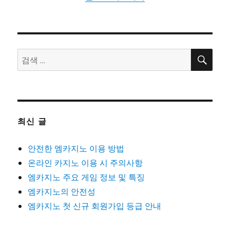
검
검
색
색:
최신 글
안전한 엠카지노 이용 방법
온라인 카지노 이용 시 주의사항
엠카지노 주요 게임 정보 및 특징
엠카지노의 안전성
엠카지노 첫 신규 회원가입 등급 안내